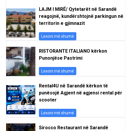
LAJM I MIRË/ Qytetarët në Sarandë
reagojnë, kundërshtojnë parkingun në
territorin e gjimnazit
Lexoni më shumë
RISTORANTE ITALIANO kërkon
Punonjëse Pastrimi
Lexoni më shumë
Rental4U në Sarandë kërkon të
punësojë Agjent në agjensi rental për
scooter
Lexoni më shumë
Sirocco Restaurant në Sarandë