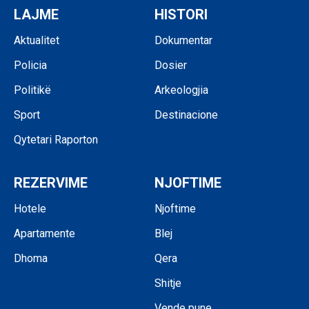
LAJME
HISTORI
Aktualitet
Dokumentar
Policia
Dosier
Politikë
Arkeologjia
Sport
Destinacione
Qytetari Raporton
REZERVIME
NJOFTIME
Hotele
Njoftime
Apartamente
Blej
Dhoma
Qera
Shitje
Vende pune