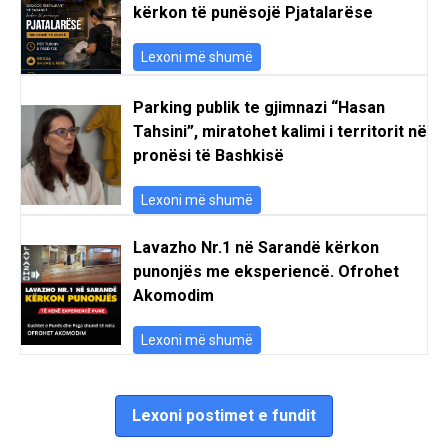
kërkon të punësojë Pjatalarëse
Lexoni më shumë
Parking publik te gjimnazi “Hasan
Tahsini”, miratohet kalimi i territorit në
pronësi të Bashkisë
Lexoni më shumë
Lavazho Nr.1 në Sarandë kërkon
punonjës me eksperiencë. Ofrohet
Akomodim
Lexoni më shumë
Lexoni postimet e fundit