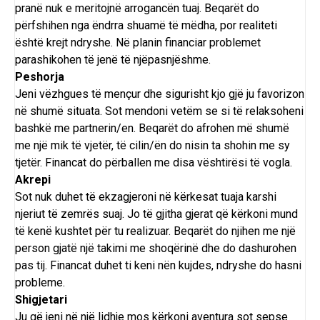
pranë nuk e meritojnë arrogancën tuaj. Beqarët do
përfshihen nga ëndrra shuamë të mëdha, por realiteti
është krejt ndryshe. Në planin financiar problemet
parashikohen të jenë të njëpasnjëshme.
Peshorja
Jeni vëzhgues të mençur dhe sigurisht kjo gjë ju favorizon
në shumë situata. Sot mendoni vetëm se si të relaksoheni
bashkë me partnerin/en. Beqarët do afrohen më shumë
me një mik të vjetër, të cilin/ën do nisin ta shohin me sy
tjetër. Financat do përballen me disa vështirësi të vogla.
Akrepi
Sot nuk duhet të ekzagjeroni në kërkesat tuaja karshi
njeriut të zemrës suaj. Jo të gjitha gjerat që kërkoni mund
të kenë kushtet për tu realizuar. Beqarët do njihen me një
person gjatë një takimi me shoqërinë dhe do dashurohen
pas tij. Financat duhet ti keni nën kujdes, ndryshe do hasni
probleme.
Shigjetari
Ju që jeni në një lidhje mos kërkoni aventura sot sepse