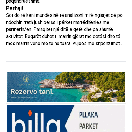
paqëndrueshme.
Peshqit
Sot do të keni mundësinë të analizoni mirë ngjarjet që po
ndodhin rreth jush përsa i përket marrëdhënies me
partnerin/en. Paraqitet një ditë e qetë dhe pa shumë
aktivitet. Beqarët duhet ti marrin gjërat me qetësi dhe të
mos marrin vendime të nxituara. Kujdes me shpenzimet .