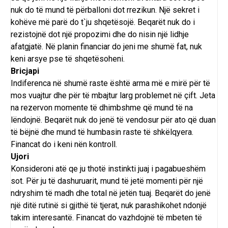
nuk do të mund të përballoni dot rrezikun. Një sekret i
kohëve më parë do t`ju shqetësojë. Beqarët nuk do i
rezistojnë dot një propozimi dhe do nisin një lidhje
afatgjatë. Në planin financiar do jeni me shumë fat, nuk
keni arsye pse të shqetësoheni.
Bricjapi
Indiferenca në shumë raste është arma më e mirë për të
mos vuajtur dhe për të mbajtur larg problemet në çift. Jeta
na rezervon momente të dhimbshme që mund të na
lëndojnë. Beqarët nuk do jenë të vendosur për ato që duan
të bëjnë dhe mund të humbasin raste të shkëlqyera.
Financat do i keni nën kontroll.
Ujori
Konsideroni atë qe ju thotë instinkti juaj i pagabueshëm
sot. Për ju të dashuruarit, mund të jetë momenti për një
ndryshim të madh dhe total në jetën tuaj. Beqarët do jenë
një ditë rutinë si gjithë të tjerat, nuk parashikohet ndonjë
takim interesantë. Financat do vazhdojnë të mbeten të