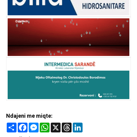
Ndajeni me miqte:
Share
Facebook
Messenger
WhatsApp
X
Threads
LinkedIn