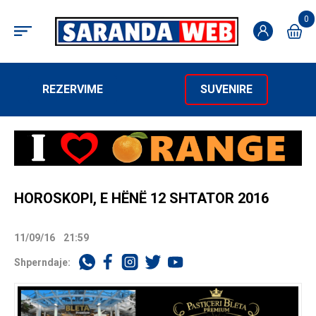
0
REZERVIME
SUVENIRE
HOROSKOPI, E HËNË 12 SHTATOR 2016
11/09/16
21:59
Shperndaje: