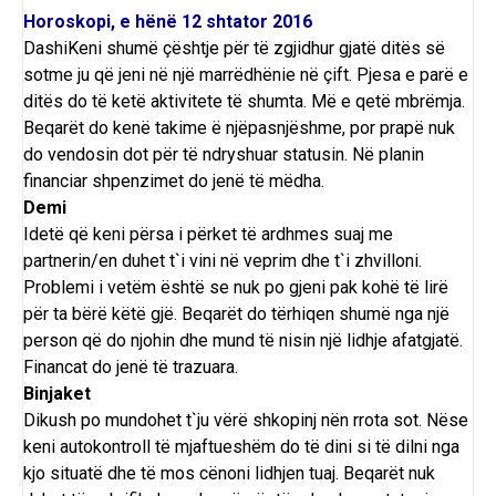
Horoskopi, e hënë 12 shtator 2016
DashiKeni shumë çështje për të zgjidhur gjatë ditës së
sotme ju që jeni në një marrëdhënie në çift. Pjesa e parë e
ditës do të ketë aktivitete të shumta. Më e qetë mbrëmja.
Beqarët do kenë takime ë njëpasnjëshme, por prapë nuk
do vendosin dot për të ndryshuar statusin. Në planin
financiar shpenzimet do jenë të mëdha.
Demi
Idetë që keni përsa i përket të ardhmes suaj me
partnerin/en duhet t`i vini në veprim dhe t`i zhvilloni.
Problemi i vetëm është se nuk po gjeni pak kohë të lirë
për ta bërë këtë gjë. Beqarët do tërhiqen shumë nga një
person që do njohin dhe mund të nisin një lidhje afatgjatë.
Financat do jenë të trazuara.
Binjaket
Dikush po mundohet t`ju vërë shkopinj nën rrota sot. Nëse
keni autokontroll të mjaftueshëm do të dini si të dilni nga
kjo situatë dhe të mos cënoni lidhjen tuaj. Beqarët nuk