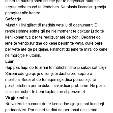
duhet të sakrifikohen shumë për të ndryshuar statusin
sepse edhe mund të lëndohen. Në planin financiar gjendja
paraqitet nën kontroll.
Gaforrja
Mund t`i lini gjërat të rrjedhin vetë ju të dashuruarit. E
rëndësishme është që në një moment të caktuar ju do të
keni kohen tuaj për të realizuar atë që doni. Beqarët do
jenë të vendosur dhe do kenë besim te vetja, duke bërë
për vete atë që pëlqejnë. Financat do jenë të mira, do kenë
në mbrojtje Plutonin.
Luani
Hap pas hapi do te arrini te mblidhni dhe ju sukseset tuaja.
Shijoni çdo gjë që ju ofron jeta dashurore sepse e
meritoni. Beqarët do tërhiqen nga disa persona jo të
përshtatshëm për ta duke i shkaktuar probleme. Në planin
financiar duhet të bëni kujdes me shpenzimet.
Virgjëresha
Në varësi të humorit do të keni edhe sjelljen sot kundrejt
partnerit/es. Por duhet të dini se personat që ju rrinë