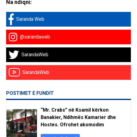
Na ndiqni:
Saranda Web
@sarandaweb
SarandaWeb
SarandaWeb
POSTIMET E FUNDIT
“Mr. Crabs” në Ksamil kërkon
Banakier, Ndihmës Kamarier dhe
Hostes. Ofrohet akomodim