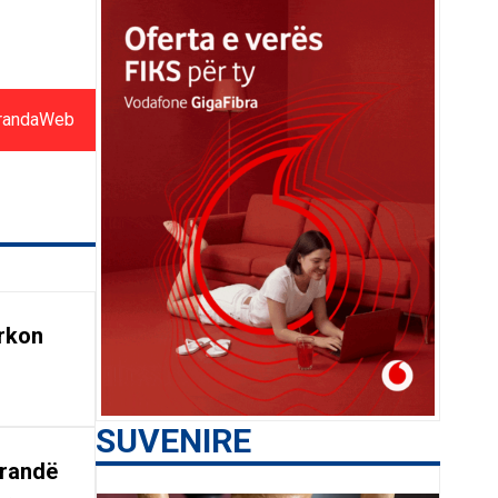
randaWeb
rkon
SUVENIRE
arandë