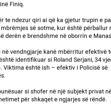
inë Finiq.
 te ndezur qiri ai që ka gjetur trupin e pa
të mbrëmjes së sotme, kur është përballur
r në derën e brendshme në oborrin e Manast
 në vendngjarje kanë mbërritur efektivë t
shtë identifikuar si Roland Serjani, 34 vje
 Viktima është ish – efektiv i Policisë së
s.
punësuar si shofer në një subjekt privat n
 hetimet për shkaqet e ngjarjes së rëndë.