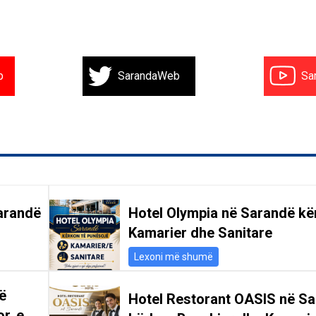
b
SarandaWeb
Sa
arandë
Hotel Olympia në Sarandë kë
Kamarier dhe Sanitare
Lexoni më shumë
ë
Hotel Restorant OASIS në S
r, e