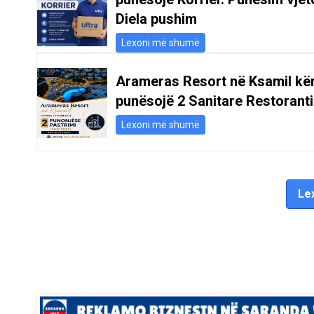
Diela pushim
Lexoni më shumë
Arameras Resort në Ksamil kë
punësojë 2 Sanitare Restoranti
Lexoni më shumë
Lex