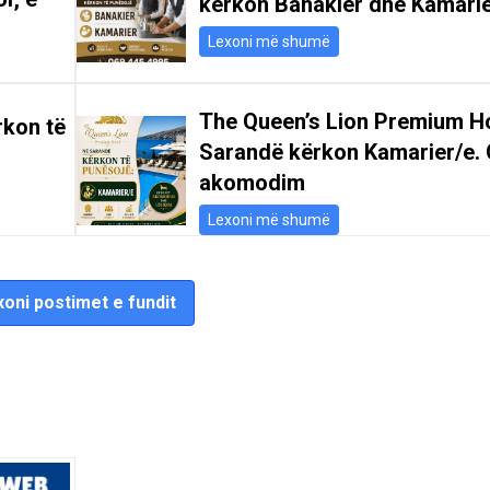
kërkon Banakier dhe Kamari
Lexoni më shumë
The Queen’s Lion Premium Ho
rkon të
Sarandë kërkon Kamarier/e. 
akomodim
Lexoni më shumë
oni postimet e fundit