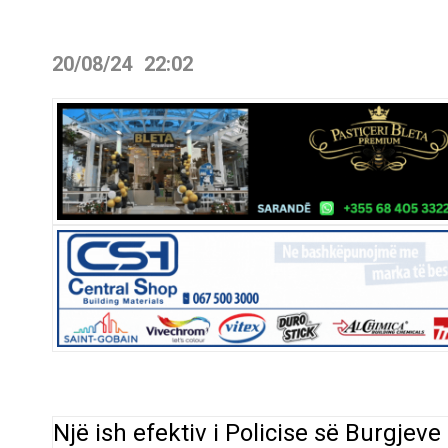
20/08/24
22:02
Një ish efektiv i Policise së Burgjev