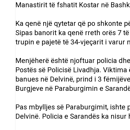
Manastirit të fshatit Kostar në Bashk
Ka qenë një qytetar që po shkonte për
Sipas banorit ka qenë rreth orës 7 
trupin e pajetë të 34-vjeçarit i varu
Menjëherë është njoftuar policia dhe
Postës së Policisë Livadhja. Viktima ë
banues në Delvinë, prind i 3 fëmijëve.
Burgjeve në Paraburgimin e Sarandë
Pas mbylljes së Paraburgimit, ishte 
Delvinë. Policia e Sarandës ka nisur