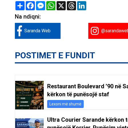
Share
Facebook
Messenger
WhatsApp
X
Threads
LinkedIn
Na ndiqni:
Saranda Web
@sarandawe
POSTIMET E FUNDIT
Restaurant Boulevard ’90 në S
kërkon të punësojë staf
Lexoni më shumë
Ultra Courier Sarande kërkon t
punësojë Korrier. Punësim vjeto