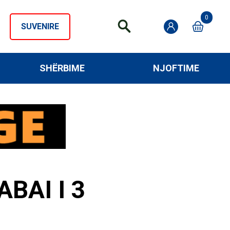
0
SUVENIRE
SHËRBIME
NJOFTIME
BAI I 3