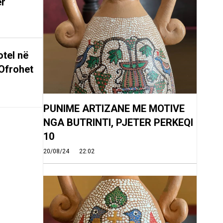
er
tel në
Ofrohet
PUNIME ARTIZANE ME MOTIVE
NGA BUTRINTI, PJETER PERKEQI
10
20/08/24
22:02