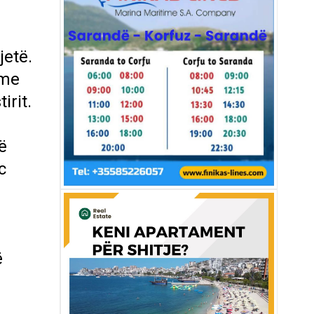
jetë.
 me
irit.
ë
c
ë