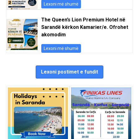
Lexoni më shumë
The Queen’s Lion Premium Hotel në
Sarandë kërkon Kamarier/e. Ofrohet
akomodim
Lexoni më shumë
Lexoni postimet e fundit