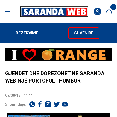
0
REZERVIME
SUVENIRE
GJENDET DHE DORËZOHET NË SARANDA
WEB NJË PORTOFOL I HUMBUR
09/08/18
11:11
Shperndaje: