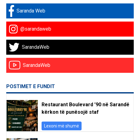
Saranda Web
@sarandaweb
SarandaWeb
SarandaWeb
POSTIMET E FUNDIT
Restaurant Boulevard ’90 në Sarandë
kërkon të punësojë staf
Lexoni më shumë