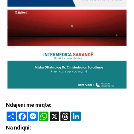
Ndajeni me miqte:
Share
Facebook
Messenger
WhatsApp
X
Threads
LinkedIn
Na ndiqni: