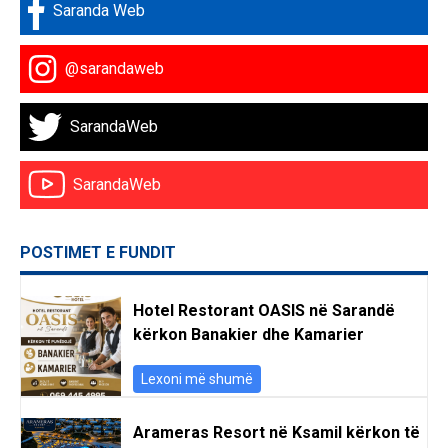
Saranda Web
@sarandaweb
SarandaWeb
SarandaWeb
POSTIMET E FUNDIT
Hotel Restorant OASIS në Sarandë
kërkon Banakier dhe Kamarier
Lexoni më shumë
Arameras Resort në Ksamil kërkon të