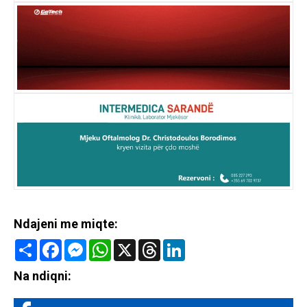
Ndajeni me miqte:
Share
Facebook
Messenger
WhatsApp
X
Threads
LinkedIn
Na ndiqni: