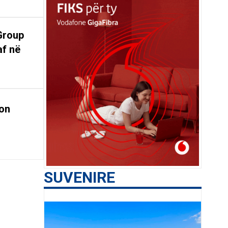
Group
af në
on
SUVENIRE