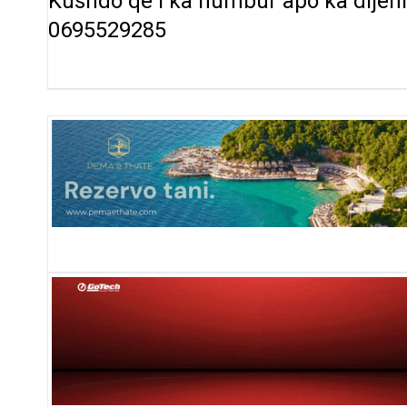
Kushdo qe i ka humbur apo ka dijeni t
0695529285