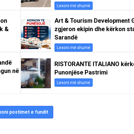
Lexoni më shumë
kon
Art & Tourism Development 
ik &
zgjeron ekipin dhe kërkon st
Sarandë
Lexoni më shumë
andë
RISTORANTE ITALIANO kërk
ngun në
Punonjëse Pastrimi
Lexoni më shumë
oni postimet e fundit