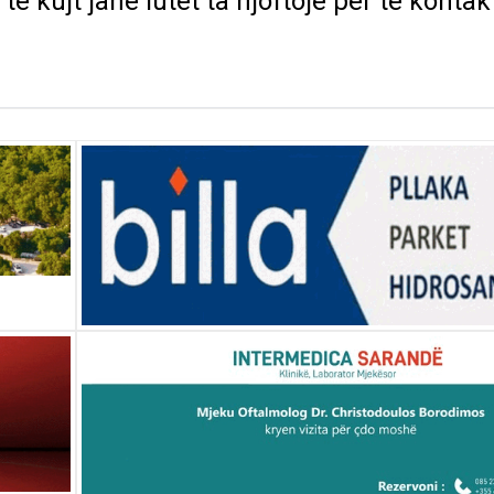
e kujt jane lutet ta njoftoje per te konta