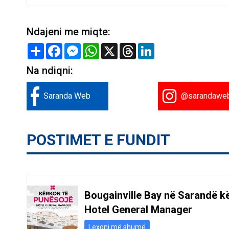
Ndajeni me miqte:
Share
Facebook
Messenger
WhatsApp
X
Threads
LinkedIn
Na ndiqni:
Saranda Web
@sarandawe
POSTIMET E FUNDIT
Bougainville Bay në Sarandë k
Hotel General Manager
Lexoni më shumë