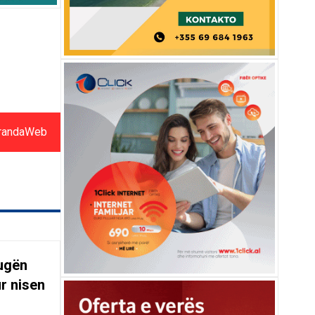
randaWeb
rugën
r nisen