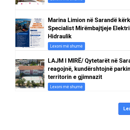
Marina Limion në Sarandë kër
Specialist Mirëmbajtjeje Elektr
Hidraulik
Lexoni më shumë
LAJM I MIRË/ Qytetarët në Sar
reagojnë, kundërshtojnë parki
territorin e gjimnazit
Lexoni më shumë
Lex