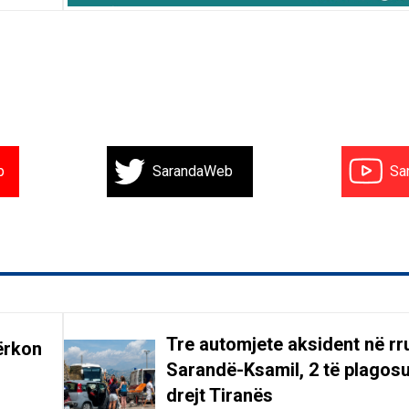
b
SarandaWeb
Sa
Tre automjete aksident në r
ërkon
Sarandë-Ksamil, 2 të plagosu
drejt Tiranës