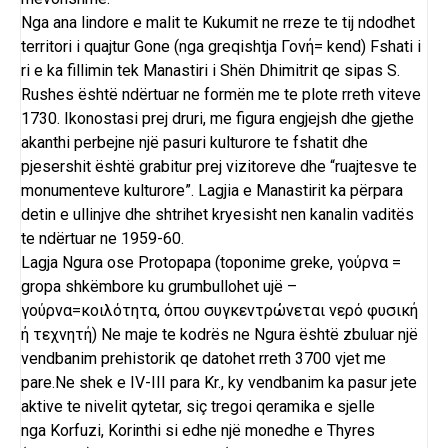
Nga ana lindore e malit te Kukumit ne rreze te tij ndodhet
territori i quajtur Gone (nga greqishtja Γονή= kend) Fshati i
ri e ka fillimin tek Manastiri i Shën Dhimitrit qe sipas S.
Rushes është ndërtuar ne formën me te plote rreth viteve
1730. Ikonostasi prej druri, me figura engjejsh dhe gjethe
akanthi perbejne një pasuri kulturore te fshatit dhe
pjesershit është grabitur prej vizitoreve dhe “ruajtesve te
monumenteve kulturore”. Lagjia e Manastirit ka përpara
detin e ullinjve dhe shtrihet kryesisht nen kanalin vaditës
te ndërtuar ne 1959-60.
Lagja
Ngura
ose
Protopapa
(toponime greke, γούρνα =
gropa shkëmbore ku grumbullohet ujë –
γούρνα=κοιλότητα, όπου συγκεντρώνεται νερό φυσική
ή τεχνητή) Ne maje te kodrës ne Ngura është zbuluar një
vendbanim prehistorik qe datohet rreth 3700 vjet me
pare.Ne shek e IV-III para Kr., ky vendbanim ka pasur jete
aktive te nivelit qytetar, siç tregoi qeramika e sjelle
nga
Korfuzi
,
Korinthi
si edhe një monedhe e Thyres