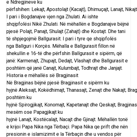
e
Ndregjineve
ku
përfshihen:
Lekajt
,
Apostolajt
(
Kacajt
),
Dhimuçajt
,
Lanajt
,
Nikajt
I pari i
Bogdanajve
vjen nga Zhulati. Ai ishte
shqipfolësi
Nikë Zhulati
. Në mëhallën e
Bogdanajve
bëjnë
pjesë
Polajt
,
Panajt
,
Shulajt
(
Zahajt
) dhe
Kostajt
. Dhe tani
të shpjegojmë
Ballgurasit
. I pari i tyre qe shqipfolës
nga
Ballguri
i
Korçës
. Mëhalla e
Ballgurasit
fillon në
shekullin e 16-të dhe përfshin
Ballgurasit
e sipërm, që
janë:
Karmenajt
,
Zhupajt
,
Dedajt
,
Vlashajt
dhe Ballgurasit e
poshtëm që janë
Canajt
,
Kulumbajt
,
Todhrajt
dhe
Janjajt
.
Historia e mëhallës së Bragjinasit
Në
Bragjinas
bëjnë pjesë Bragjinasit e sipërm ku
hyjnë
Aleksajt
,
Kokëdhimajt
,
Thanasajt
,
Zenajt
dhe
Nakajt
;
Brag
poshtëm ku
hyjnë
Spirogjikajt
,
Konomajt
,
Kapetanajt
dhe
Qeskajt
;
Bragjinas
mesëm ose
Papagjikajt
ku
hyjnë
Lanajt
,
Kostëcalajt
,
Nacajt
dhe
Gjinajt
. Mëhallën tonë
e krijoi
Papa Nika
nga
Tërbaçi
. Papa Nika qe prift dhe nën
presionin e islamizimit e la
Tërbaçin
dhe u vendos për