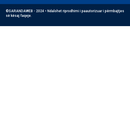
©SARANDAWEB - 2024 • Ndalohet riprodhimi i paautorizuar i përmbajtjes
së kësaj faqeje.