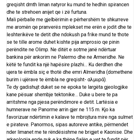
greqisht dmth liman natyror ku mund te hedhin spirancen
dhe te strehoen anijet qe i zë furtuna.
Mali përballe me gjelbërimin e përhershëm te shkurreve
me aromën qe pranverës mplekset me erën e jodit dhe te
leshterikëve te detit dhe ndokush pa frike mund te thote
se te tille arome duhet kishte pija amprosio qe pinin
perëndite ne Olimp. Ne ditët e sotme janë ndërtuar
bankina për ankorim ne Palermo dhe ne Armeridhe. Ne
këtë te fundit ka një hapësire plazhi… Ku derdhen dhe
ujera te ëmbla siç e thotë dhe emri Almeridha (domethene
burim i ujërave te ëmbla ne greqisht- αλμυρά).
Te dy gadishujt duket se ne epoka te largëta gjeologjike
kane pësuar shembje tektonike… Duke u bere te pa
arritshme nga pjesa perëndimore e detit. Lartësia e
humnerave ne Panorme arrin gjer ne 115 m. Kjo ka
favorizuar ndërtimin e kalave te mbrojtura mire nga sulmet
e pirateve. Panormos, sipas autoreve antike, përmendet
nder limanet me te rëndësishme ne brigjet e Kaonise. Dhe
arkeologjia ende nuk e ka thëne fjalën e vet te fundit për