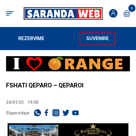
6
REZERVIME
SUVENIRE
FSHATI QEPARO – QEPAROI
24/01/23
19:00
Shperndaje: