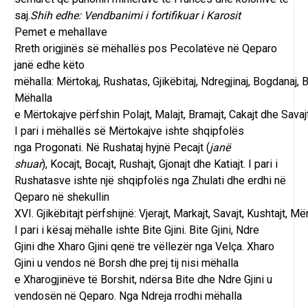
saj.
Shih edhe:
Vendbanimi i fortifikuar i Karosit
Pemet e mehallave
Rreth origjinës së mëhallës pos Pecolatëve në Qeparo
janë edhe këto
mëhalla:
Mërtokaj
,
Rushatas
,
Gjikëbitaj
,
Ndregjinaj
,
Bogdanaj
,
B
Mëhalla
e
Mërtokajve
përfshin
Polajt
,
Malajt
,
Bramajt
,
Cakajt
dhe
Savaj
I pari i mëhallës së
Mërtokajve
ishte shqipfolës
nga
Progonati
. Në
Rushataj
hyjnë
Pecajt
(
janë
shuar
),
Kocajt
,
Bocajt
,
Rushajt
,
Gjonajt
dhe
Katiajt
. I pari i
Rushatasve ishte një shqipfolës nga
Zhulati
dhe erdhi në
Qeparo në shekullin
XVI.
Gjikëbitajt
përfshijnë:
Vjerajt
,
Markajt
,
Savajt
,
Kushtajt
,
Mërt
I pari i kësaj mëhalle ishte
Bite Gjini
.
Bite Gjini
,
Ndre
Gjini
dhe
Xharo Gjini
qenë tre vëllezër nga
Velça
.
Xharo
Gjini
u vendos në
Borsh
dhe prej tij nisi mëhalla
e
Xharogjinëve
të
Borshit
, ndërsa Bite dhe Ndre Gjini u
vendosën në Qeparo. Nga
Ndreja
rrodhi mëhalla