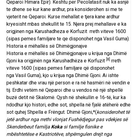
Qeparoi
Himara
Epir
). Keshtu per Pecolatasit nuk ka asnjë
te dhene se kur kane ardhur, pra konsiderohen si me te
vjeterit ne Qeparoi. Kurse mehallat e tjera kane ardhur
kryesisht mbas shekullit te 15. Njera prej mehallave e ka
origjinen nga Karushadheza e Korfuzit rreth viteve 1600
(sipas pemes familjare te qe disponohet nga
Vasil Guma
).
Historia e mëhallës së Dhimëgjonajve
Historia e mëhallës së
Dhimëgjonajve
u krijua nga
Dhimë
[8]
Gjoni
ka origjinën nga
Karushadhëza
e
Korfuzit
rreth
viteve 1600 (sipas pemes familjare që disponohet
nga
Vasil Guma
), kjo u krijua nga
Dhimë Gjoni
. Ai ishte
peshkatar dhe vrau një person e ra në hasmëri në vendin e
tij. Erdhi vetëm në Qeparoi dhe u vendos në një shpellë
buzë detit në
Skalomë
. Qysh në shekullin e 16-të, kur ka
ndodhur kjo histori, edhe sot, shpella në fjalë atëherë edhe
sot quhej
Shpella e Frëngut
.
Dhimë Gjoni
,*(
konsiderohet të
jetë ardhur nga rrethi vlonjat Fushëdjegur pas vdekjes së
Skenderbeut familja
Koka
si familje fisnike e
mbështetëse e Kastriotëve, shpërngulen drejt nga