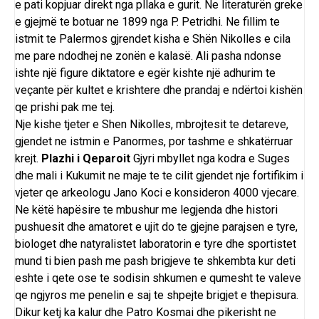
e pati kopjuar direkt nga pllaka e gurit. Ne literaturën greke
e gjejmë te botuar ne 1899 nga P. Petridhi. Ne fillim te
istmit te Palermos gjrendet kisha e Shën Nikolles e cila
me pare ndodhej ne zonën e kalasë. Ali pasha ndonse
ishte një figure diktatore e egër kishte një adhurim te
veçante për kultet e krishtere dhe prandaj e ndërtoi kishën
qe prishi pak me tej.
Nje kishe tjeter e Shen Nikolles, mbrojtesit te detareve,
gjendet ne istmin e Panormes, por tashme e shkatërruar
krejt.
Plazhi i Qeparoit
Gjyri mbyllet nga kodra e Suges
dhe mali i Kukumit ne maje te te cilit gjendet nje fortifikim i
vjeter qe arkeologu Jano Koci e konsideron 4000 vjecare.
Ne këtë hapësire te mbushur me legjenda dhe histori
pushuesit dhe amatoret e ujit do te gjejne parajsen e tyre,
biologet dhe natyralistet laboratorin e tyre dhe sportistet
mund ti bien pash me pash brigjeve te shkembta kur deti
eshte i qete ose te sodisin shkumen e qumesht te valeve
qe ngjyros me penelin e saj te shpejte brigjet e thepisura.
Dikur ketj ka kalur dhe Patro Kosmai dhe pikerisht ne