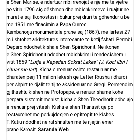
e
Shen Marise
, e ndertuar mbi rrenojat e nje me te vjetre
ne vitin 1796 siç dëshmon dhe mbishkrimeve i ruajtur ne
muret e saj.
Ikonostasi
i bukur prej druri te gdhendur u be
me 1851 me finacimin a Papa Curres.
Kambanorja monumentale prane saj (1867), me lartesi 27
m i shtohet arkitektures interesante te ketij fshati. Permbi
Qeparo ndodhet kisha e Shen Spiridhonit. Ne ikonen
e
Shen Spiridhonit
ndodhet mbishkrimi i rendesishem i
vitit 1859 “
Lutja e Kapedan Sokrat Lekes” (J. Koci libri i
cituar me lart
). Kisha e rrenuar eshte restauruar me
dhuraten perj 11 milion lekesh qe Lefter Rrusha i dhuroi
per shpirt te djalit te tij te aksidenuar ne
Greqi
. Permendim
gjithashtu kishen ne
Protopape
, e rrenuar shume kohe
perpara sistemit monist, kisha e Shen Theodhorit edhe ajo
e rrenuar prej vitesh. Kisha e shen
Thanasit
qe po
restaurohet me perkujdesjen e epitropit te kishes
T.
Katiu
ndodhet ne rafshnalten me te njejtin emer
prane
Karosit
.
Saranda Web