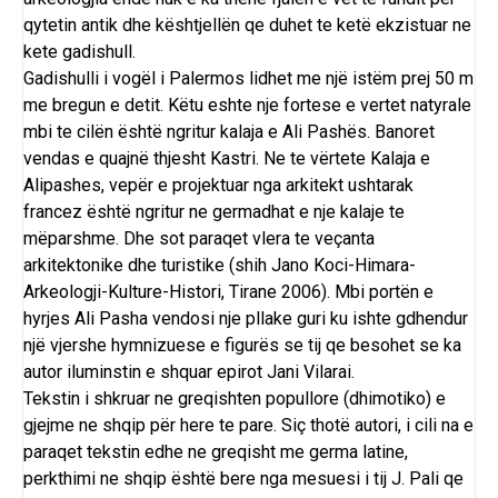
qytetin antik dhe kështjellën qe duhet te ketë ekzistuar ne
kete gadishull.
Gadishulli i vogël i Palermos lidhet me një
istëm
prej 50 m
me bregun e detit. Këtu eshte nje fortese e vertet natyrale
mbi te cilën është ngritur kalaja e Ali Pashës. Banoret
vendas e quajnë thjesht Kastri. Ne te vërtete Kalaja e
Alipashes, vepër e projektuar nga arkitekt ushtarak
francez është ngritur ne germadhat e nje kalaje te
mëparshme. Dhe sot paraqet vlera te veçanta
arkitektonike dhe turistike (shih Jano Koci-Himara-
Arkeologji-Kulture-Histori, Tirane 2006). Mbi portën e
hyrjes Ali Pasha vendosi nje pllake guri ku ishte gdhendur
një vjershe hymnizuese e figurës se tij qe besohet se ka
autor iluminstin e shquar epirot Jani Vilarai.
Tekstin i shkruar ne greqishten popullore (dhimotiko) e
gjejme ne shqip për here te pare. Siç thotë autori, i cili na e
paraqet tekstin edhe ne greqisht me germa latine,
perkthimi ne shqip është bere nga mesuesi i tij J. Pali qe