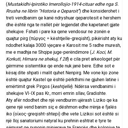
(
Mustakidhi-Ipirotiko Imerollojio-1914-cituar edhe nga S.
Rrusha ne librin “Historia e Qeparoit”
) dhe konsiderohet i
treti vendbanim qe kanë ndryshuar qeparotesit e hershem
dhe është nga te rrallët për legjendat dhe kapetanet gjate
shekujve. Fshati i pare ka qene vendosur ne zonën e
quajtur pirg (πύργος = kështjelle-greqisht), pikërisht aty ku
ndodhet kalaja 3000 vjeçare e Karosit me 5 radhe muresh,
me e madhja ne Shqipe juge-perëndimore (
J. Koci, M.
Korkuti,
Himara
ne shekuj, f 28
) e cila pret arkeologet për
gërmime sistemtike qe ende nuk janë bere. Edhe sot e
kësaj dite shpati i malit quhet Nenpirg. Me vone kjo zone
është quajtur Kastel qe është përkthimi ne gjuhen latine i
emërtimit grek
Pirgos
(
keshtjelle
). Ndërsa vendbanimi i
shekujve VI-IX pas Kr., morri emrin sllav,
Gradishte
.
Aty afër ndodhet dhe një vendburim ujërash
Liziko
qe ka
qene një vend banim siç e dëshmon edhe rrënja e fjalës
iko (οίκος-greqisht-shtepi) dhe vete Lizikoi sot është si
një lloj sanatoriumi natyral ku prehnin eshtrat e tyre te
sëmuret qe punonin minierave te Francës dhe kolonive te