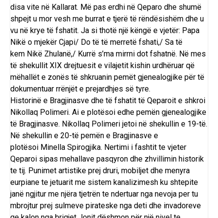
disa vite në
Kallarat
. Më pas erdhi në Qeparo dhe shumë
shpejt u mor vesh me burrat e tjerë të rëndësishëm dhe u
vu në krye të fshatit. Ja si thotë një këngë e vjetër: Papa
Nikë o mjekër
Cjapi
/ Do të të merretë fshati,/ Sa të
kem
Nikë Zhulanë
,/ Kurrë s’ma mirrni dot fshatnë. Në mes
të shekullit XIX drejtuesit e vilajetit kishin urdhëruar që
mëhallët e zonës të shkruanin pemët gjenealogjike për të
dokumentuar rrënjët e prejardhjes së tyre.
Historinë e Bragjinasve dhe të fshatit të Qeparoit e shkroi
Nikollaq Polimeri. Ai e plotësoi edhe pemën gjenealogjike
të Bragjinasve. Nikollaq Polimeri jetoi në shekullin e 19-të.
Në shekullin e 20-të pemën e Bragjinasve e
plotësoi
Minella Spirogjika
. Nertimi i fashtit te vjeter
Qeparoi sipas mehallave pasqyron dhe zhvillimin historik
te tij. Punimet artistike prej druri, mobiljet dhe menyra
eurpiane te jetuarit me sistem kanalizimesh ku shtepite
janë ngjitur me njëra tjetrën te ndertuar nga nevoja per tu
mbrojtur prej sulmeve pirateske nga deti dhe invadoreve
qe kalon nga brigjet Jonit dëshmon për një nivel te