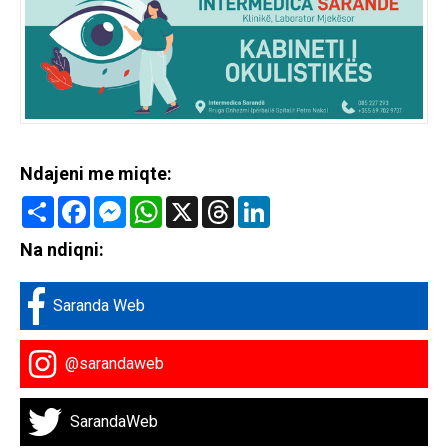
Ndajeni me miqte:
Share
Facebook
Messenger
WhatsApp
X
Threads
LinkedIn
Na ndiqni:
Saranda Web
@sarandaweb
SarandaWeb