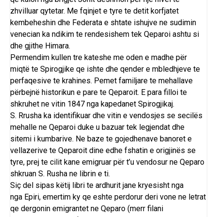
zhvilluar qytetar. Me fqinjet e tyre te detit korfjatet
kembeheshin dhe Federata e shtate ishujve ne sudimin
venecian ka ndikim te rendesishem tek Qeparoi ashtu si
dhe gjithe
Himara
.
Permendim kullen tre kateshe me oden e madhe për
miqtë te Spirogjike qe ishte dhe qender e mbledhjeve te
perfaqesive te krahines. Pemet familjare te mehallave
përbejnë historikun e pare te Qeparoit. E para filloi te
shkruhet ne vitin 1847 nga kapedanet
Spirogjikaj
.
S.
Rrusha
ka identifikuar dhe vitin e vendosjes se secilës
mehalle ne Qeparoi duke u bazuar tek legjendat dhe
sitemi i kumbarive. Ne baze te gojedhenave banoret e
vellazerive te Qeparoit dine edhe fshatin e origjinës se
tyre, prej te cilit kane emigruar për t’u vendosur ne Qeparo
shkruan S.
Rusha
ne librin e ti.
Siç del sipas këtij libri te ardhurit jane kryesisht nga
nga
Epiri
, emertim ky qe eshte perdorur deri vone ne letrat
qe dergonin emigrantet ne Qeparo (merr filani