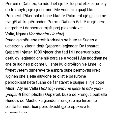
Perroin e Dafines, ku ndodhet një fik, ka profetizuar se aty
do te mbytej një njeri i mire. Me vone ai u quajt fiku i
Polimerit. Pikerisht mbane fikut te Polimerit një gji shume
i vogël ati ku përfundon Përroi i Dafines është si një sere
e ngrohte i desheruar mjaft prej plazhisteve.
Valta, Ngura (
Vendbanim i lashtë
)
Rruga gjarpëruese rreth kodrinës se bute te Suges e
udhëzon vizitorin derjt Qeparoit legjendar. Dy fshatrat,
Qeparoi i vjetër 1000 vjeçar dhe fati i ri i ndërtuar buze
detit, dy legjenda dhe një parajse e vogel ! Ata ndodhen ne
ane te lugines plot me ullishte ku gjarpëron një lume i cili
fryhet vetëm dimereve te ashpra duke përmbytur krejt
luginen dhe sjelle aluvione te cilat e pasurojnë
periodikisht këtë fushe qe fshataret e quajnë si një cope
Misiri. Aty ne Valta (
Βάλτος- vend me ujera te ndenjura-
greqisht
) fillon plazhi i Qeparoit, buze se Frëngut, përballe
Hundës se Madhe ku gjenden rrënojat e një limani te
lashte te rindërtuar periodikisht gjate epokave te
mëvonshme.