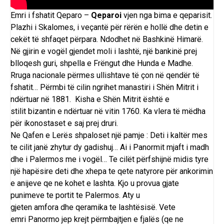
Emri i fshatit Qeparo –
Qeparoi
vjen nga bima e qeparisit.
Plazhi i
Skalomes
, i veçantë për rërën e hollë dhe detin e
cekët të shfaqet përpara. Ndodhet në
Bashkinë Himarë
.
Në gjirin e vogël gjendet moli i lashtë, një bankinë prej
blloqesh guri,
shpella e Frëngut
dhe
Hunda e Madhe
.
Rruga nacionale përmes ullishtave të çon në qendër të
fshatit… Përmbi të cilin ngrihet manastiri i
Shën Mitrit
i
ndërtuar në 1881.
Kisha e Shën Mitrit
është e
stilit
bizantin
e ndërtuar në vitin 1760. Ka vlera të mëdha
për ikonostaset e saj prej druri.
Ne Qafen e Lerës shpaloset një pamje : Deti i kaltër mes
te cilit janë zhytur dy gadishuj… Ai i Panormit mjaft i madh
dhe i Palermos me i vogël… Te cilët përfshijnë midis tyre
një hapësire deti dhe xhepa te qete natyrore për ankorimin
e anijeve qe ne kohet e lashta. Kjo u provua gjate
punimeve te portit te Palermos. Aty u
gjeten
amfora
dhe
qeramika
te lashtësisë. Vete
emri
Panormo
jep krejt përmbajtjen e fjalës (qe ne