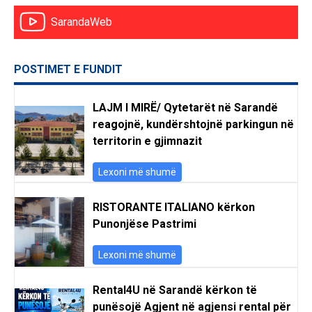
SarandaWeb
POSTIMET E FUNDIT
LAJM I MIRË/ Qytetarët në Sarandë
reagojnë, kundërshtojnë parkingun në
territorin e gjimnazit
Lexoni më shumë
RISTORANTE ITALIANO kërkon
Punonjëse Pastrimi
Lexoni më shumë
Rental4U në Sarandë kërkon të
punësojë Agjent në agjensi rental për