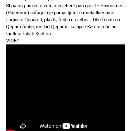
Shpalos pamjen e vetë menjëherë pas gjirit të Panoramës
(
Palermos
) shfaqet një pamje tjetër e mrekullueshme…
Lugina e Qeparoit, plazhi, fusha e gjelbër… Dhe fshati i ri
Qeparo fushë, më lart Qeparoit,
kalaja e Karosit
dhe në
thellësi fshati Kudhës.
VIDEO