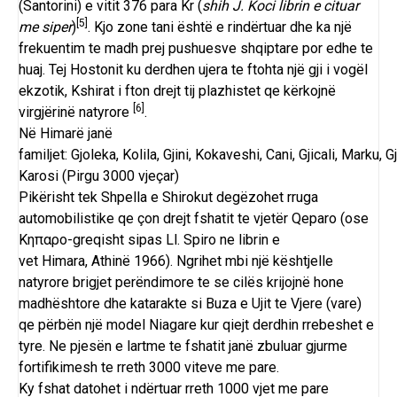
(
Santorini
) e vitit 376 para Kr (
shih J. Koci librin e cituar
[5]
me siper
)
. Kjo zone tani është e rindërtuar dhe ka një
frekuentim te madh prej pushuesve shqiptare por edhe te
huaj. Tej Hostonit ku derdhen ujera te ftohta një gji i vogël
ekzotik, Kshirat i fton drejt tij plazhistet qe kërkojnë
[6]
virgjërinë natyrore
.
Në
Himarë
janë
familjet:
Gjoleka
,
Kolila
,
Gjini
,
Kokaveshi
,
Cani
,
Gjicali
,
Marku
,
Gj
Karosi (Pirgu 3000 vjeçar)
Pikërisht tek
Shpella e Shirokut
degëzohet rruga
automobilistike qe çon drejt fshatit te vjetër Qeparo (ose
Κηπαρο-greqisht sipas Ll. Spiro ne librin e
vet
Himara
,
Athinë
1966
). Ngrihet mbi një kështjelle
natyrore brigjet perëndimore te se cilës krijojnë hone
madhështore dhe katarakte si
Buza e Ujit te Vjere
(
vare
)
qe përbën një model
Niagare
kur qiejt derdhin rrebeshet e
tyre. Ne pjesën e lartme te fshatit janë zbuluar gjurme
fortifikimesh te rreth 3000 viteve me pare.
Ky fshat datohet i ndërtuar rreth 1000 vjet me pare