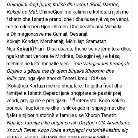
Dukagjini drejt jugut, Italisë dhe veriut (Rjoll, Dardhë,
Kokajt në Mat.
DhimëGjoni
me kalimin e kohës, u njoh me
fshatin dhe fshati e pranoi dhe i dha nuse një vajze vendi,
me te cilën bëri
Gjon Dhimën
. Dhe kështu nisi Mëhalla
e
Dhimëgjonasve
me
Gumajt
,
Qesarajt
,
Kokajt,
Kondajt
,
Merxhanajt
,
Mëhillajt
,
Stamatajt
.
Nga
Kokajt
(
Piluri
-Disa duan të thonë se ne jemi të ardhur,
nga krahinat veriore të Mirditës, Dukagjini etj.) e kësaj
mëhalle në këtë mëhallë vjen
… me Vangjelinën himarjote
Qirjako u gëzua me dy djem binjakë Xhorxhin dhe
Billin
prej nga vjen
Xhorxh Teneti
, kreu i
CIA
-se
(Koka)nga
Korfuzi
me një shqiptare. Të gjitha fiset dhe
familjet e fshatit Qeparoi janë shqiptare të pastër prej
[10]
vendi, prej gjuhe e prej gjaku.
intervistoi
Koço Kokën
,
por nuk i kuptoi mirë dhe i shkroi gabim shpjegimet dhe
fjalët e tij për historinë e familjes së
Xhorxh Tenetit
.
Nga kjo familje e ka origjinën ish Drejtori i
CIA
Amerikane
Xhorxh Tenet.
Koço Koka
e shpjegoi historinë kështu siç
është e vërteta.
Historia dhe pema gjenealogjike