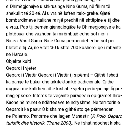
e
Dhimëgjonajve
u shkrua nga
Nine Guma
, në fillim të
shekullit të 20-të. Ai u vra në luftën italo-greke. Gjatë
bombardimeve italiane ra një predhë në shtëpinë e tij dhe
e vrau. Pas tij, pemën gjenealogjike të
Dhimëgjonajve
e ka
plotësuar dhe vazhdon ta mirëmbajë edhe sot nipi i
Nines,
Vasil Guma
. Nine Guma përmendet edhe sot për
bletët e tij. Ai, në vitet ’30 kishte 200 koshere, që i mbante
në Harcale.
Objekte kulti
Qeparoi i vjetër
Qeparoi i Vjetër Qeparoi i Vjetër (i sipërm) – Gjithë fshati
ka pamje të bukur dhe arkitektonikë tradicionale. Gjithë
rrugicat me kalldrëm dhe kishat e vjetra përbëjnë një figurë
magjepsëse. Interes të veçantë paraqesin epigramet Iliro-
Kaone në muret e ndërtesave të ndryshme. Ne territorin e
Qeparoit ka pasur 8 kisha me gjithë ato qe përmenden
ne
Palermo
, Panorme dhe lagjen
Manastir
. (
P. Polo, Qeparo
turistik dhe historik, Tirane 2000)
. Ne fshat ndodhet kisha