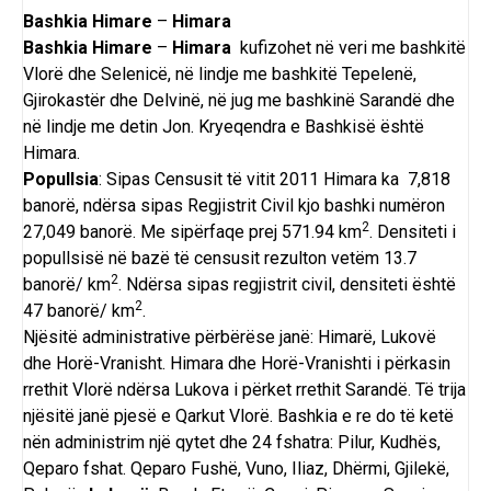
Bashkia Himare
–
Himara
Bashkia Himare
–
Himara
kufizohet në veri me
bashkitë
Vlorë
dhe
Selenicë
, në lindje me bashkitë
Tepelenë
,
Gjirokastër
dhe
Delvinë
, në jug me
bashkinë Sarandë
dhe
në lindje me
detin Jon
. Kryeqendra e Bashkisë është
Himara.
Popullsia
: Sipas Censusit të vitit 2011 Himara ka 7,818
banorë, ndërsa sipas Regjistrit Civil kjo bashki numëron
2
27,049 banorë. Me sipërfaqe prej 571.94 km
. Densiteti i
popullsisë në bazë të censusit rezulton vetëm 13.7
2
banorë/ km
. Ndërsa sipas regjistrit civil, densiteti është
2
47 banorë/ km
.
Njësitë administrative përbërëse janë: Himarë,
Lukovë
dhe Horë-Vranisht. Himara dhe Horë-Vranishti i përkasin
rrethit Vlorë ndërsa Lukova i përket rrethit Sarandë. Të trija
njësitë janë pjesë e Qarkut Vlorë. Bashkia e re do të ketë
nën administrim një qytet dhe 24 fshatra:
Pilur
, Kudhës,
Qeparo fshat. Qeparo Fushë, Vuno, Iliaz, Dhërmi, Gjilekë,