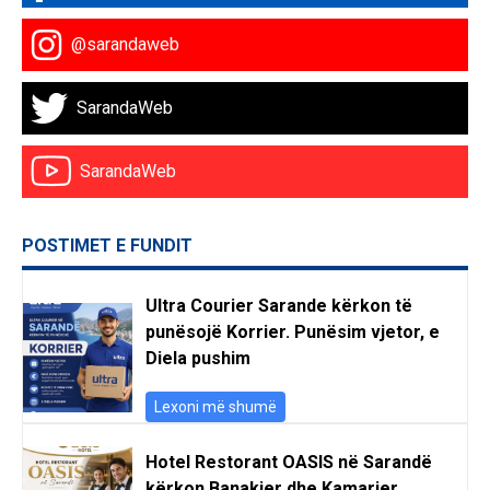
@sarandaweb
SarandaWeb
SarandaWeb
POSTIMET E FUNDIT
Ultra Courier Sarande kërkon të
punësojë Korrier. Punësim vjetor, e
Diela pushim
Lexoni më shumë
Hotel Restorant OASIS në Sarandë
kërkon Banakier dhe Kamarier