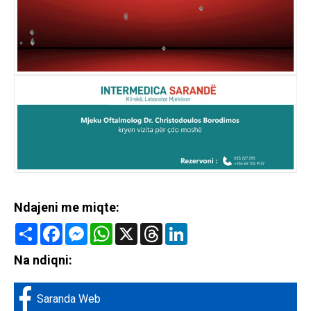
Ndajeni me miqte:
Share
Facebook
Messenger
WhatsApp
X
Threads
LinkedIn
Na ndiqni:
Saranda Web