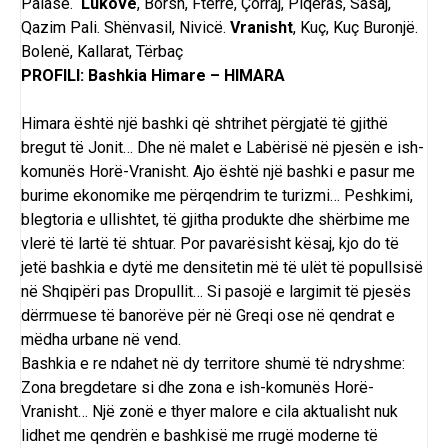
Palasë.
Lukovë
,
Borsh
,
Fterrë
, Çorraj, Piqeras,
Sasaj
,
Qazim Pali. Shënvasil, Nivicë.
Vranisht
, Kuç, Kuç Buronjë.
Bolenë, Kallarat, Tërbaç
PROFILI: Bashkia Himare – HIMARA
Himara është një bashki që shtrihet përgjatë të gjithë
bregut të Jonit… Dhe në malet e Labërisë në pjesën e ish-
komunës Horë-Vranisht. Ajo është një bashki e pasur me
burime ekonomike me përqendrim te turizmi… Peshkimi,
blegtoria e ullishtet, të gjitha produkte dhe shërbime me
vlerë të lartë të shtuar. Por pavarësisht kësaj, kjo do të
jetë bashkia e dytë me densitetin më të ulët të popullsisë
në Shqipëri pas Dropullit… Si pasojë e largimit të pjesës
dërrmuese të banorëve për në Greqi ose në qendrat e
mëdha urbane në vend.
Bashkia e re ndahet në dy territore shumë të ndryshme:
Zona bregdetare si dhe zona e ish-komunës Horë-
Vranisht… Një zonë e thyer malore e cila aktualisht nuk
lidhet me qendrën e bashkisë me rrugë moderne të