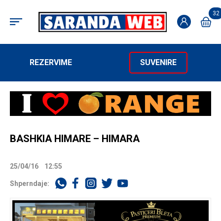
32
REZERVIME
SUVENIRE
BASHKIA HIMARE – HIMARA
25/04/16
12:55
Shperndaje: