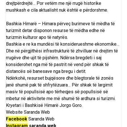
drejtpërdrejtë… Por vetëm me një rrugë historike
mushkash e cila aktualisht nuk është e përdorshme.
Bashkia Himarë – Himara përveç burimeve të mëdha të
turizmit detar disponon resurse të mëdha edhe në
turizmin kulturor apo të natyrës.
Bashkia e re ka mundësi të konsiderueshme ekonomike…
Dhe në përgjithësi infrastrukturë të zhvilluar në drejtim të
rrugëve dhe ujit të pijshëm. Ndërsa bregdeti i saj
konsiderohet nga më të pastrit në vend për shkak të
distancës së banesave nga bregu i detit.
Ndërkohë, resurset bujqësore dhe blegtorale të zonës
janë shumë pak të shfrytëzuara… Për shkak të largimit
masiv të popullsisë apo tërheqjes së popullsisë së
mbetur në aktivitete me më shumë të ardhura si turizmi.
Kryetari i Bashkisë Himarë Jorgo Goro.
Website
Saranda Web
Facebook
Saranda Web
Instagram
saranda.web