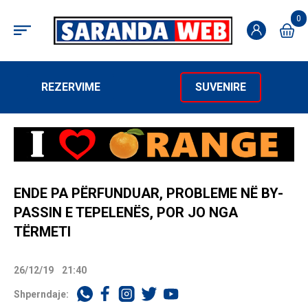
0
REZERVIME
SUVENIRE
ENDE PA PËRFUNDUAR, PROBLEME NË BY-
PASSIN E TEPELENËS, POR JO NGA
TËRMETI
26/12/19
21:40
Shperndaje: