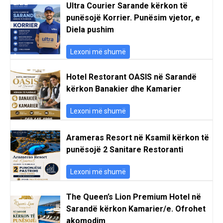
Ultra Courier Sarande kërkon të
punësojë Korrier. Punësim vjetor, e
Diela pushim
Lexoni më shumë
Hotel Restorant OASIS në Sarandë
kërkon Banakier dhe Kamarier
Lexoni më shumë
Arameras Resort në Ksamil kërkon të
punësojë 2 Sanitare Restoranti
Lexoni më shumë
The Queen’s Lion Premium Hotel në
Sarandë kërkon Kamarier/e. Ofrohet
akomodim