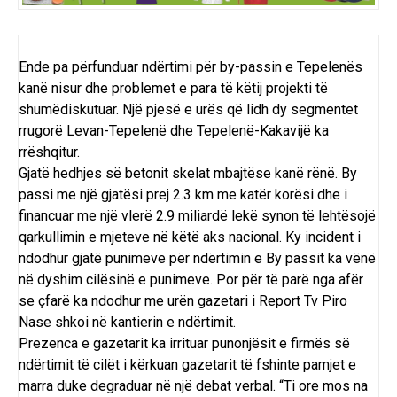
Ende pa përfunduar ndërtimi për by-passin e Tepelenës
kanë nisur dhe problemet e para të këtij projekti të
shumëdiskutuar. Një pjesë e urës që lidh dy segmentet
rrugorë Levan-Tepelenë dhe Tepelenë-Kakavijë ka
rrëshqitur.
Gjatë hedhjes së betonit skelat mbajtëse kanë rënë. By
passi me një gjatësi prej 2.3 km me katër korësi dhe i
financuar me një vlerë 2.9 miliardë lekë synon të lehtësojë
qarkullimin e mjeteve në këtë aks nacional. Ky incident i
ndodhur gjatë punimeve për ndërtimin e By passit ka vënë
në dyshim cilësinë e punimeve. Por për të parë nga afër
se çfarë ka ndodhur me urën gazetari i Report Tv Piro
Nase shkoi në kantierin e ndërtimit.
Prezenca e gazetarit ka irrituar punonjësit e firmës së
ndërtimit të cilët i kërkuan gazetarit të fshinte pamjet e
marra duke degraduar në një debat verbal. “Ti ore mos na