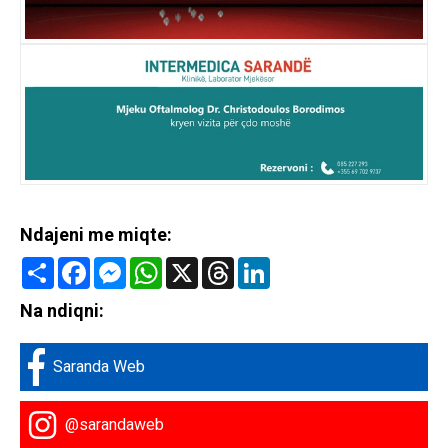
Ndajeni me miqte:
Share
Facebook
Messenger
WhatsApp
X
Threads
LinkedIn
Na ndiqni:
Saranda Web
@sarandaweb