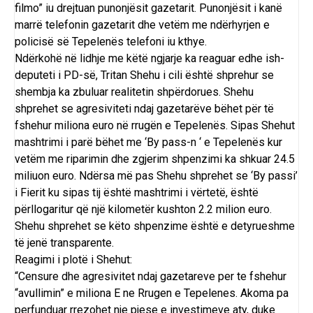
filmo” iu drejtuan punonjësit gazetarit. Punonjësit i kanë
marrë telefonin gazetarit dhe vetëm me ndërhyrjen e
policisë së Tepelenës telefoni iu kthye.
Ndërkohë në lidhje me këtë ngjarje ka reaguar edhe ish-
deputeti i PD-së, Tritan Shehu i cili është shprehur se
shembja ka zbuluar realitetin shpërdorues. Shehu
shprehet se agresiviteti ndaj gazetarëve bëhet për të
fshehur miliona euro në rrugën e Tepelenës. Sipas Shehut
mashtrimi i parë bëhet me ‘By pass-n ‘ e Tepelenës kur
vetëm me riparimin dhe zgjerim shpenzimi ka shkuar 24.5
miliuon euro. Ndërsa më pas Shehu shprehet se ‘By passi’
i Fierit ku sipas tij është mashtrimi i vërtetë, është
përllogaritur që një kilometër kushton 2.2 milion euro.
Shehu shprehet se këto shpenzime është e detyrueshme
të jenë transparente.
Reagimi i plotë i Shehut:
“Censure dhe agresivitet ndaj gazetareve per te fshehur
“avullimin” e miliona E ne Rrugen e Tepelenes. Akoma pa
perfunduar rrezohet nje pjese e investimeve aty, duke