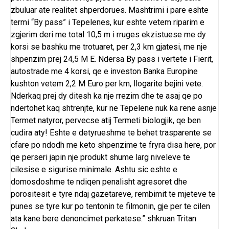
zbuluar ate realitet shperdorues. Mashtrimi i pare eshte
termi “By pass” i Tepelenes, kur eshte vetem riparim e
zgjerim deri me total 10,5 m i rruges ekzistuese me dy
korsi se bashku me trotuaret, per 2,3 km gjatesi, me nje
shpenzim prej 24,5 M E. Ndersa By pass i vertete i Fierit,
autostrade me 4 korsi, qe e investon Banka Europine
kushton vetem 2,2 M Euro per km, llogarite bejini vete.
Nderkaq prej dy ditesh ka nje rrezim dhe te asaj qe po
ndertohet kaq shtrenjte, kur ne Tepelene nuk ka rene asnje
Termet natyror, pervecse atij Termeti biologjik, qe ben
cudira aty! Eshte e detyrueshme te behet trasparente se
cfare po ndodh me keto shpenzime te fryra disa here, por
qe perseri japin nje produkt shume larg niveleve te
cilesise e sigurise minimale. Ashtu sic eshte e
domosdoshme te ndiqen penalisht agresoret dhe
porositesit e tyre ndaj gazetareve, rembimit te mjeteve te
punes se tyre kur po tentonin te filmonin, gje per te cilen
ata kane bere denoncimet perkatese.” shkruan Tritan