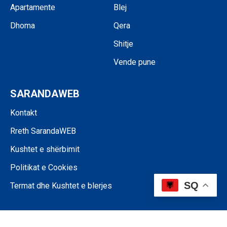
Apartamente
Blej
Dhoma
Qera
Shitje
Vende pune
SARANDAWEB
Kontakt
Rreth SarandaWEB
Kushtet e shërbimit
Politikat e Cookies
SQ
Termat dhe Kushtet e blerjes
©SARANDAWEB - 2024 • Ndalohet riprodhimi i paautorizuar i përmbajtjes