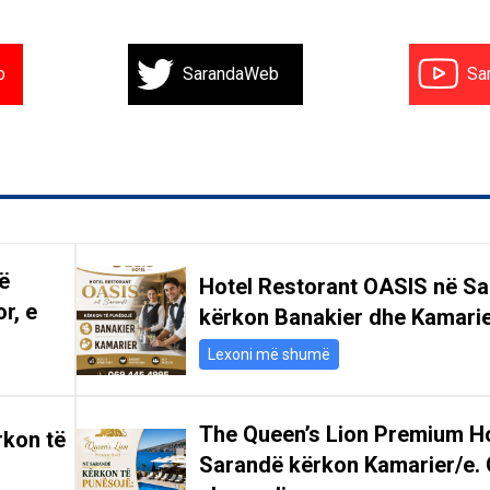
b
SarandaWeb
Sa
ë
Hotel Restorant OASIS në S
r, e
kërkon Banakier dhe Kamari
Lexoni më shumë
The Queen’s Lion Premium Ho
rkon të
Sarandë kërkon Kamarier/e. 