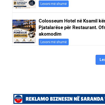
Lexoni më shumë
Colosseum Hotel në Ksamil kë
Pjatalarëse për Restaurant. Of
akomodim
Lexoni më shumë
Lex