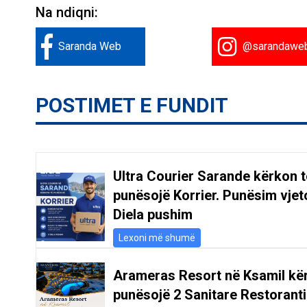
Na ndiqni:
Saranda Web
@sarandawe
POSTIMET E FUNDIT
Ultra Courier Sarande kërkon t
punësojë Korrier. Punësim vjeto
Diela pushim
Lexoni më shumë
Arameras Resort në Ksamil kë
punësojë 2 Sanitare Restoranti