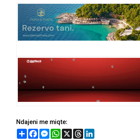
Ndajeni me miqte:
Share
Facebook
Messenger
WhatsApp
X
Threads
LinkedIn