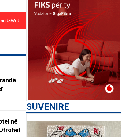
randaWeb
arandë
er
SUVENIRE
tel në
Ofrohet