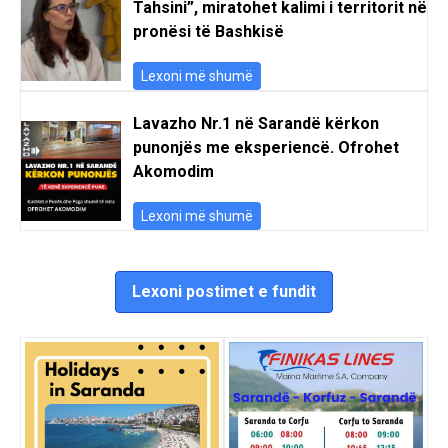
Tahsini”, miratohet kalimi i territorit në
pronësi të Bashkisë
Lexoni më shumë
Lavazho Nr.1 në Sarandë kërkon
punonjës me eksperiencë. Ofrohet
Akomodim
Lexoni më shumë
Lexoni postimet e fundit