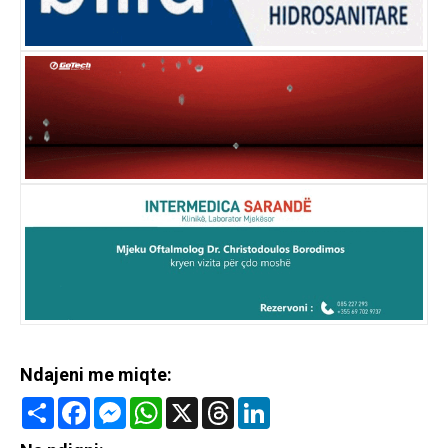
Ndajeni me miqte:
Share
Facebook
Messenger
WhatsApp
X
Threads
LinkedIn