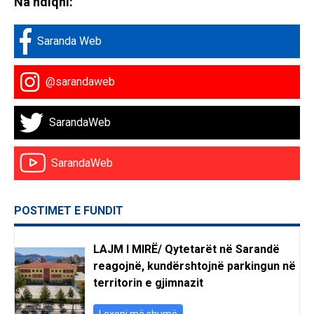
Na ndiqni:
Saranda Web
@sarandaweb
SarandaWeb
SarandaWeb
POSTIMET E FUNDIT
LAJM I MIRË/ Qytetarët në Sarandë
reagojnë, kundërshtojnë parkingun në
territorin e gjimnazit
Lexoni më shumë