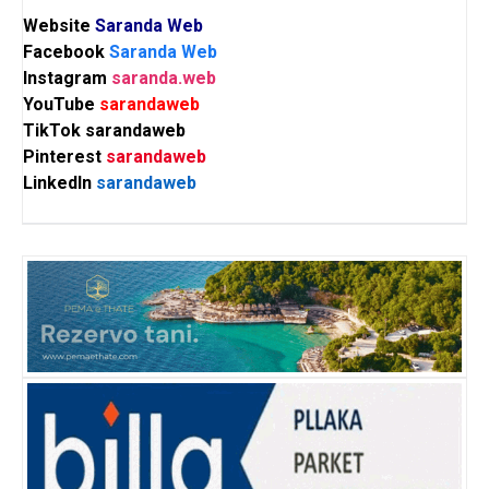
Website
Saranda Web
Facebook
Saranda Web
Instagram
saranda.web
YouTube
sarandaweb
TikTok
sarandaweb
Pinterest
sarandaweb
LinkedIn
sarandaweb