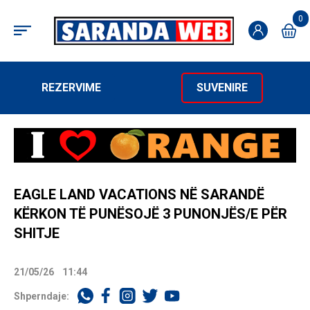
0
REZERVIME
SUVENIRE
EAGLE LAND VACATIONS NË SARANDË
KËRKON TË PUNËSOJË 3 PUNONJËS/E PËR
SHITJE
21/05/26
11:44
Shperndaje: