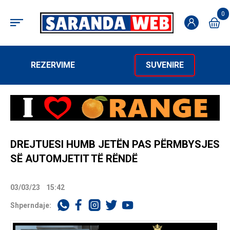
0
REZERVIME
SUVENIRE
DREJTUESI HUMB JETËN PAS PËRMBYSJES
SË AUTOMJETIT TË RËNDË
03/03/23
15:42
Shperndaje: