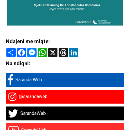
Ndajeni me miqte:
Share
Facebook
Messenger
WhatsApp
X
Threads
LinkedIn
Na ndiqni:
Saranda Web
@sarandaweb
SarandaWeb