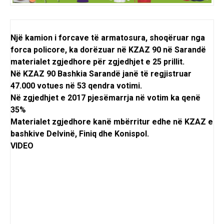
Një kamion i forcave të armatosura, shoqëruar nga
forca policore, ka dorëzuar në KZAZ 90 në Sarandë
materialet zgjedhore për zgjedhjet e 25 prillit.
Në KZAZ 90 Bashkia Sarandë janë të regjistruar
47.000 votues në 53 qendra votimi.
Në zgjedhjet e 2017 pjesëmarrja në votim ka qenë
35%
Materialet zgjedhore kanë mbërritur edhe në KZAZ e
bashkive Delvinë, Finiq dhe Konispol.
VIDEO