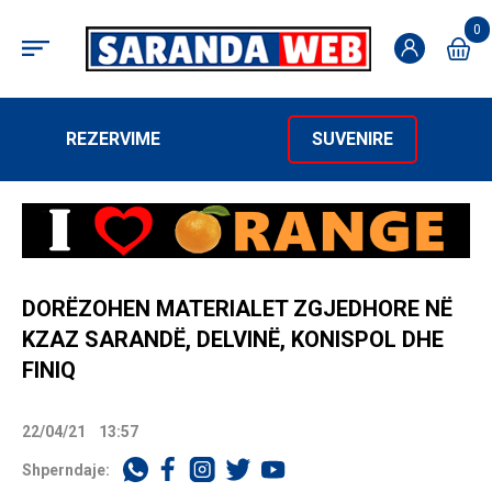
0
REZERVIME
SUVENIRE
DORËZOHEN MATERIALET ZGJEDHORE NË
KZAZ SARANDË, DELVINË, KONISPOL DHE
FINIQ
22/04/21
13:57
Shperndaje: