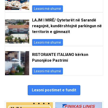
Lexoni më shumë
LAJM I MIRË/ Qytetarët në Sarandë
reagojnë, kundërshtojnë parkingun në
territorin e gjimnazit
Lexoni më shumë
RISTORANTE ITALIANO kërkon
Punonjëse Pastrimi
Lexoni më shumë
Lexoni postimet e fundit