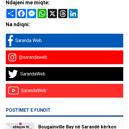
Ndajeni me miqte:
Share
Facebook
Messenger
WhatsApp
X
Threads
LinkedIn
Na ndiqni:
Saranda Web
@sarandaweb
SarandaWeb
SarandaWeb
POSTIMET E FUNDIT
Bougainville Bay në Sarandë kërkon