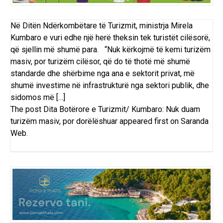
Në Ditën Ndërkombëtare të Turizmit, ministrja Mirela
Kumbaro e vuri edhe një herë theksin tek turistët cilësorë,
që sjellin më shumë para. “Nuk kërkojmë të kemi turizëm
masiv, por turizëm cilësor, që do të thotë më shumë
standarde dhe shërbime nga ana e sektorit privat, më
shumë investime në infrastrukturë nga sektori publik, dhe
sidomos më […]
The post
Dita Botërore e Turizmit/ Kumbaro: Nuk duam
turizëm masiv, por dorëlëshuar
appeared first on
Saranda
Web
.