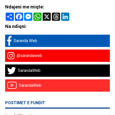
Ndajeni me miqte:
Share
Facebook
Messenger
WhatsApp
X
Threads
LinkedIn
Na ndiqni:
Saranda Web
@sarandaweb
SarandaWeb
SarandaWeb
POSTIMET E FUNDIT