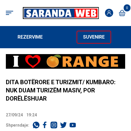
0
REZERVIME
SUVENIRE
DITA BOTËRORE E TURIZMIT/ KUMBARO:
NUK DUAM TURIZËM MASIV, POR
DORËLËSHUAR
27/09/24
19:24
Shperndaje: