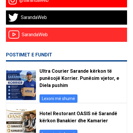
@sarandaweb
SarandaWeb
SarandaWeb
POSTIMET E FUNDIT
Ultra Courier Sarande kërkon të
punësojë Korrier. Punësim vjetor, e
Diela pushim
Lexoni më shumë
Hotel Restorant OASIS në Sarandë
kërkon Banakier dhe Kamarier