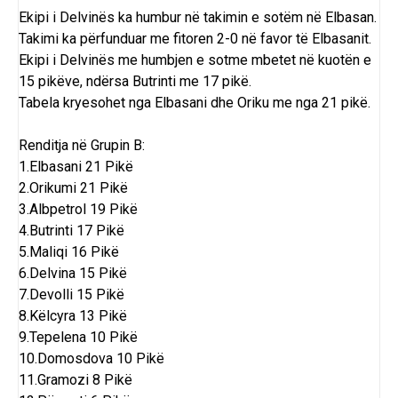
Ekipi i Delvinës ka humbur në takimin e sotëm në Elbasan.
Takimi ka përfunduar me fitoren 2-0 në favor të Elbasanit.
Ekipi i Delvinës me humbjen e sotme mbetet në kuotën e
15 pikëve, ndërsa Butrinti me 17 pikë.
Tabela kryesohet nga Elbasani dhe Oriku me nga 21 pikë.
Renditja në Grupin B:
1.Elbasani 21 Pikë
2.Orikumi 21 Pikë
3.Albpetrol 19 Pikë
4.Butrinti 17 Pikë
5.Maliqi 16 Pikë
6.Delvina 15 Pikë
7.Devolli 15 Pikë
8.Këlcyra 13 Pikë
9.Tepelena 10 Pikë
10.Domosdova 10 Pikë
11.Gramozi 8 Pikë