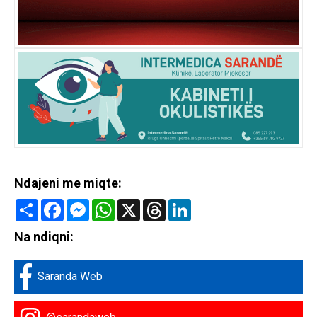
Ndajeni me miqte:
Share
Facebook
Messenger
WhatsApp
X
Threads
LinkedIn
Na ndiqni:
Saranda Web