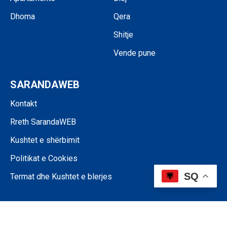
Dhoma
Qera
Shitje
Vende pune
SARANDAWEB
Kontakt
Rreth SarandaWEB
Kushtet e shërbimit
Politikat e Cookies
SQ
Termat dhe Kushtet e blerjes
©SARANDAWEB - 2024 • Ndalohet riprodhimi i paautorizuar i përmbajtjes
së kësaj faqeje.