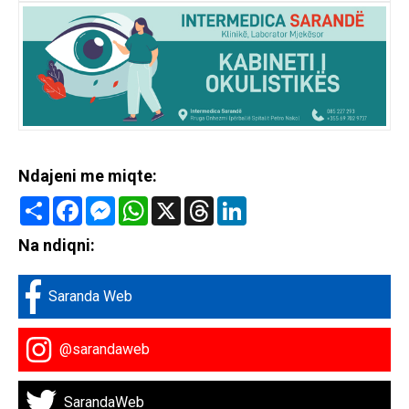
Ndajeni me miqte:
Share
Facebook
Messenger
WhatsApp
X
Threads
LinkedIn
Na ndiqni:
Saranda Web
@sarandaweb
SarandaWeb