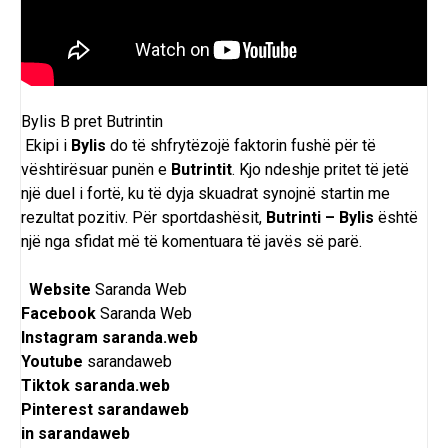
Bylis B pret Butrintin
Ekipi i
Bylis
do të shfrytëzojë faktorin fushë për të
vështirësuar punën e
Butrintit
. Kjo ndeshje pritet të jetë
një duel i fortë, ku të dyja skuadrat synojnë startin me
rezultat pozitiv. Për sportdashësit,
Butrinti – Bylis
është
një nga sfidat më të komentuara të javës së parë.
Website
Saranda Web
Facebook
Saranda Web
Instagram
saranda.web
Youtube
sarandaweb
Tiktok
saranda.web
Pinterest
sarandaweb
in
sarandaweb