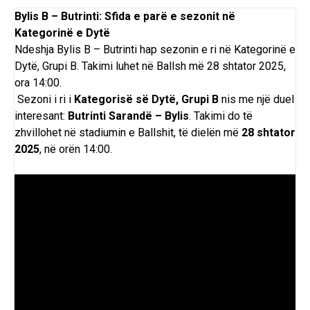
Bylis B – Butrinti: Sfida e parë e sezonit në
Kategorinë e Dytë
Ndeshja Bylis B – Butrinti hap sezonin e ri në Kategorinë e
Dytë, Grupi B.
Takimi
luhet në Ballsh më 28 shtator 2025,
ora 14:00.
Sezoni i ri i
Kategorisë së Dytë, Grupi B
nis me një duel
interesant:
Butrinti Sarandë – Bylis
. Takimi do të
zhvillohet në stadiumin e Ballshit, të dielën më
28 shtator
2025
, në orën 14:00.