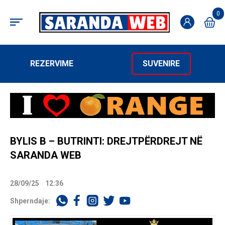
0
REZERVIME
SUVENIRE
BYLIS B – BUTRINTI: DREJTPËRDREJT NË
SARANDA WEB
28/09/25
12:36
Shperndaje: