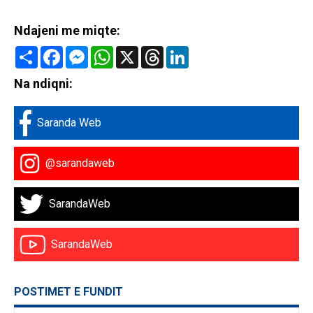
Ndajeni me miqte:
Share
Facebook
Messenger
WhatsApp
X
Threads
LinkedIn
Na ndiqni:
Saranda Web
@sarandaweb
SarandaWeb
SarandaWeb
POSTIMET E FUNDIT