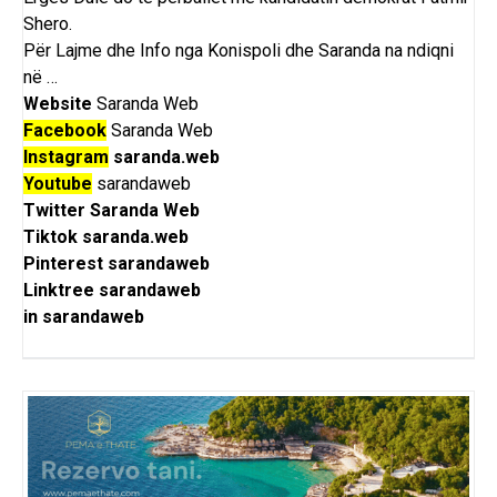
Shero.
Për Lajme dhe Info nga Konispoli dhe Saranda na ndiqni
në …
Website
Saranda Web
Facebook
Saranda Web
Instagram
saranda.web
Youtube
sarandaweb
Twitter
Saranda Web
Tiktok
saranda.web
Pinterest
sarandaweb
Linktree
sarandaweb
in
sarandaweb