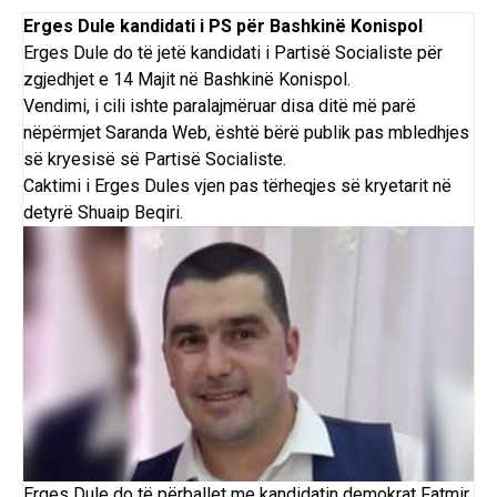
Erges Dule kandidati i PS për Bashkinë Konispol
Erges Dule do të jetë kandidati i Partisë Socialiste për
zgjedhjet e 14 Majit në
Bashkinë Konispol
.
Vendimi, i cili ishte paralajmëruar disa ditë më parë
nëpërmjet Saranda Web, është bërë publik pas mbledhjes
së kryesisë së Partisë Socialiste.
Caktimi i Erges Dules vjen pas tërheqjes së kryetarit në
detyrë Shuaip Beqiri.
Erges Dule do të përballet me kandidatin demokrat Fatmir