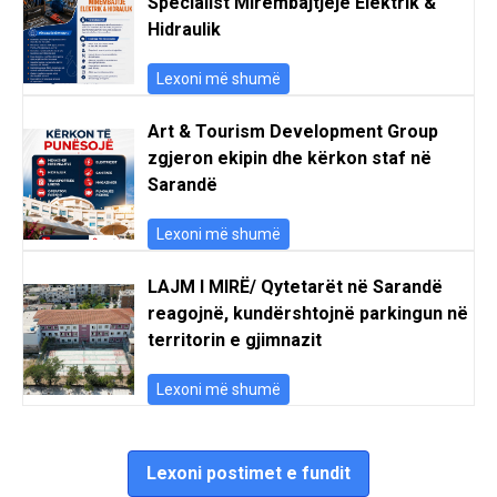
Specialist Mirëmbajtjeje Elektrik &
Hidraulik
Lexoni më shumë
Art & Tourism Development Group
zgjeron ekipin dhe kërkon staf në
Sarandë
Lexoni më shumë
LAJM I MIRË/ Qytetarët në Sarandë
reagojnë, kundërshtojnë parkingun në
territorin e gjimnazit
Lexoni më shumë
Lexoni postimet e fundit