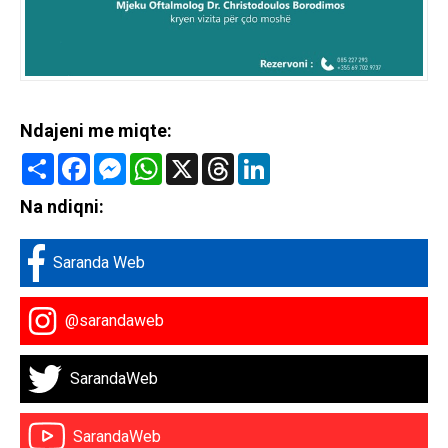
Ndajeni me miqte:
Share
Facebook
Messenger
WhatsApp
X
Threads
LinkedIn
Na ndiqni:
Saranda Web
@sarandaweb
SarandaWeb
SarandaWeb