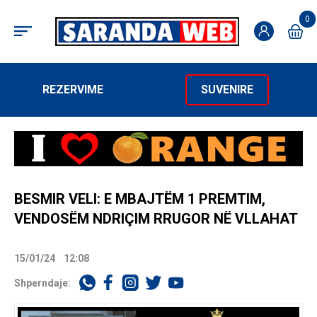
0
REZERVIME
SUVENIRE
BESMIR VELI: E MBAJTËM 1 PREMTIM,
VENDOSËM NDRIÇIM RRUGOR NË VLLAHAT
15/01/24
12:08
Shperndaje: