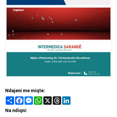
Ndajeni me miqte:
Share
Facebook
Messenger
WhatsApp
X
Threads
LinkedIn
Na ndiqni: