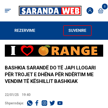
0
REZERVIME
SUVENIRE
BASHKIA SARANDË DO TË JAPI LLOGARI
PËR TROJET E DHËNA PËR NDËRTIM ME
VENDIM TË KËSHILLIT BASHKIAK
22/01/25
19:40
Shperndaje: