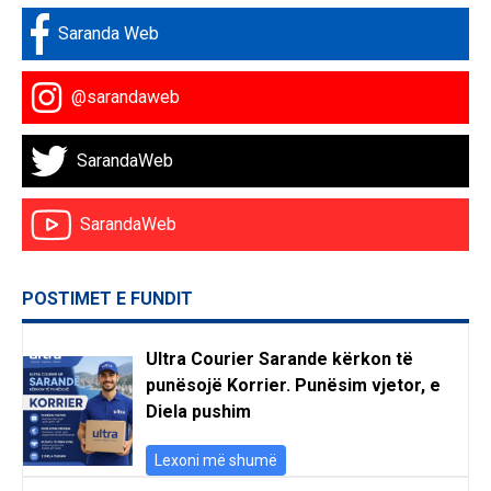
Saranda Web
@sarandaweb
SarandaWeb
SarandaWeb
POSTIMET E FUNDIT
Ultra Courier Sarande kërkon të
punësojë Korrier. Punësim vjetor, e
Diela pushim
Lexoni më shumë