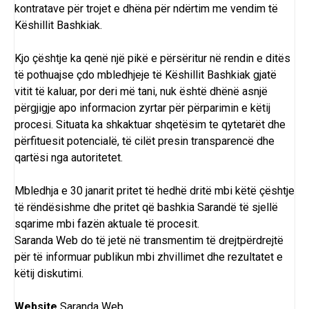
kontratave për trojet e dhëna për ndërtim me vendim të
Këshillit Bashkiak.
Kjo çështje ka qenë një pikë e përsëritur në rendin e ditës
të pothuajse çdo mbledhjeje të Këshillit Bashkiak gjatë
vitit të kaluar, por deri më tani, nuk është dhënë asnjë
përgjigje apo informacion zyrtar për përparimin e këtij
procesi. Situata ka shkaktuar shqetësim te qytetarët dhe
përfituesit potencialë, të cilët presin transparencë dhe
qartësi nga autoritetet.
Mbledhja e 30 janarit pritet të hedhë dritë mbi këtë çështje
të rëndësishme dhe pritet që bashkia Sarandë të sjellë
sqarime mbi fazën aktuale të procesit.
Saranda Web do të jetë në transmentim të drejtpërdrejtë
për të informuar publikun mbi zhvillimet dhe rezultatet e
këtij diskutimi.
Website
Saranda Web