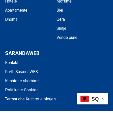
Hotele
Njoftime
Apartamente
Blej
Dhoma
Qera
Shitje
Vende pune
SARANDAWEB
Kontakt
Rreth SarandaWEB
Kushtet e shërbimit
Politikat e Cookies
SQ
Termat dhe Kushtet e blerjes