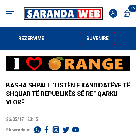
15
REZERVIME
SUVENIRE
BASHA SHPALL “LISTËN E KANDIDATËVE TË
SHQUAR TË REPUBLIKËS SË RE” QARKU
VLORË
26/05/17
23:15
Shperndaje: