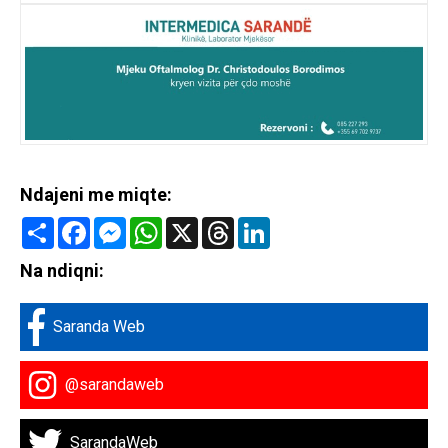
Ndajeni me miqte:
Share
Facebook
Messenger
WhatsApp
X
Threads
LinkedIn
Na ndiqni:
Saranda Web
@sarandaweb
SarandaWeb