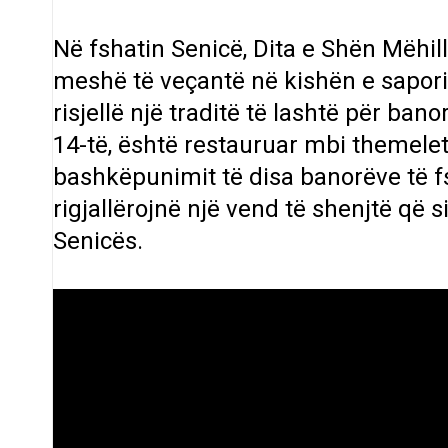
Në fshatin Senicë, Dita e Shën Mëhil
meshë të veçantë në kishën e sapori
risjellë një traditë të lashtë për bano
14-të, është restauruar mbi themelet
bashkëpunimit të disa banorëve të fsha
rigjallërojnë një vend të shenjtë që 
Senicës.