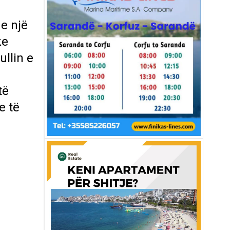
e një
ke
ullin e
të
e të