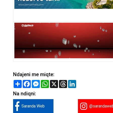
Ndajeni me miqte:
Share
Facebook
Messenger
WhatsApp
X
Threads
LinkedIn
Na ndiqni:
Saranda Web
@sarandawe