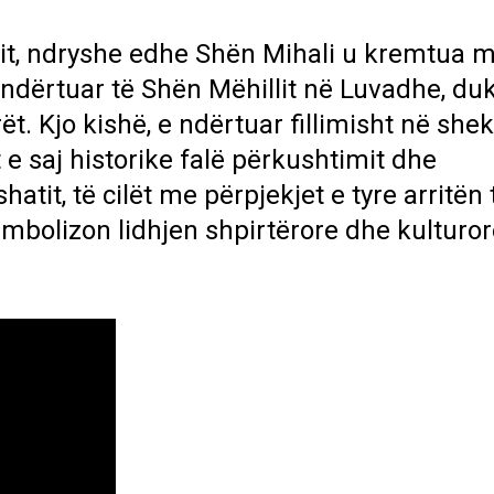
lit, ndryshe edhe Shën Mihali u kremtua m
ndërtuar të Shën Mëhillit në Luvadhe, du
rët. Kjo kishë, e ndërtuar fillimisht në shek
 e saj historike falë përkushtimit dhe
tit, të cilët me përpjekjet e tyre arritën 
simbolizon lidhjen shpirtërore dhe kulturor