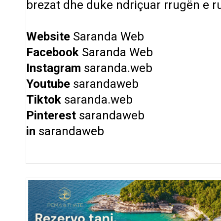
brezat dhe duke ndriçuar rrugën e ruaj
Website
Saranda Web
Facebook
Saranda Web
Instagram
saranda.web
Youtube
sarandaweb
Tiktok
saranda.web
Pinterest
sarandaweb
in
sarandaweb