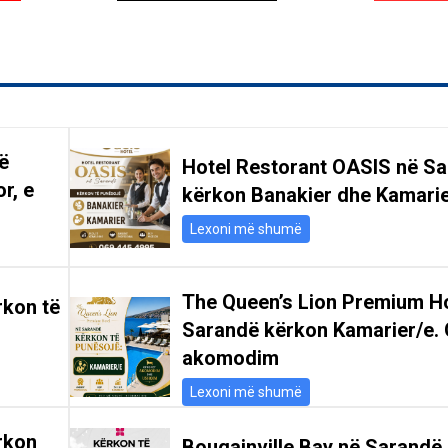
ë
Hotel Restorant OASIS në S
r, e
kërkon Banakier dhe Kamari
Lexoni më shumë
The Queen’s Lion Premium Ho
rkon të
Sarandë kërkon Kamarier/e. 
akomodim
Lexoni më shumë
rkon
Bougainville Bay në Sarandë