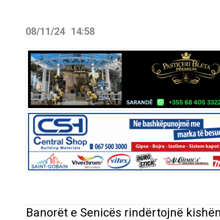
08/11/24
14:58
Banorët e Senicës rindërtojnë kishën 