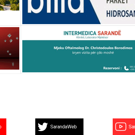
b
SarandaWeb
Sa