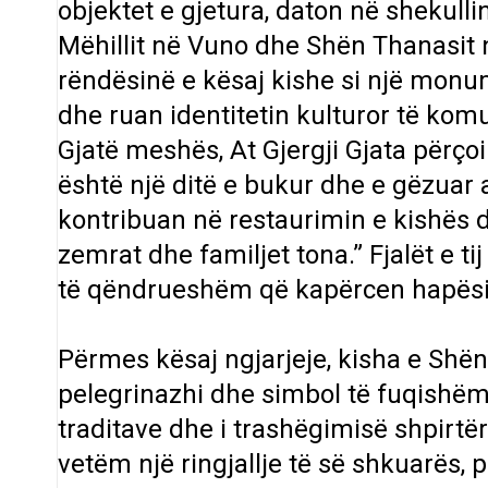
objektet e gjetura, daton në shekull
Mëhillit në Vuno dhe Shën Thanasit në
rëndësinë e kësaj kishe si një monum
dhe ruan identitetin kulturor të komu
Gjatë meshës, At Gjergji Gjata përçoi
është një ditë e bukur dhe e gëzuar 
kontribuan në restaurimin e kishës 
zemrat dhe familjet tona.” Fjalët e t
të qëndrueshëm që kapërcen hapësirë
Përmes kësaj ngjarjeje, kisha e Shën
pelegrinazhi dhe simbol të fuqishëm 
traditave dhe i trashëgimisë shpirtër
vetëm një ringjallje të së shkuarës,