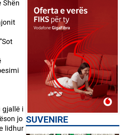
 e Shën
jonit
“Sot
ë
besimi
gjallë i
SUVENIRE
qëson jo
e lidhur