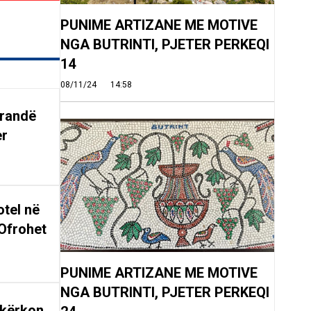
PUNIME ARTIZANE ME MOTIVE
NGA BUTRINTI, PJETER PERKEQI
14
08/11/24
14:58
arandë
er
tel në
Ofrohet
PUNIME ARTIZANE ME MOTIVE
NGA BUTRINTI, PJETER PERKEQI
 kërkon