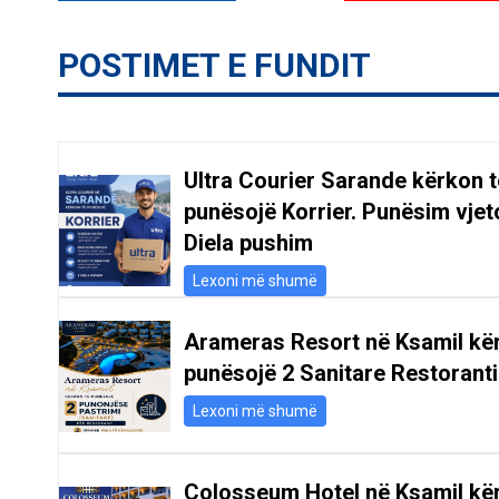
POSTIMET E FUNDIT
Ultra Courier Sarande kërkon t
punësojë Korrier. Punësim vjeto
Diela pushim
Lexoni më shumë
Arameras Resort në Ksamil kë
punësojë 2 Sanitare Restoranti
Lexoni më shumë
Colosseum Hotel në Ksamil kë