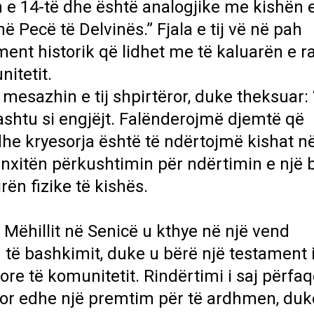
in e 14-të dhe është analogjike me kishën
 Pecë të Delvinës.” Fjala e tij vë në pah
ent historik që lidhet me të kaluarën e ra
nitetit.
 mesazhin e tij shpirtëror, duke theksuar: 
ashtu si engjëjt. Falënderojmë djemtë që
dhe kryesorja është të ndërtojmë kishat n
ij nxitën përkushtimin për ndërtimin e një 
n fizike të kishës.
 Mëhillit në Senicë u kthye në një vend
të bashkimit, duke u bërë një testament i 
ore të komunitetit. Rindërtimi i saj përfa
 por edhe një premtim për të ardhmen, duk