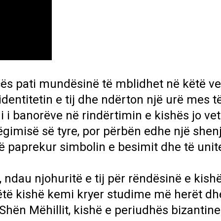
cës pati mundësinë të mblidhet në këtë ve
dentitetin e tij dhe ndërton një urë mes t
i banorëve në rindërtimin e kishës jo ve
ëgimisë së tyre, por përbën edhe një shenj
të paprekur simbolin e besimit dhe të unite
, ndau njohuritë e tij për rëndësinë e kish
këtë kishë kemi kryer studime më herët d
 Shën Mëhillit, kishë e periudhës bizantin