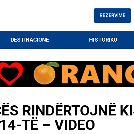
REZERVIME
DESTINACIONE
HISTORIKU
CËS RINDËRTOJNË K
14-TË – VIDEO