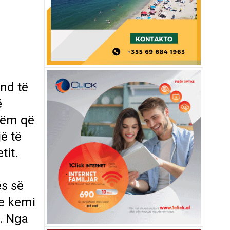
nd të
ë
tëm që
ë të
tit.
ës së
he kemi
e. Nga