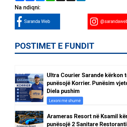
Na ndiqni:
Saranda Web
@sarandawe
POSTIMET E FUNDIT
Ultra Courier Sarande kërkon t
punësojë Korrier. Punësim vjeto
Diela pushim
Lexoni më shumë
Arameras Resort në Ksamil kë
punësojë 2 Sanitare Restoranti