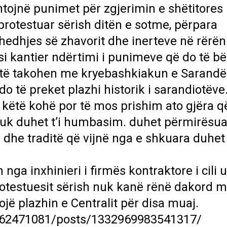
htojnë punimet për zgjerimin e shëtitores
protestuar sërish ditën e sotme, përpara
hedhjes së zhavorit dhe inerteve në rërën
si kantier ndërtimi i punimeve që do të b
r të takohen me kryebashkiakun e Sarandë
o të preket plazhi historik i sarandiotëve
 këtë kohë por të mos prishim ato gjëra që
nuk duhet t’i humbasim. duhet përmirësua
dhe traditë që vijnë nga e shkuara duhet
nga inxhinieri i firmës kontraktore i cili 
Protestuesit sërish nuk kanë rënë dakord 
izojë plazhin e Centralit për disa muaj.
462471081/posts/1332969983541317/