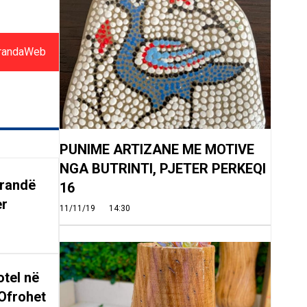
randaWeb
PUNIME ARTIZANE ME MOTIVE
NGA BUTRINTI, PJETER PERKEQI
arandë
16
er
11/11/19
14:30
tel në
Ofrohet