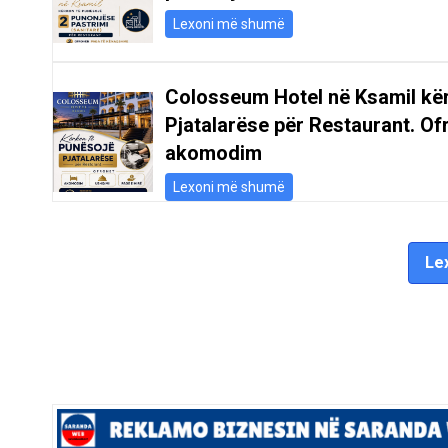
Lexoni më shumë
Colosseum Hotel në Ksamil kë
Pjatalarëse për Restaurant. Of
akomodim
Lexoni më shumë
Lex