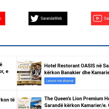
b
SarandaWeb
Sa
ë
Hotel Restorant OASIS në S
r, e
kërkon Banakier dhe Kamari
Lexoni më shumë
The Queen’s Lion Premium Ho
rkon të
Sarandë kërkon Kamarier/e. 