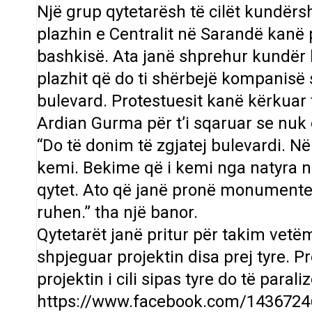
Një grup qytetarësh të cilët kundërs
plazhin e Centralit në Sarandë kanë 
bashkisë. Ata janë shprehur kundër 
plazhit që do ti shërbejë kompanisë 
bulevard. Protestuesit kanë kërkua
Ardian Gurma për t’i sqaruar se nuk d
“Do të donim të zgjatej bulevardi. Në
kemi. Bekime që i kemi nga natyra 
qytet. Ato që janë pronë monumente 
ruhen.” tha një banor.
Qytetarët janë pritur për takim vetëm 
shpjeguar projektin disa prej tyre. 
projektin i cili sipas tyre do të paral
https://www.facebook.com/143672