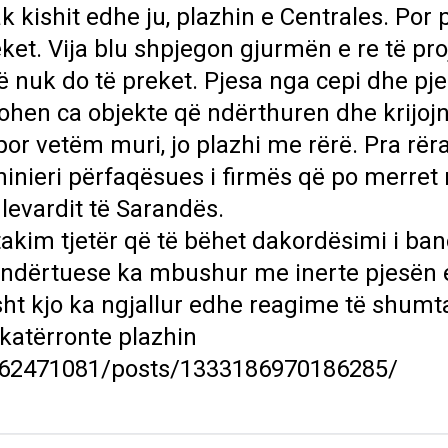
kishit edhe ju, plazhin e Centrales. Por 
ket. Vija blu shpjegon gjurmën e re të proj
ë nuk do të preket. Pjesa nga cepi dhe pj
tohen ca objekte që ndërthuren dhe krijoj
por vetëm muri, jo plazhi me rërë. Pra rër
xhinieri përfaqësues i firmës që po merret
ulevardit të Sarandës.
takim tjetër që të bëhet dakordësimi i ba
ma ndërtuese ka mbushur me inerte pjesën 
isht kjo ka ngjallur edhe reagime të shumt
hkatërronte plazhin
462471081/posts/1333186970186285/