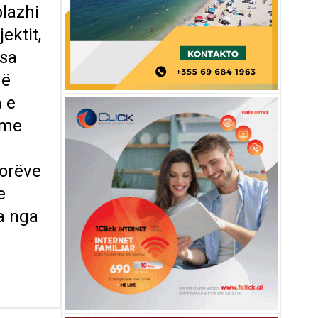
plazhi
ektit,
esa
në
a e
 me
norëve
e
a nga