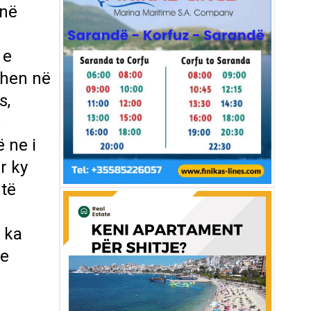
 në
 e
ëhen në
s,
.
 ne i
r ky
 të
u ka
me