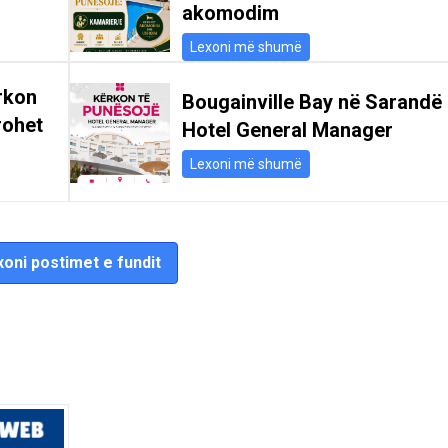
akomodim
Lexoni më shumë
rkon
Bougainville Bay në Sarandë
rohet
Hotel General Manager
Lexoni më shumë
oni postimet e fundit