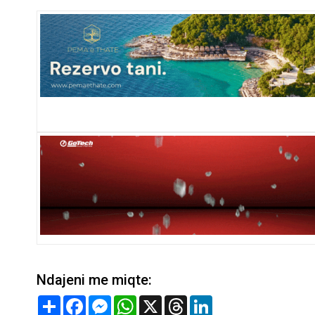
Ndajeni me miqte:
Share
Facebook
Messenger
WhatsApp
X
Threads
LinkedIn