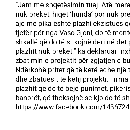
“Jam me shqetësimin tuaj. Atë merak 
nuk preket, hiqet ‘hunda’ por nuk pre
ajo me pika është plazhi ekzistues q
tjetër për nga Vaso Gjoni, do të mon
shkallë që do të shkojnë deri në det 
plazhit nuk preket.” ka deklaruar in
zbatimin e projektit për zgjatjen e b
Ndërkohë pritet që të ketë edhe një 
dhe zbatuesit të këtij projekti. Fir
plazhit që do të bëjë punimet, pikër
banorët, që theksojnë se kjo do të s
https://www.facebook.com/143672