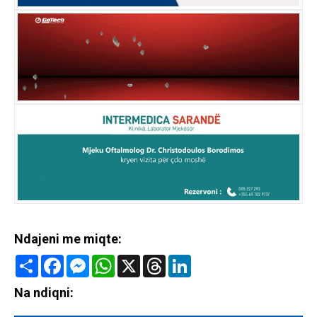
Ndajeni me miqte:
Share
Facebook
Messenger
WhatsApp
X
Threads
LinkedIn
Na ndiqni: