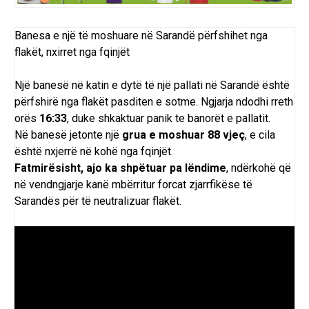
Banesa e një të moshuare në Sarandë përfshihet nga
flakët, nxirret nga fqinjët
Një banesë në katin e dytë të një pallati në Sarandë është
përfshirë nga flakët pasditen e sotme. Ngjarja ndodhi rreth
orës
16:33
, duke shkaktuar panik te banorët e pallatit.
Në banesë jetonte një
grua e moshuar 88 vjeç
, e cila
është nxjerrë në kohë nga fqinjët.
Fatmirësisht, ajo ka shpëtuar pa lëndime
, ndërkohë që
në vendngjarje kanë mbërritur forcat zjarrfikëse të
Sarandës për të neutralizuar flakët.