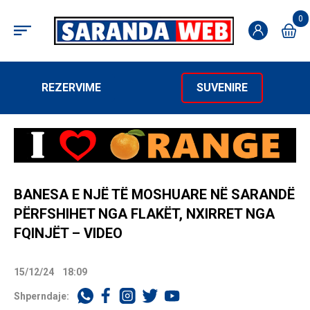
0
REZERVIME
SUVENIRE
BANESA E NJË TË MOSHUARE NË SARANDË
PËRFSHIHET NGA FLAKËT, NXIRRET NGA
FQINJËT – VIDEO
15/12/24
18:09
Shperndaje: