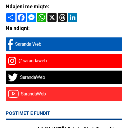
Ndajeni me miqte:
Share
Facebook
Messenger
WhatsApp
X
Threads
LinkedIn
Na ndiqni:
Saranda Web
@sarandaweb
SarandaWeb
SarandaWeb
POSTIMET E FUNDIT