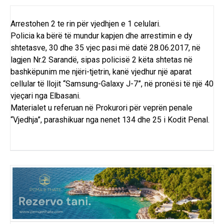
Arrestohen 2 te rin për vjedhjen e 1 celulari.
Policia ka bërë të mundur kapjen dhe arrestimin e dy
shtetasve, 30 dhe 35 vjec pasi më datë 28.06.2017, në
lagjen Nr.2 Sarandë, sipas policisë 2 këta shtetas në
bashkëpunim me njëri-tjetrin, kanë vjedhur një aparat
cellular të llojit “Samsung-Galaxy J-7”, në pronësi të një 40
vjeçari nga Elbasani.
Materialet u referuan në Prokurori për veprën penale
“Vjedhja”, parashikuar nga nenet 134 dhe 25 i Kodit Penal.