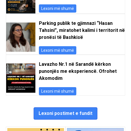
Lexoni më shumë
Parking publik te gjimnazi “Hasan
Tahsini”, miratohet kalimi i territorit në
pronësi të Bashkisë
Lexoni më shumë
Lavazho Nr.1 në Sarandë kërkon
punonjës me eksperiencë. Ofrohet
Akomodim
Lexoni më shumë
Lexoni postimet e fundit