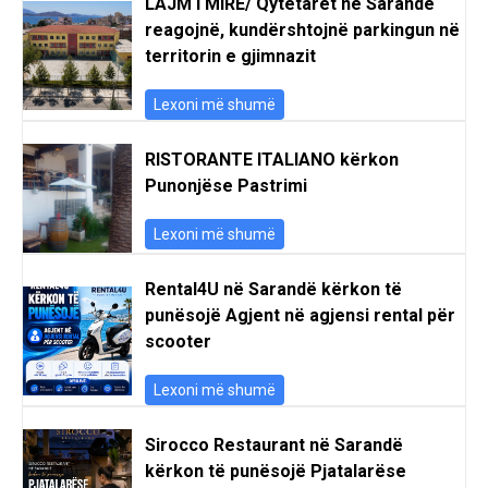
LAJM I MIRË/ Qytetarët në Sarandë
reagojnë, kundërshtojnë parkingun në
territorin e gjimnazit
Lexoni më shumë
RISTORANTE ITALIANO kërkon
Punonjëse Pastrimi
Lexoni më shumë
Rental4U në Sarandë kërkon të
punësojë Agjent në agjensi rental për
scooter
Lexoni më shumë
Sirocco Restaurant në Sarandë
kërkon të punësojë Pjatalarëse