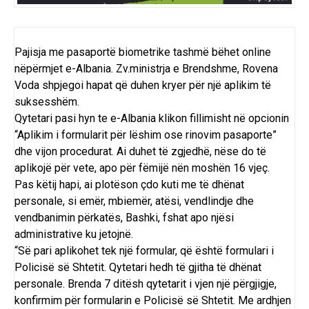
Pajisja me pasaportë biometrike tashmë bëhet online
nëpërmjet e-Albania. Zv.ministrja e Brendshme, Rovena
Voda shpjegoi hapat që duhen kryer për një aplikim të
suksesshëm.
Qytetari pasi hyn te e-Albania klikon fillimisht në opcionin
“Aplikim i formularit për lëshim ose rinovim pasaporte”
dhe vijon procedurat. Ai duhet të zgjedhë, nëse do të
aplikojë për vete, apo për fëmijë nën moshën 16 vjeç.
Pas këtij hapi, ai plotëson çdo kuti me të dhënat
personale, si emër, mbiemër, atësi, vendlindje dhe
vendbanimin përkatës, Bashki, fshat apo njësi
administrative ku jetojnë.
“Së pari aplikohet tek një formular, që është formulari i
Policisë së Shtetit. Qytetari hedh të gjitha të dhënat
personale. Brenda 7 ditësh qytetarit i vjen një përgjigje,
konfirmim për formularin e Policisë së Shtetit. Me ardhjen