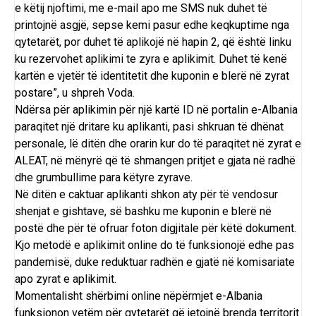
e këtij njoftimi, me e-mail apo me SMS nuk duhet të
printojnë asgjë, sepse kemi pasur edhe keqkuptime nga
qytetarët, por duhet të aplikojë në hapin 2, që është linku
ku rezervohet aplikimi te zyra e aplikimit. Duhet të kenë
kartën e vjetër të identitetit dhe kuponin e blerë në zyrat
postare”, u shpreh Voda.
Ndërsa për aplikimin për një kartë ID në portalin e-Albania
paraqitet një dritare ku aplikanti, pasi shkruan të dhënat
personale, lë ditën dhe orarin kur do të paraqitet në zyrat e
ALEAT, në mënyrë që të shmangen pritjet e gjata në radhë
dhe grumbullime para këtyre zyrave.
Në ditën e caktuar aplikanti shkon aty për të vendosur
shenjat e gishtave, së bashku me kuponin e blerë në
postë dhe për të ofruar foton digjitale për këtë dokument.
Kjo metodë e aplikimit online do të funksionojë edhe pas
pandemisë, duke reduktuar radhën e gjatë në komisariate
apo zyrat e aplikimit.
Momentalisht shërbimi online nëpërmjet e-Albania
funksionon vetëm për qytetarët që jetojnë brenda territorit