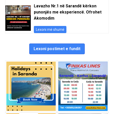
Lavazho Nr.1 në Sarandë kërkon
punonjës me eksperiencë. Ofrohet
Akomodim
Lexoni më shumë
Lexoni postimet e fundit