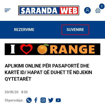
0
REZERVIME
SUVENIRE
APLIKIMI ONLINE PËR PASAPORTË DHE
KARTË ID/ HAPAT QË DUHET TË NDJEKIN
QYTETARËT
30/05/20
8:03
Shperndaje: