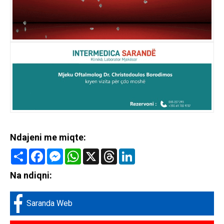
Ndajeni me miqte:
Share
Facebook
Messenger
WhatsApp
X
Threads
LinkedIn
Na ndiqni:
Saranda Web