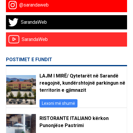
@sarandaweb
SarandaWeb
SarandaWeb
POSTIMET E FUNDIT
LAJM I MIRË/ Qytetarët në Sarandë
reagojnë, kundërshtojnë parkingun në
territorin e gjimnazit
Lexoni më shumë
RISTORANTE ITALIANO kërkon
Punonjëse Pastrimi