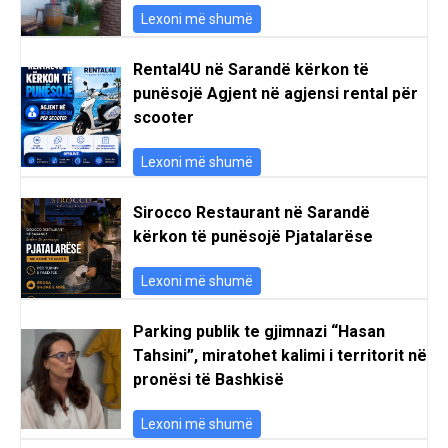
Lexoni më shumë
Rental4U në Sarandë kërkon të
punësojë Agjent në agjensi rental për
scooter
Lexoni më shumë
Sirocco Restaurant në Sarandë
kërkon të punësojë Pjatalarëse
Lexoni më shumë
Parking publik te gjimnazi “Hasan
Tahsini”, miratohet kalimi i territorit në
pronësi të Bashkisë
Lexoni më shumë