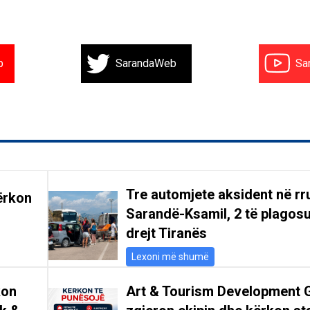
b
SarandaWeb
Sa
Tre automjete aksident në r
ërkon
Sarandë-Ksamil, 2 të plagosu
drejt Tiranës
Lexoni më shumë
kon
Art & Tourism Development 