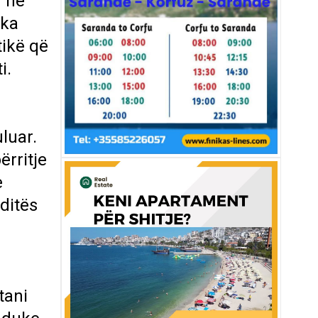
h në
 ka
tikë që
i.
luar.
ërritje
e
ditës
tani