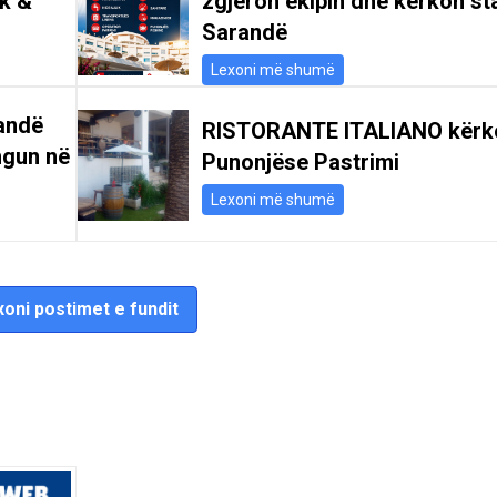
ik &
zgjeron ekipin dhe kërkon st
Sarandë
Lexoni më shumë
andë
RISTORANTE ITALIANO kërk
ngun në
Punonjëse Pastrimi
Lexoni më shumë
oni postimet e fundit