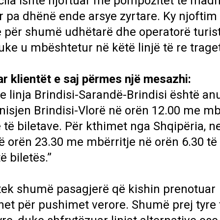
e cila ishte njoftuar me pompozitet të mad
ar pa dhënë ende arsye zyrtare. Ky njoftim
 për shumë udhëtarë dhe operatorë turis
uke u mbështetur në këtë linjë të re traget
r klientët e saj përmes një mesazhi:
 linja Brindisi-Sarandë-Brindisi është anu
isjen Brindisi-Vlorë në orën 12.00 me mb
 të biletave. Për kthimet nga Shqipëria, n
ë orën 23.30 me mbërritje në orën 6.30 të 
 biletës.”
tek shumë pasagjerë që kishin prenotuar
net për pushimet verore. Shumë prej tyre 