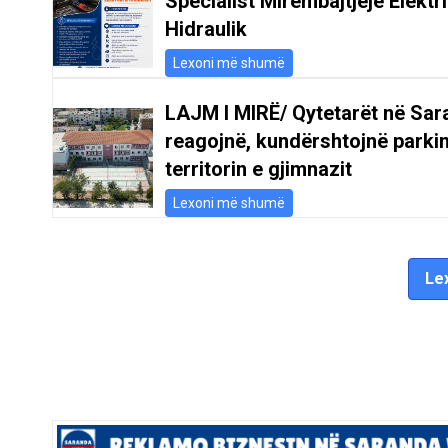
Specialist Mirëmbajtjeje Elektr
Hidraulik
Lexoni më shumë
LAJM I MIRË/ Qytetarët në Sar
reagojnë, kundërshtojnë parki
territorin e gjimnazit
Lexoni më shumë
Lex