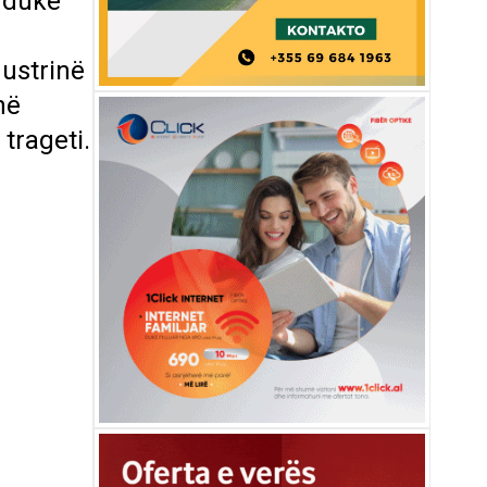
e duke
dustrinë
në
 trageti.