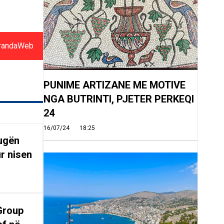
randaWeb
PUNIME ARTIZANE ME MOTIVE
NGA BUTRINTI, PJETER PERKEQI
24
16/07/24
18:25
rugën
r nisen
Group