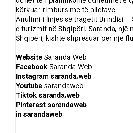
duhet të riplanifikojnë udhëtimet e t
kërkuar rimbursime të biletave.
Anulimi i linjës së tragetit Brindisi
e turizmit në Shqipëri. Saranda, një 
Shqipëri, kishte shpresuar për një fluk
Website
Saranda Web
Facebook
Saranda Web
Instagram
saranda.web
Youtube
sarandaweb
Tiktok
saranda.web
Pinterest
sarandaweb
in
sarandaweb