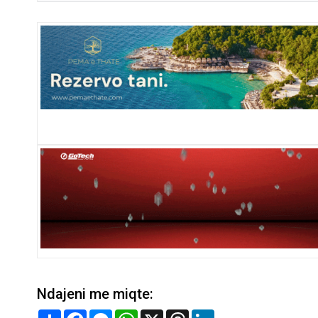
Ndajeni me miqte:
Share
Facebook
Messenger
WhatsApp
X
Threads
LinkedIn