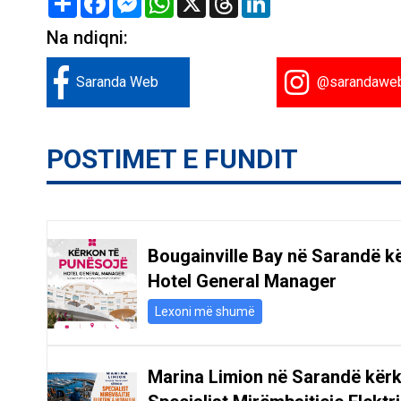
Na ndiqni:
Saranda Web
@sarandawe
POSTIMET E FUNDIT
Bougainville Bay në Sarandë k
Hotel General Manager
Lexoni më shumë
Marina Limion në Sarandë kër