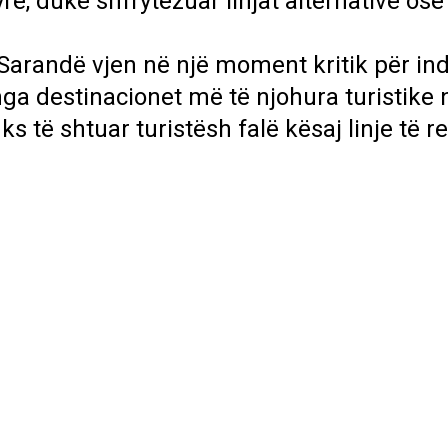
yre, duke shfrytëzuar linjat alternative os
 – Sarandë vjen në një moment kritik për in
nga destinacionet më të njohura turistike 
s të shtuar turistësh falë kësaj linje të re