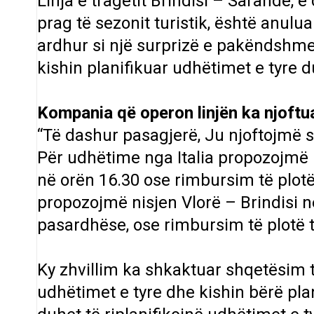
Linja e tragetit Brindisi – Sarandë, 
prag të sezonit turistik, është anulu
ardhur si një surprizë e pakëndshme
kishin planifikuar udhëtimet e tyre d
Kompania që operon linjën ka njoftua
“Të dashur pasagjerë, Ju njoftojmë se
Për udhëtime nga Italia propozojmë n
në orën 16.30 ose rimbursim të plotë
propozojmë nisjen Vlorë – Brindisi n
pasardhëse, ose rimbursim të plotë të
Ky zhvillim ka shkaktuar shqetësim 
udhëtimet e tyre dhe kishin bërë pla