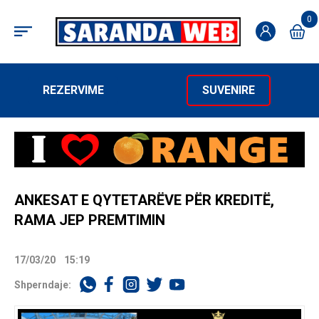
0
REZERVIME
SUVENIRE
ANKESAT E QYTETARËVE PËR KREDITË,
RAMA JEP PREMTIMIN
17/03/20
15:19
Shperndaje: