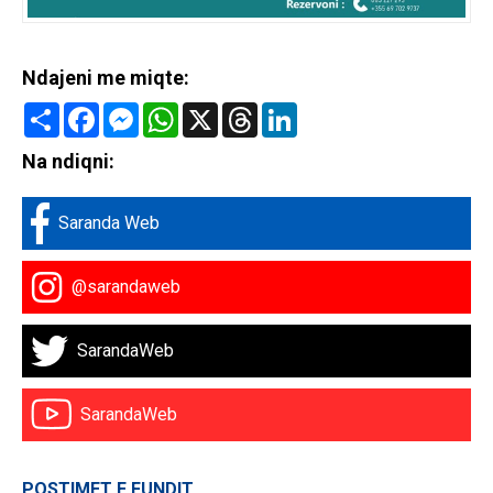
Ndajeni me miqte:
Share
Facebook
Messenger
WhatsApp
X
Threads
LinkedIn
Na ndiqni:
Saranda Web
@sarandaweb
SarandaWeb
SarandaWeb
POSTIMET E FUNDIT