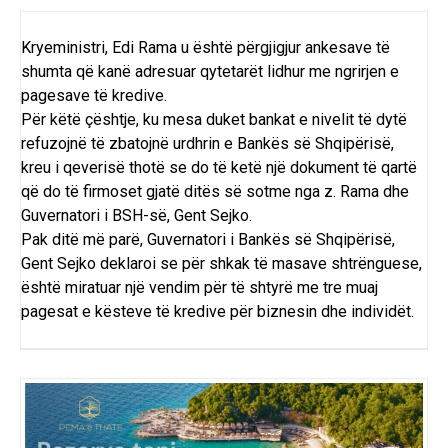
Kryeministri, Edi Rama u është përgjigjur ankesave të
shumta që kanë adresuar qytetarët lidhur me ngrirjen e
pagesave të kredive.
Për këtë çështje, ku mesa duket bankat e nivelit të dytë
refuzojnë të zbatojnë urdhrin e Bankës së Shqipërisë,
kreu i qeverisë thotë se do të ketë një dokument të qartë
që do të firmoset gjatë ditës së sotme nga z. Rama dhe
Guvernatori i BSH-së, Gent Sejko.
Pak ditë më parë, Guvernatori i Bankës së Shqipërisë,
Gent Sejko deklaroi se për shkak të masave shtrënguese,
është miratuar një vendim për të shtyrë me tre muaj
pagesat e kësteve të kredive për biznesin dhe individët.