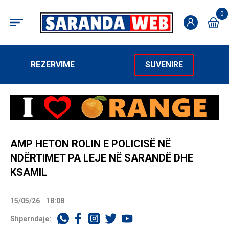
0
REZERVIME
SUVENIRE
AMP HETON ROLIN E POLICISË NË
NDËRTIMET PA LEJE NË SARANDË DHE
KSAMIL
15/05/26
18:08
Shperndaje: