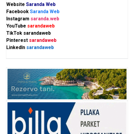
Website
Saranda Web
Facebook
Saranda Web
Instagram
saranda.web
YouTube
sarandaweb
TikTok
sarandaweb
Pinterest
sarandaweb
LinkedIn
sarandaweb