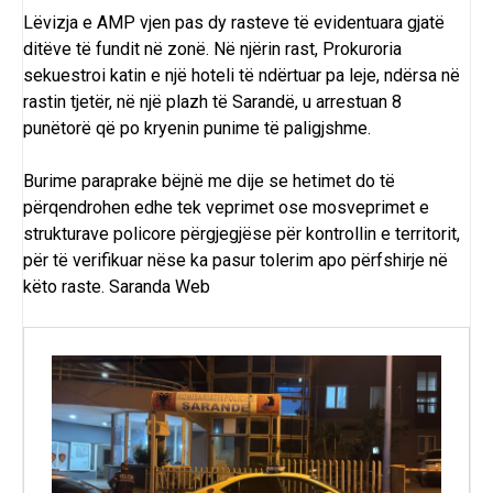
Lëvizja e AMP vjen pas dy rasteve të evidentuara gjatë
ditëve të fundit në zonë. Në njërin rast,
Prokuroria
sekuestroi katin e një hoteli të ndërtuar pa leje, ndërsa në
rastin tjetër, në një plazh të Sarandë, u arrestuan 8
punëtorë që po kryenin punime të paligjshme.
Burime paraprake bëjnë me dije se hetimet do të
përqendrohen edhe tek veprimet ose mosveprimet e
strukturave policore përgjegjëse për kontrollin e territorit,
për të verifikuar nëse ka pasur tolerim apo përfshirje në
këto raste.
Saranda Web