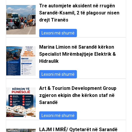
Tre automjete aksident në rrugën
Sarandë-Ksamil, 2 të plagosur nisen
drejt Tiranës
Lexoni më shumë
Marina Limion në Sarandë kërkon
Specialist Mirëmbajtjeje Elektrik &
Hidraulik
Lexoni më shumë
Art & Tourism Development Group
zgjeron ekipin dhe kërkon staf në
Sarandë
Lexoni më shumë
LAJM I MIRË/ Qytetarët në Sarandë