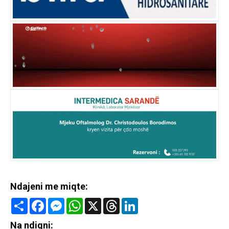
Ndajeni me miqte:
Share
Facebook
Messenger
WhatsApp
X
Threads
LinkedIn
Na ndiqni: