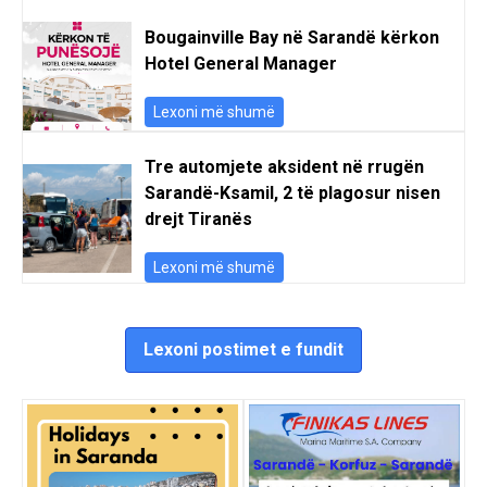
Bougainville Bay në Sarandë kërkon
Hotel General Manager
Lexoni më shumë
Tre automjete aksident në rrugën
Sarandë-Ksamil, 2 të plagosur nisen
drejt Tiranës
Lexoni më shumë
Lexoni postimet e fundit