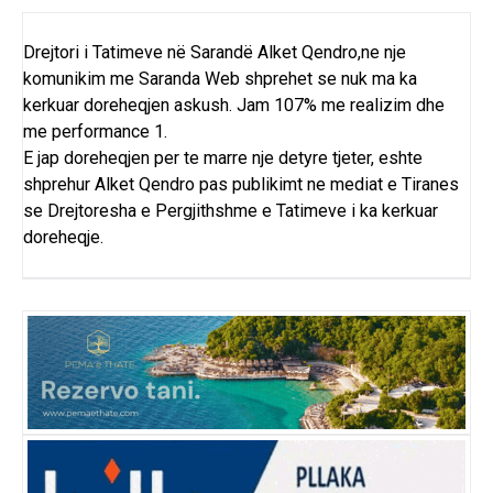
Drejtori i Tatimeve në Sarandë Alket Qendro,ne nje
komunikim me Saranda Web shprehet se nuk ma ka
kerkuar doreheqjen askush. Jam 107% me realizim dhe
me performance 1.
E jap doreheqjen per te marre nje detyre tjeter, eshte
shprehur Alket Qendro pas publikimt ne mediat e Tiranes
se Drejtoresha e Pergjithshme e Tatimeve i ka kerkuar
doreheqje.