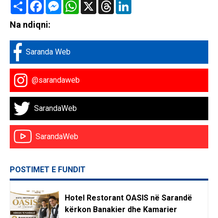
Share
Facebook
Messenger
WhatsApp
X
Threads
LinkedIn
Na ndiqni:
Saranda Web
@sarandaweb
SarandaWeb
SarandaWeb
POSTIMET E FUNDIT
Hotel Restorant OASIS në Sarandë
kërkon Banakier dhe Kamarier