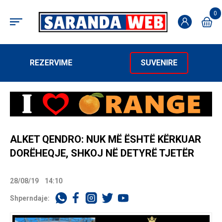
0
REZERVIME
SUVENIRE
ALKET QENDRO: NUK MË ËSHTË KËRKUAR
DORËHEQJE, SHKOJ NË DETYRË TJETËR
28/08/19
14:10
Shperndaje: