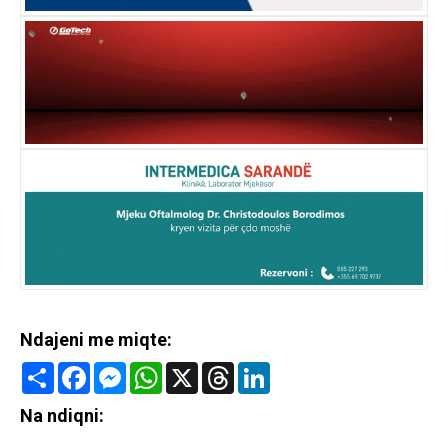
Ndajeni me miqte:
Share
Facebook
Messenger
WhatsApp
X
Threads
LinkedIn
Na ndiqni: