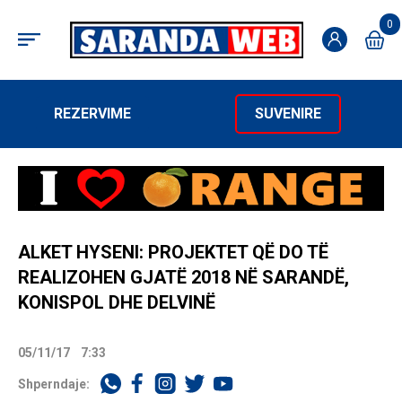
0
REZERVIME
SUVENIRE
ALKET HYSENI: PROJEKTET QË DO TË
REALIZOHEN GJATË 2018 NË SARANDË,
KONISPOL DHE DELVINË
05/11/17
7:33
Shperndaje: