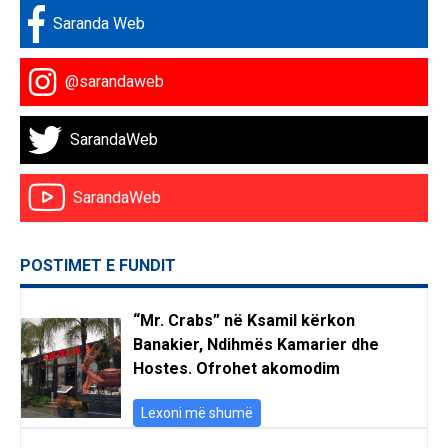
Saranda Web
@sarandaweb
SarandaWeb
SarandaWeb
POSTIMET E FUNDIT
“Mr. Crabs” në Ksamil kërkon
Banakier, Ndihmës Kamarier dhe
Hostes. Ofrohet akomodim
Lexoni më shumë