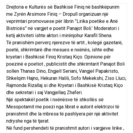
Drejtoria e Kulturës së Bashkisë Finiq në bashkëpunim
me Zyrën Arsimore Finiq – Dropull organizuan një
veprimtari promovuese për librin ”Lirika poetike e Anë
Bistricës” në vargjet e poetit Panajot Boli.’ Moderatori i
ketij aktiviteti ishte aktori i mirënjohur Karafil Shena.
Të pranishëm perverç njerezve të artit , kolegë gazetarë,
poetë, shkrimtarë dhe mesues e nxënës, ishte edhe
kryetari i Bashkisë Finiq Kristaq Kiço. Opinione për
poezinë e poetiot , publicistit dhe shkrimtarit Panajot Boli
sollen Thanas Dino, Engjell Seriani, Vangjel Papakristo,
Shkelqim Hajno, Hekuran Halili, Sofo Mekekshi, Ziso Lluci,
Rajmonda Rizallaj si dhe Kryetari i Bashkisë Kristaq Kiço
dhe sekretari i saj Vangjellaq Zhaferi.
Një spektakël poetik i nxënësve të shkollës së
Mesopotamit me poezi nga librat e autorit elektrizoi të
pranishmit dhe la mbresa të pashlyera për një aktivitet
ndryshe nga të tjerat.
Në fund pershendeti të pranishmit autori i vargjeve lirike ,