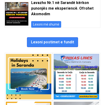
Lavazho Nr.1 në Sarandë kërkon
punonjës me eksperiencë. Ofrohet
Akomodim
Lexoni më shumë
Lexoni postimet e fundit