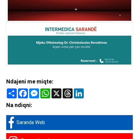
Ndajeni me miqte:
Share
Facebook
Messenger
WhatsApp
X
Threads
LinkedIn
Na ndiqni:
Saranda Web