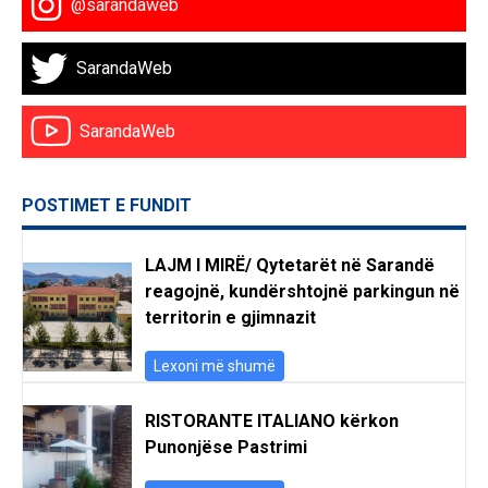
@sarandaweb
SarandaWeb
SarandaWeb
POSTIMET E FUNDIT
LAJM I MIRË/ Qytetarët në Sarandë
reagojnë, kundërshtojnë parkingun në
territorin e gjimnazit
Lexoni më shumë
RISTORANTE ITALIANO kërkon
Punonjëse Pastrimi