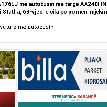
 AA176LJ me autobusin me targe AA240HN
i Statha, 63-vjec. e cila po po merr mjeki
t vetura me autobusin