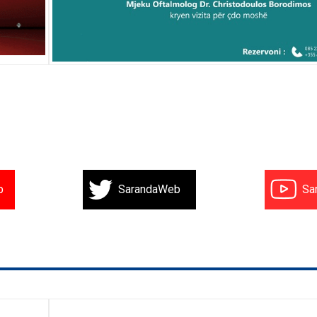
b
SarandaWeb
Sa