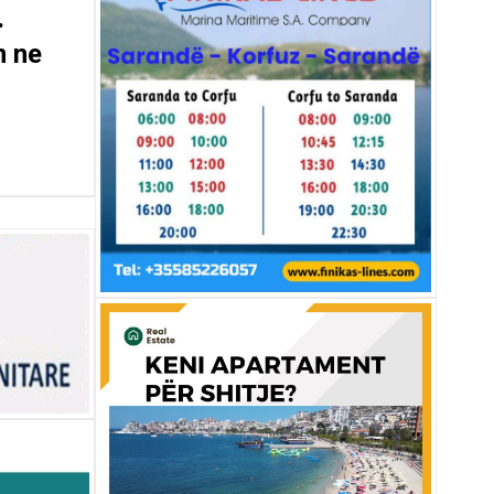
.
m ne