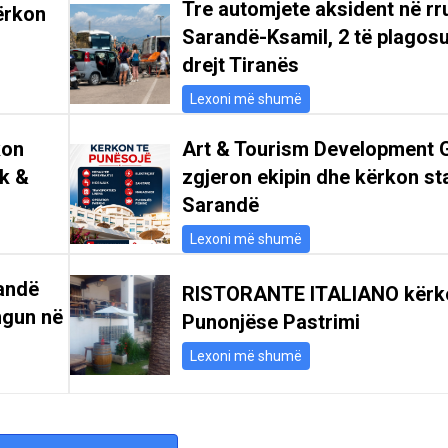
Tre automjete aksident në r
ërkon
Sarandë-Ksamil, 2 të plagosu
drejt Tiranës
Lexoni më shumë
kon
Art & Tourism Development 
ik &
zgjeron ekipin dhe kërkon st
Sarandë
Lexoni më shumë
andë
RISTORANTE ITALIANO kërk
ngun në
Punonjëse Pastrimi
Lexoni më shumë