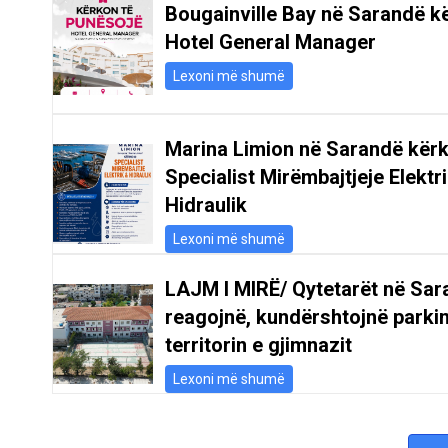
Bougainville Bay në Sarandë k
Hotel General Manager
Lexoni më shumë
Marina Limion në Sarandë kër
Specialist Mirëmbajtjeje Elektr
Hidraulik
Lexoni më shumë
LAJM I MIRË/ Qytetarët në Sar
reagojnë, kundërshtojnë parki
territorin e gjimnazit
Lexoni më shumë