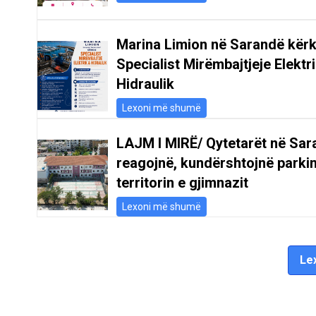
Marina Limion në Sarandë kër
Specialist Mirëmbajtjeje Elektr
Hidraulik
Lexoni më shumë
LAJM I MIRË/ Qytetarët në Sar
reagojnë, kundërshtojnë parki
territorin e gjimnazit
Lexoni më shumë
Lex