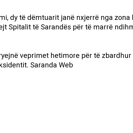
imi, dy të dëmtuarit janë nxjerrë nga zona
ejt
Spitalit të Sarandës
për të marrë ndih
ryejnë veprimet hetimore për të zbardhur
ksidentit.
Saranda Web