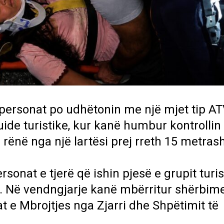
personat po udhëtonin me një mjet tip A
uide turistike, kur kanë humbur kontrollin
rënë nga një lartësi prej rreth 15 metrash
onat e tjerë që ishin pjesë e grupit turis
. Në vendngjarje kanë mbërritur shërbime
t e Mbrojtjes nga Zjarri dhe Shpëtimit të