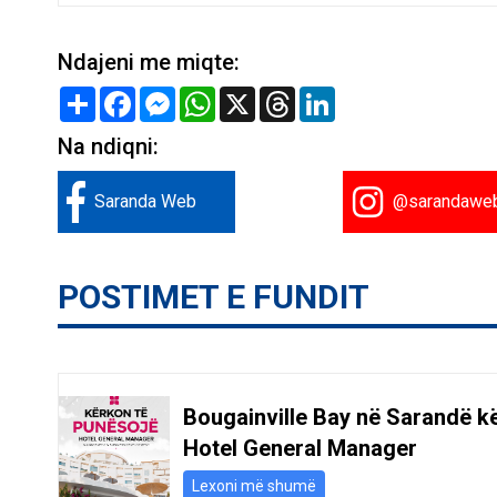
Ndajeni me miqte:
Share
Facebook
Messenger
WhatsApp
X
Threads
LinkedIn
Na ndiqni:
Saranda Web
@sarandawe
POSTIMET E FUNDIT
Bougainville Bay në Sarandë k
Hotel General Manager
Lexoni më shumë