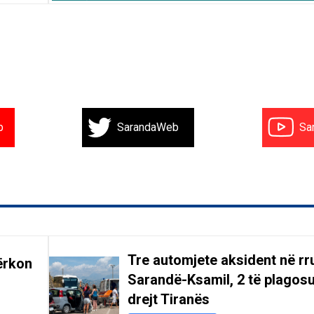
b
SarandaWeb
Sa
Tre automjete aksident në r
ërkon
Sarandë-Ksamil, 2 të plagosu
drejt Tiranës