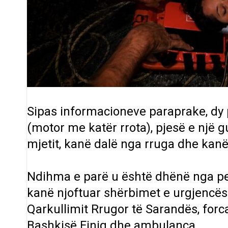
Sipas informacioneve paraprake, dy 
(motor me katër rrota), pjesë e një g
mjetit, kanë dalë nga rruga dhe kanë 
Ndihma e parë u është dhënë nga pers
kanë njoftuar shërbimet e urgjencës
Qarkullimit Rrugor të Sarandës, forca
Bashkisë Finiq
dhe ambulanca.