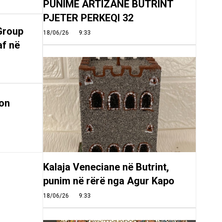
PUNIME ARTIZANE BUTRINT
PJETER PERKEQI 32
Group
18/06/26
9:33
af në
on
Kalaja Veneciane në Butrint,
punim në rërë nga Agur Kapo
18/06/26
9:33