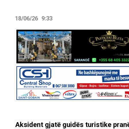
18/06/26
9:33
Aksident gjatë guidës turistike pran