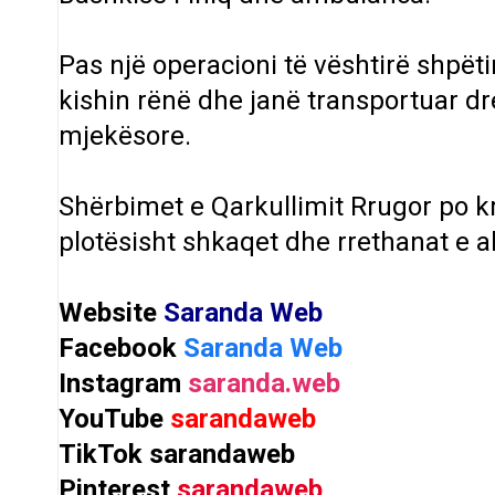
Pas një operacioni të vështirë shpët
kishin rënë dhe janë transportuar dr
mjekësore.
Shërbimet e Qarkullimit Rrugor po k
plotësisht shkaqet dhe rrethanat e a
Website
Saranda Web
Facebook
Saranda Web
Instagram
saranda.web
YouTube
sarandaweb
TikTok
sarandaweb
Pinterest
sarandaweb