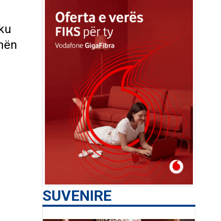
 ku
mën
SUVENIRE