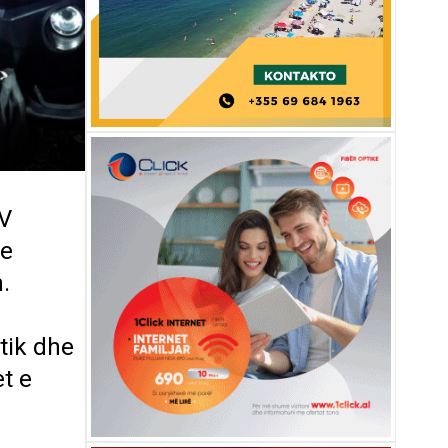
TV
 e
.
tik dhe
t e