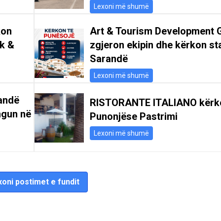
Lexoni më shumë
kon
Art & Tourism Development 
ik &
zgjeron ekipin dhe kërkon st
Sarandë
Lexoni më shumë
andë
RISTORANTE ITALIANO kërk
ngun në
Punonjëse Pastrimi
Lexoni më shumë
oni postimet e fundit