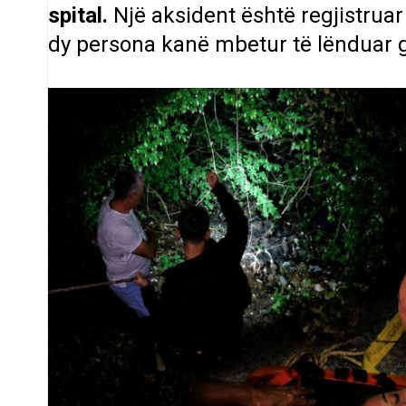
spital.
Një aksident është regjistruar
dy persona kanë mbetur të lënduar gja