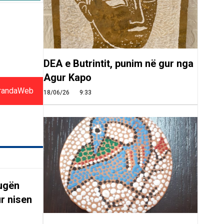
DEA e Butrintit, punim në gur nga
Agur Kapo
randaWeb
18/06/26
9:33
rugën
r nisen