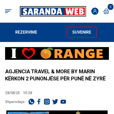
0
REZERVIME
SUVENIRE
AGJENCIA TRAVEL & MORE BY MARIN
KËRKON 2 PUNONJËSE PËR PUNË NË ZYRË
28/08/25
10:38
Shperndaje: