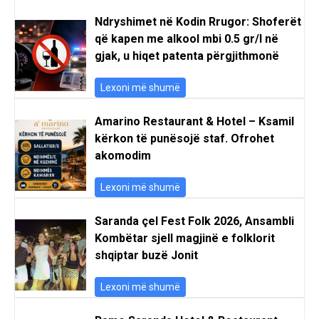
Ndryshimet në Kodin Rrugor: Shoferët
që kapen me alkool mbi 0.5 gr/l në
gjak, u hiqet patenta përgjithmonë
Lexoni më shumë
Amarino Restaurant & Hotel – Ksamil
kërkon të punësojë staf. Ofrohet
akomodim
Lexoni më shumë
Saranda çel Fest Folk 2026, Ansambli
Kombëtar sjell magjinë e folklorit
shqiptar buzë Jonit
Lexoni më shumë