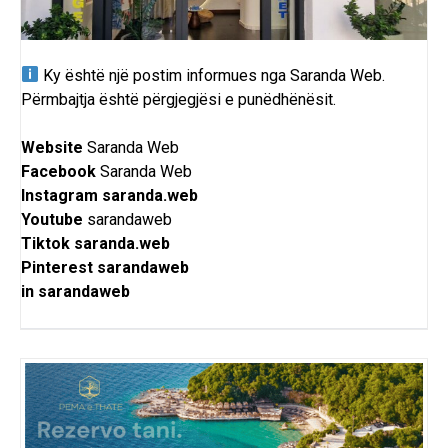
Ky është një postim informues nga Saranda Web.
Përmbajtja është përgjegjësi e punëdhënësit.
Website
Saranda Web
Facebook
Saranda Web
Instagram
saranda.web
Youtube
sarandaweb
Tiktok
saranda.web
Pinterest
sarandaweb
in
sarandaweb