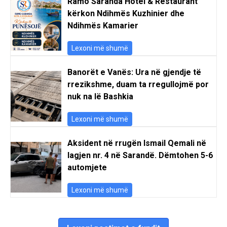
Ramo Saranda Hotel & Restaurant
kërkon Ndihmës Kuzhinier dhe
Ndihmës Kamarier
Lexoni më shumë
Banorët e Vanës: Ura në gjendje të
rrezikshme, duam ta rregullojmë por
nuk na lë Bashkia
Lexoni më shumë
Aksident në rrugën Ismail Qemali në
lagjen nr. 4 në Sarandë. Dëmtohen 5-6
automjete
Lexoni më shumë