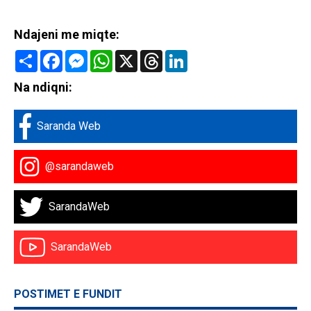
Ndajeni me miqte:
Share
Facebook
Messenger
WhatsApp
X
Threads
LinkedIn
Na ndiqni:
Saranda Web
@sarandaweb
SarandaWeb
SarandaWeb
POSTIMET E FUNDIT