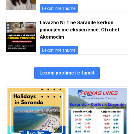
Lexoni më shumë
Lavazho Nr.1 në Sarandë kërkon
punonjës me eksperiencë. Ofrohet
Akomodim
Lexoni më shumë
Lexoni postimet e fundit