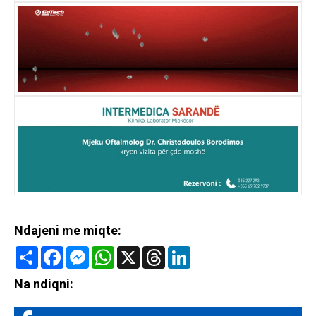
Ndajeni me miqte:
Share
Facebook
Messenger
WhatsApp
X
Threads
LinkedIn
Na ndiqni: