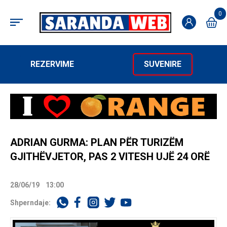
0
REZERVIME
SUVENIRE
ADRIAN GURMA: PLAN PËR TURIZËM
GJITHËVJETOR, PAS 2 VITESH UJË 24 ORË
28/06/19
13:00
Shperndaje: