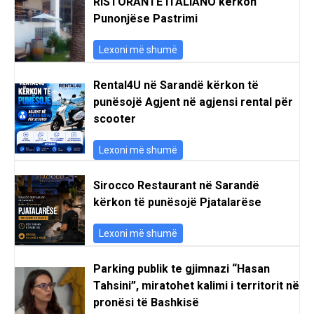
RISTORANTE ITALIANO kërkon
Punonjëse Pastrimi
Lexoni më shumë
Rental4U në Sarandë kërkon të
punësojë Agjent në agjensi rental për
scooter
Lexoni më shumë
Sirocco Restaurant në Sarandë
kërkon të punësojë Pjatalarëse
Lexoni më shumë
Parking publik te gjimnazi “Hasan
Tahsini”, miratohet kalimi i territorit në
pronësi të Bashkisë