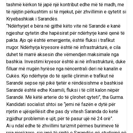
tashmë kërkon të japë një kontribut edhe më të madh, me
të njëjtin përkushtim si të mjekut, për zhvillimin e qytetit si
Kryebashkiak i Sarandës.
“Ndërhyrjet e bëra në gjithë këto vite në Sarandë e kanë
ngjeshur qytetin dhe hapësirat për ndërhyrje kanë qenë të
pakta. Ajo që është emergjente, është fluksi i trafikut
rrugor. Ndërhyrja kryesore është në infrastrukturë, e cila
duhet të marrë aksesin dhe vëmendjen maksimale nga
bashkia. Investimi kryesor është ai në infrastrukturë, duke
filluar më rrugën hyrëse nga nëncentrali deri në kanalin e
Cukës. Kjo ndërhyrje do të sjellë çlirimin e trafikut në
Sarandë sepse një pikë tjetër e rëndësishme e bashkisë
Sarandë është edhe Ksamili, fluksi i të cilit kalon nëpër
Sarandë. Më këtë arterie do të çlirohet qyteti”, tha Gurma.
Kandidati socialist shtoi se “jemi në fazën e dytë për
rrjetin e ujësjellësit dhe pas dy vitesh Saranda do ketë
zgjidhur problemin e ujit, për të pasur ujë në 24 orë”.
Ai u ndal edhe të zhvillimi turizmit përmes burimeve të
reja njerëzore, siç janë të rinjtë e Sarandës që studiojnë në