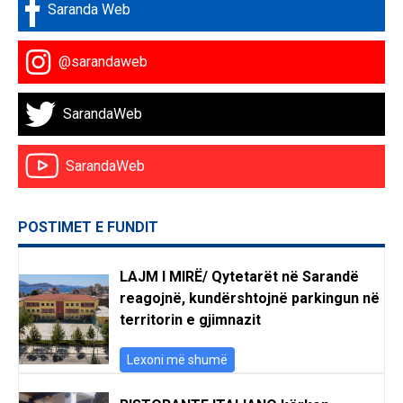
Saranda Web
@sarandaweb
SarandaWeb
SarandaWeb
POSTIMET E FUNDIT
LAJM I MIRË/ Qytetarët në Sarandë
reagojnë, kundërshtojnë parkingun në
territorin e gjimnazit
Lexoni më shumë