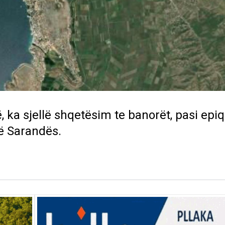
të, ka sjellë shqetësim te banorët, pasi epi
të Sarandës.