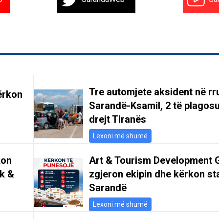
Tre automjete aksident në r
ërkon
Sarandë-Ksamil, 2 të plagosu
drejt Tiranës
Lexoni më shumë
kon
Art & Tourism Development 
ik &
zgjeron ekipin dhe kërkon st
Sarandë
Lexoni më shumë