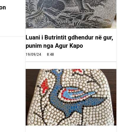
on
Luani i Butrintit gdhendur në gur,
punim nga Agur Kapo
19/09/24
8:48