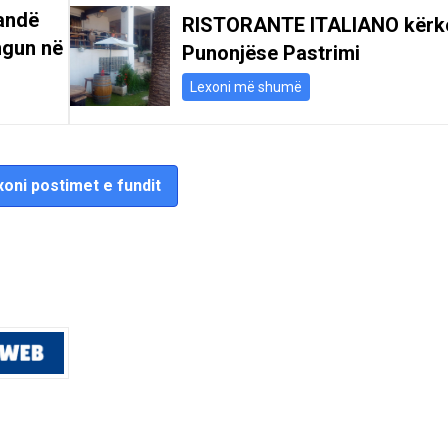
andë
RISTORANTE ITALIANO kërk
ngun në
Punonjëse Pastrimi
Lexoni më shumë
oni postimet e fundit