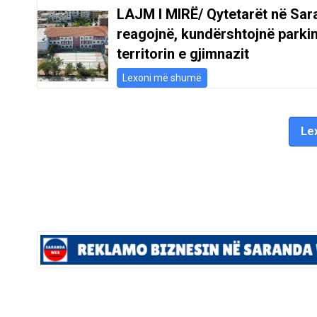
LAJM I MIRË/ Qytetarët në Sar
reagojnë, kundërshtojnë parki
territorin e gjimnazit
Lexoni më shumë
Lex