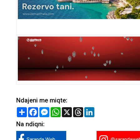
Ndajeni me miqte:
Share
Facebook
Messenger
WhatsApp
X
Threads
LinkedIn
Na ndiqni:
Saranda Web
@sarandawe