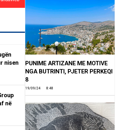
rugën
r nisen
PUNIME ARTIZANE ME MOTIVE
NGA BUTRINTI, PJETER PERKEQI
8
19/09/24
8:48
Group
af në