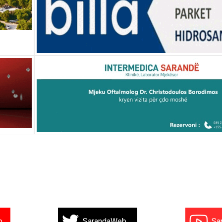
b
SarandaWeb
Sa