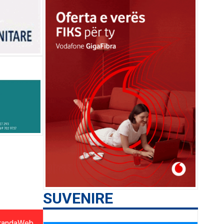
SUVENIRE
randaWeb