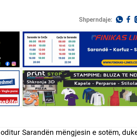
Shperndaje:
oditur Sarandën mëngjesin e sotëm, duk