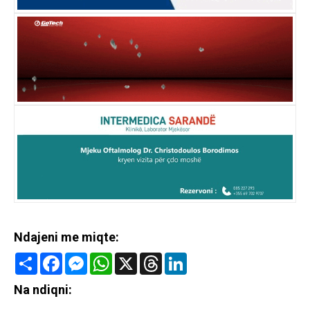
Ndajeni me miqte:
Share
Facebook
Messenger
WhatsApp
X
Threads
LinkedIn
Na ndiqni: