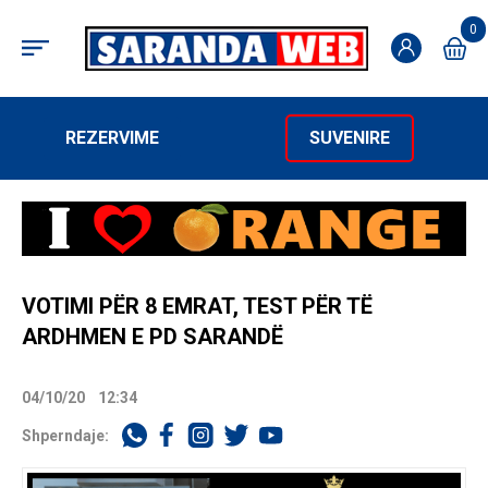
0
REZERVIME
SUVENIRE
VOTIMI PËR 8 EMRAT, TEST PËR TË
ARDHMEN E PD SARANDË
04/10/20
12:34
Shperndaje: