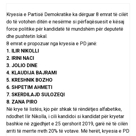
Kryesia e Partisë Demokratike ka dërguar 8 emrat të cilët
do të votohen ditën e nesërme si përfaqësuesit e kësaj
force politike për kandidatë të mundshëm për deputetë
dhe pushtetin lokal.
8 emrat e propozuar nga kryesia e PD janë:
1. ILIR NIKOLLI
2. IRINI NACI
3. JOLIO DINE
4. KLAUDIJA BAJRAMI
5. KRESHNIK BOZHO
6. SHPETIM AHMETI
7. SKERDILAJD SULOZEQI
8. ZANA PIRO
Në krye të listës, kjo për shkak të rëndëtjes alfabetike,
ndodhet Ilir Nikolla, i cili kandidoi si kandidat për kryetar
bashkie në zgjedhjet e 25 qershorit 2019, garë në të cilën
arriti të merrte rreth 20% të votave. Më herët, kryesia e PD