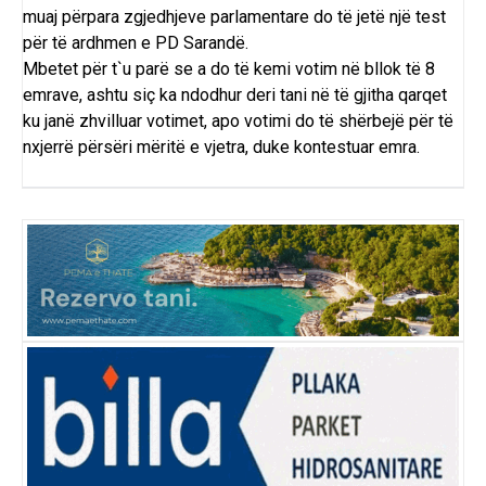
muaj përpara zgjedhjeve parlamentare do të jetë një test
për të ardhmen e PD Sarandë.
Mbetet për t`u parë se a do të kemi votim në bllok të 8
emrave, ashtu siç ka ndodhur deri tani në të gjitha qarqet
ku janë zhvilluar votimet, apo votimi do të shërbejë për të
nxjerrë përsëri mëritë e vjetra, duke kontestuar emra.