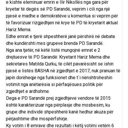
e kishte eleminuar emrin e Ilir Nikollës nga gara për
kryetar të degës së PD Sarandë, veprim i cili nga një
pjesë e madhe e demokratëve u komentua si veprim për
të favorizuar rizgjedhjen në krye të PD të kryetarit aktual
Hariz Mema.
Edhe emrat e tjerë shpeshherë janë përshirë në debate
dhe kundërshti mes grupeve brenda PD Sarandë.
Nga ana tjetër, në këtë listë mungojnë emrat e 2
drejtuesve të PD Sarandë: Kryetarit Hariz Mema dhe
sekretares Matilda Qurku, të cilët pavarësisht se ishin
pjesë e listës BASHA në zgjedhjet e 2017, nuk pranuan të
japin dorëheqje nga funksionet dhe t`i nënshtroheshin
votimit nga anëtarësia si përfaqësues politik për
zgjedhjet e ardhshme.
Dega e PD Sarandë prej zgjedhjeve vendore të 2015
është karakterizuar nga përplasje dhe mosbesim, ku
grupe dhe individë shpeshherë kanë hedhur akuza për
përjashtime dhe mospërfshirje.
Ky votim i 8 emrave dhe rezultati i këtij votimi vetëm 6