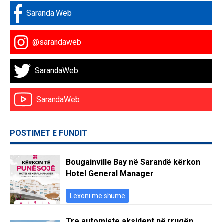
Saranda Web
@sarandaweb
SarandaWeb
SarandaWeb
POSTIMET E FUNDIT
Bougainville Bay në Sarandë kërkon
Hotel General Manager
Lexoni më shumë
Tre automjete aksident në rrugën