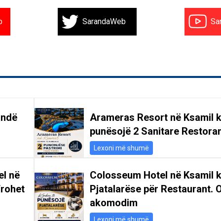
b
SarandaWeb
Sa
andë
Arameras Resort në Ksamil k
punësojë 2 Sanitare Restoran
Lexoni më shumë
el në
Colosseum Hotel në Ksamil 
frohet
Pjatalarëse për Restaurant. 
akomodim
Lexoni më shumë