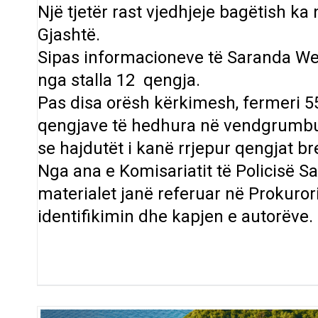
Një tjetër rast vjedhjeje bagëtish ka
Gjashtë.
Sipas informacioneve të Saranda Web
nga stalla 12 qengja.
Pas disa orësh kërkimesh, fermeri 55-
qengjave të hedhura në vendgrumbull
se hajdutët i kanë rrjepur qengjat b
Nga ana e Komisariatit të Policisë S
materialet janë referuar në Prokuror
identifikimin dhe kapjen e autorëve.