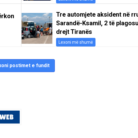
Tre automjete aksident në r
ërkon
Sarandë-Ksamil, 2 të plagosu
drejt Tiranës
Lexoni më shumë
oni postimet e fundit