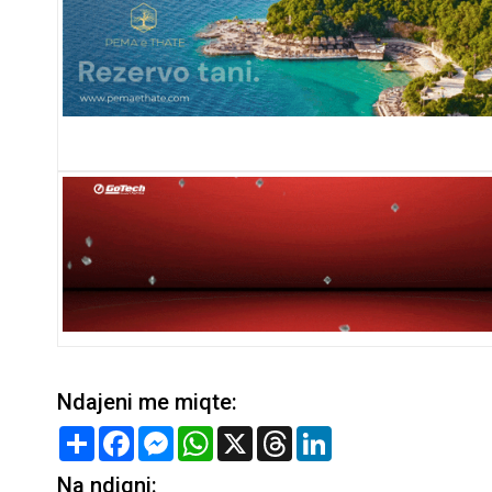
Ndajeni me miqte:
Share
Facebook
Messenger
WhatsApp
X
Threads
LinkedIn
Na ndiqni: