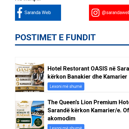
Saranda Web
@sarandawe
POSTIMET E FUNDIT
Hotel Restorant OASIS në Sar
kërkon Banakier dhe Kamarier
Lexoni më shumë
The Queen’s Lion Premium Hot
Sarandë kërkon Kamarier/e. O
akomodim
Lexoni më shumë