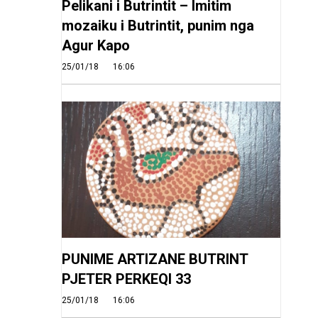
Pelikani i Butrintit – Imitim
mozaiku i Butrintit, punim nga
Agur Kapo
25/01/18
16:06
PUNIME ARTIZANE BUTRINT
PJETER PERKEQI 33
25/01/18
16:06