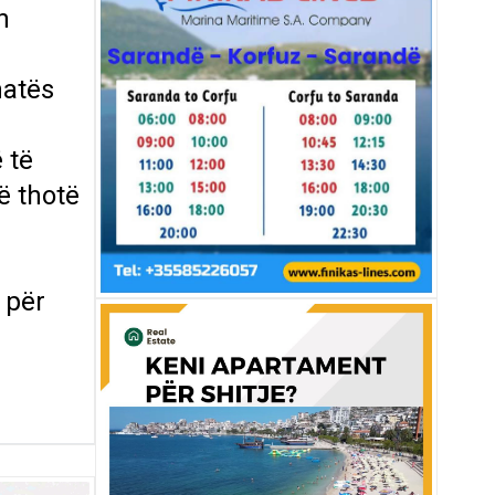
n
natës
 të
ë thotë
 për