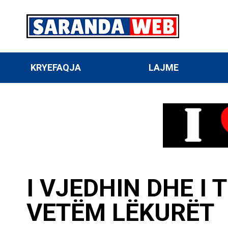
KRYEFAQJA
LAJME
I VJEDHIN DHE I
VETËM LËKURËT