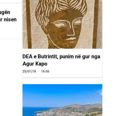
rugën
r nisen
DEA e Butrintit, punim në gur nga
Agur Kapo
25/01/18
16:06