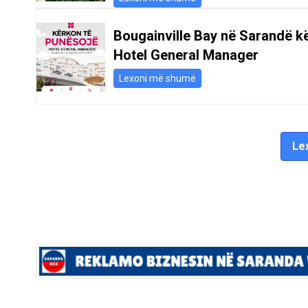
Bougainville Bay në Sarandë k
Hotel General Manager
Lexoni më shumë
Lex