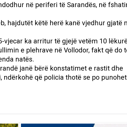
 ndodhur në periferi të Sarandës, në fshati
, hajdutët këtë herë kanë vjedhur gjatë 
vjecar ka arritur të gjejë vetëm 10 lëkurë
imin e plehrave në Vollodor, fakt që do t
renda natës.
arandë janë bërë konstatimet e rastit dhe
i, ndërkohë që policia thotë se po punohet