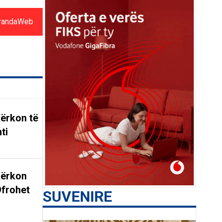
randaWeb
ërkon të
ti
kërkon
Ofrohet
SUVENIRE