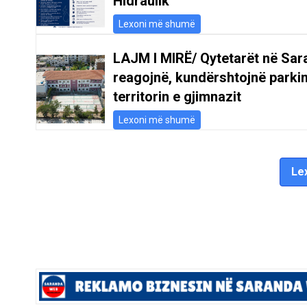
Hidraulik
Lexoni më shumë
LAJM I MIRË/ Qytetarët në Sar
reagojnë, kundërshtojnë parki
territorin e gjimnazit
Lexoni më shumë
Lex