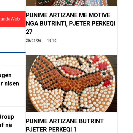
PUNIME ARTIZANE ME MOTIVE
randaWeb
NGA BUTRINTI, PJETER PERKEQI
27
20/06/26
19:10
rugën
r nisen
Group
PUNIME ARTIZANE BUTRINT
af në
PJETER PERKEQI 1