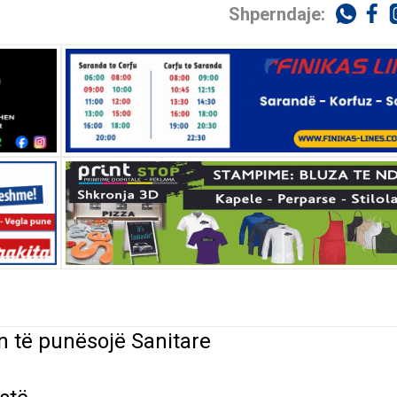
Shperndaje:
n
të
punësojë
Sanitare