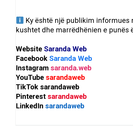
Ky është një publikim informues
kushtet dhe marrëdhënien e punës 
Website
Saranda Web
Facebook
Saranda Web
Instagram
saranda.web
YouTube
sarandaweb
TikTok
sarandaweb
Pinterest
sarandaweb
LinkedIn
sarandaweb