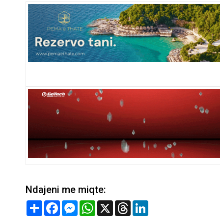
Ndajeni me miqte:
Share
Facebook
Messenger
WhatsApp
X
Threads
LinkedIn