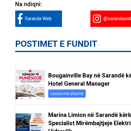
Na ndiqni:
Saranda Web
@sarandawe
POSTIMET E FUNDIT
Bougainville Bay në Sarandë k
Hotel General Manager
Lexoni më shumë
Marina Limion në Sarandë kër
Specialist Mirëmbajtjeje Elektr