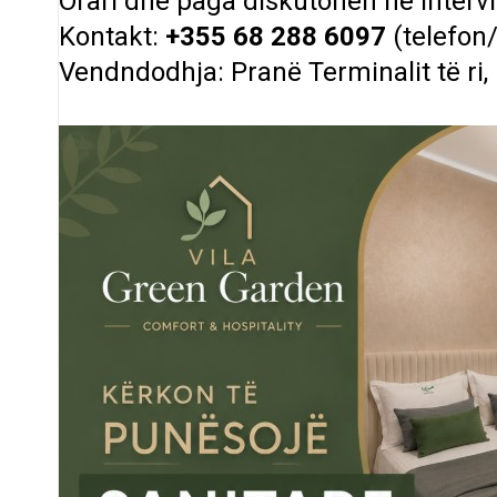
Orari dhe paga diskutohen në intervi
Kontakt:
+355 68 288 6097
(telefon
Vendndodhja: Pranë Terminalit të ri, 