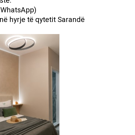
stë.
/WhatsApp)
në hyrje të qytetit Sarandë