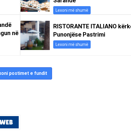
Sarandë
Lexoni më shumë
andë
RISTORANTE ITALIANO kërk
ngun në
Punonjëse Pastrimi
Lexoni më shumë
oni postimet e fundit