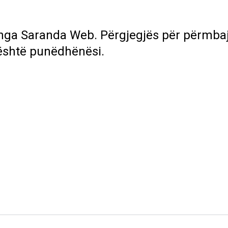
 nga
Saranda Web
. Përgjegjës për përmbaj
është punëdhënësi.