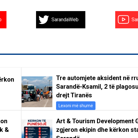
b
SarandaWeb
Sa
Tre automjete aksident në r
ërkon
Sarandë-Ksamil, 2 të plagosu
drejt Tiranës
Lexoni më shumë
kon
Art & Tourism Development 
ik &
zgjeron ekipin dhe kërkon st