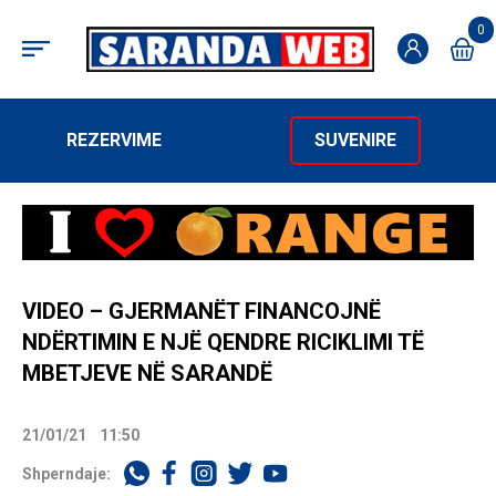
0
REZERVIME
SUVENIRE
VIDEO – GJERMANËT FINANCOJNË
NDËRTIMIN E NJË QENDRE RICIKLIMI TË
MBETJEVE NË SARANDË
21/01/21
11:50
Shperndaje: