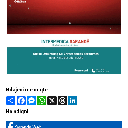
Ndajeni me miqte:
Share
Facebook
Messenger
WhatsApp
X
Threads
LinkedIn
Na ndiqni:
Saranda Web