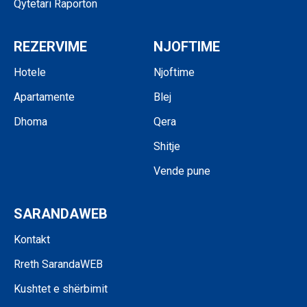
Qytetari Raporton
REZERVIME
NJOFTIME
Hotele
Njoftime
Apartamente
Blej
Dhoma
Qera
Shitje
Vende pune
SARANDAWEB
Kontakt
Rreth SarandaWEB
Kushtet e shërbimit