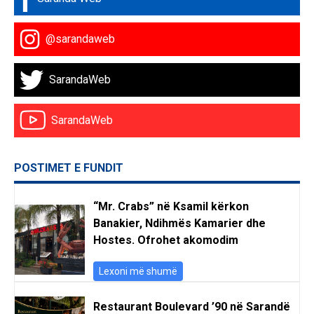
@sarandaweb
SarandaWeb
SarandaWeb
POSTIMET E FUNDIT
“Mr. Crabs” në Ksamil kërkon
Banakier, Ndihmës Kamarier dhe
Hostes. Ofrohet akomodim
Lexoni më shumë
Restaurant Boulevard ’90 në Sarandë