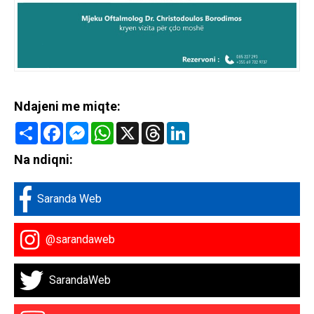
Ndajeni me miqte:
Share
Facebook
Messenger
WhatsApp
X
Threads
LinkedIn
Na ndiqni:
Saranda Web
@sarandaweb
SarandaWeb