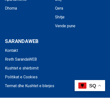
Dhoma
Qera
Shitje
Vende pune
SARANDAWEB
Kontakt
Rreth SarandaWEB
Kushtet e shërbimit
Politikat e Cookies
SQ
Termat dhe Kushtet e blerjes
©SARANDAWEB - 2024 • Ndalohet riprodhimi i paautorizuar i përmbajtjes
së kësaj faqeje.