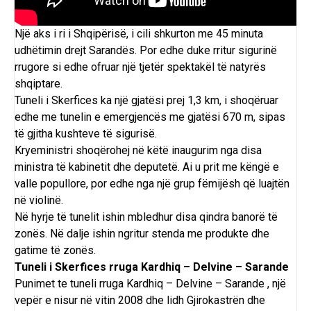
Një aks i ri i Shqipërisë, i cili shkurton me 45 minuta
udhëtimin drejt Sarandës. Por edhe duke rritur sigurinë
rrugore si edhe ofruar një tjetër spektakël të natyrës
shqiptare.
Tuneli i Skerfices ka një gjatësi prej 1,3 km, i shoqëruar
edhe me tunelin e emergjencës me gjatësi 670 m, sipas
të gjitha kushteve të sigurisë.
Kryeministri shoqërohej në këtë inaugurim nga disa
ministra të kabinetit dhe deputetë. Ai u prit me
këngë e
valle popullore
, por edhe nga një grup fëmijësh që luajtën
në violinë.
Në hyrje të tunelit ishin mbledhur disa qindra banorë të
zonës. Në dalje ishin ngritur stenda me produkte dhe
gatime të zonës.
Tuneli i Skerfices rruga Kardhiq – Delvine – Sarande
Punimet te tuneli rruga Kardhiq – Delvine – Sarande , një
vepër e nisur në vitin 2008 dhe lidh Gjirokastrën dhe