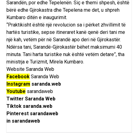
Sarandën, por edhe Tepelenën. Siç e themi shpesh, është
bërë edhe
Gjirokastra
dhe
Tepelena
me det, u shpreh
Kumbaro
ditën e inaugurimit.
“Praktikisht është një revolucion sa i përket zhvillimit të
hartës turistike, sepse itineraret kanë qenë deri tani me
një kah, vetëm për në Sarandë apo deri në Gjirokastër.
Ndërsa tani, Sarandë-Gjirokastër bëhet maksimumi 40
minuta. Tani harta turistike nuk është vetëm detare”, tha
ministrja e Turizmit, Mirela Kumbaro.
Website
Saranda Web
Facebook
Saranda Web
Instagram
saranda.web
Youtube
sarandaweb
Twitter
Saranda Web
Tiktok
saranda.web
Pinterest
sarandaweb
in
sarandaweb