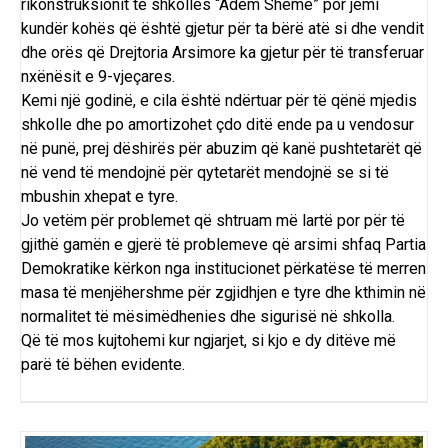
rikonstruksionit të shkollës “Adem Sheme” por jemi
kundër kohës që është gjetur për ta bërë atë si dhe vendit
dhe orës që Drejtoria Arsimore ka gjetur për të transferuar
nxënësit e 9-vjeçares.
Kemi një godinë, e cila është ndërtuar për të qënë mjedis
shkolle dhe po amortizohet çdo ditë ende pa u vendosur
në punë, prej dëshirës për abuzim që kanë pushtetarët që
në vend të mendojnë për qytetarët mendojnë se si të
mbushin xhepat e tyre.
Jo vetëm për problemet që shtruam më lartë por për të
gjithë gamën e gjerë të problemeve që arsimi shfaq Partia
Demokratike kërkon nga institucionet përkatëse të merren
masa të menjëhershme për zgjidhjen e tyre dhe kthimin në
normalitet të mësimëdhenies dhe sigurisë në shkolla.
Që të mos kujtohemi kur ngjarjet, si kjo e dy ditëve më
parë të bëhen evidente.