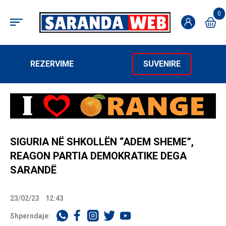
0
REZERVIME
SUVENIRE
SIGURIA NË SHKOLLËN “ADEM SHEME”,
REAGON PARTIA DEMOKRATIKE DEGA
SARANDË
23/02/23
12:43
Shperndaje: