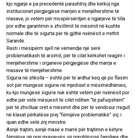
kjo ngjarje e pa precedentë parashtroj dhe kërkoj nga
institucionet përgjegjëse marrjen e menjëhershme të
masave, jo vetëm për mospërsëritjen e ngjarjeve të tilla
por edhe garantimin e zhvillimit të mësimit në kushte
normale dhe të sigurta për të gjithë nxënësit e rrethit
Sarandë.
Rasti i mësipërm sjell në vëmendje një sërë
problematikash të arsimit, për të cilat kërkohet reagim i
menjëhershme i organeve përgjegjëse dhe marrja e
masave të menjëhershme.
Siguria në shkolla – është për të ardhur keq që po flasim
sot për mungesë sigurie në mjediset e mësimëdhënies,
ku kjo mungesë sigurie nuk është vetëm për nxënësit por
edhe për vetë mësuesit të cilët ndihen “të pafuqishëm”
për të zhvilluar orët e mësimit dhe për të vendosur rregull
në klasat përkatëse prej “fëmijëve problematikë” siç i
quan edhe vetë znj ministre.
Asnjë trajtim, asnjë masë e marrë për trajtimin e këtyre
fëmijëve që prej mungesës së ngrohtësisë familjare dhe