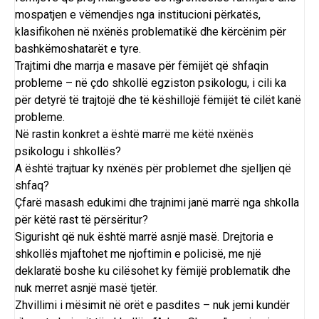
mospatjen e vëmendjes nga institucioni përkatës,
klasifikohen në nxënës problematikë dhe kërcënim për
bashkëmoshatarët e tyre.
Trajtimi dhe marrja e masave për fëmijët që shfaqin
probleme – në çdo shkollë egziston psikologu, i cili ka
për detyrë të trajtojë dhe të këshillojë fëmijët të cilët kanë
probleme.
Në rastin konkret a është marrë me këtë nxënës
psikologu i shkollës?
A është trajtuar ky nxënës për problemet dhe sjelljen që
shfaq?
Çfarë masash edukimi dhe trajnimi janë marrë nga shkolla
për këtë rast të përsëritur?
Sigurisht që nuk është marrë asnjë masë. Drejtoria e
shkollës mjaftohet me njoftimin e policisë, me një
deklaratë boshe ku cilësohet ky fëmijë problematik dhe
nuk merret asnjë masë tjetër.
Zhvillimi i mësimit në orët e pasdites – nuk jemi kundër