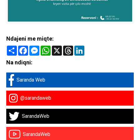
Ndajeni me miqte:
Share
Facebook
Messenger
WhatsApp
X
Threads
LinkedIn
Na ndiqni:
Saranda Web
@sarandaweb
SarandaWeb
SarandaWeb