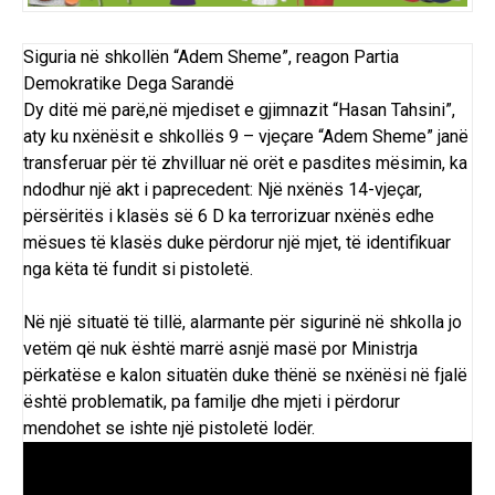
Siguria në shkollën “Adem Sheme”, reagon Partia
Demokratike Dega Sarandë
Dy ditë më parë,në mjediset e gjimnazit “Hasan Tahsini”,
aty ku nxënësit e shkollës 9 – vjeçare “Adem Sheme” janë
transferuar për të zhvilluar në orët e pasdites mësimin, ka
ndodhur një akt i paprecedent: Një nxënës 14-vjeçar,
përsëritës i klasës së 6 D ka terrorizuar nxënës edhe
mësues të klasës duke përdorur një mjet, të identifikuar
nga këta të fundit si pistoletë.
Në një situatë të tillë, alarmante për sigurinë në shkolla jo
vetëm që nuk është marrë asnjë masë por Ministrja
përkatëse e kalon situatën duke thënë se nxënësi në fjalë
është problematik, pa familje dhe mjeti i përdorur
mendohet se ishte një pistoletë lodër.