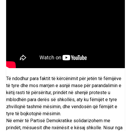
Të ndodhur para faktit të kërcënimit për jetën të fëmijëve
të tyre dhe mos marrjen e asnjë mase për parandalimin e
këtij rasti të përsëritur, prindët në shenjë proteste u
mblodhën para derës së shkollës, aty ku fëmijët e tyre
zhvillojnë tashmë mësimin, dhe vendosën që fëmijët e
tyre të bojkotojnë mësimin.
Në emër të Partisë Demokratike solidarizohem me
prindët, mësuesit dhe nxënësit e kësaj shkolle. Nisur nga