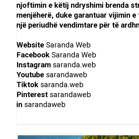
njoftimin e këtij ndryshimi brenda st
menjëherë, duke garantuar vijimin e
një periudhë vendimtare për të ardhm
Website
Saranda Web
Facebook
Saranda Web
Instagram
saranda.web
Youtube
sarandaweb
Tiktok
saranda.web
Pinterest
sarandaweb
in
sarandaweb