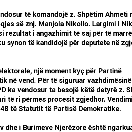
endosur të komandojë z. Shpëtim Ahmeti 
es së znj. Manjola Nikollo. Largimi i Nik
i rezultat i angazhimit të saj për të marr
ku synon të kandidojë për deputete në zgj
elektorale, një moment kyç për Partinë
tik në vend. Për të siguruar vazhdimësinë
 PD ka vendosur ta besojë këtë detyrë z. 
ari të ri përmes procesit zgjedhor. Vendim
48 të Statutit të Partisë Demokratike.
iv dhe i Burimeve Njerëzore është ngarku