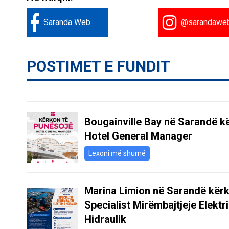
Saranda Web
@sarandawe
POSTIMET E FUNDIT
Bougainville Bay në Sarandë k
Hotel General Manager
Lexoni më shumë
Marina Limion në Sarandë kër
Specialist Mirëmbajtjeje Elektr
Hidraulik