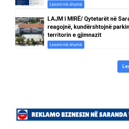
Lexoni më shumë
LAJM I MIRË/ Qytetarët në Sar
reagojnë, kundërshtojnë parki
territorin e gjimnazit
Lexoni më shumë
Lex