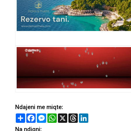
Ndajeni me miqte:
Share
Facebook
Messenger
WhatsApp
X
Threads
LinkedIn
Na ndiqni: