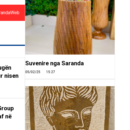
randaWeb
Suvenire nga Saranda
rugën
05/02/25
15:27
r nisen
Group
af në