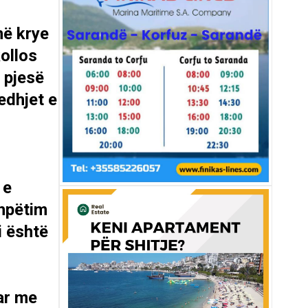
në krye
ollos
ë pjesë
edhjet e
 e
Shpëtim
i është
ar me