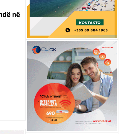
ndë në