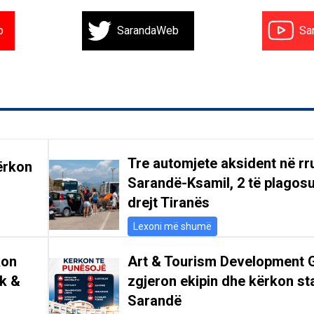
b
SarandaWeb
Sa
Tre automjete aksident në r
ërkon
Sarandë-Ksamil, 2 të plagosu
drejt Tiranës
Lexoni më shumë
kon
Art & Tourism Development 
ik &
zgjeron ekipin dhe kërkon st
Sarandë