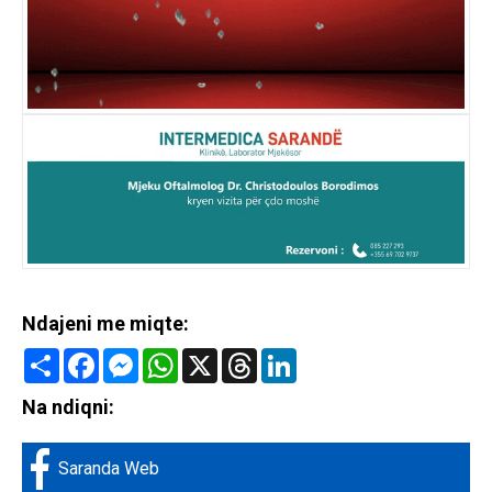
Ndajeni me miqte:
Share
Facebook
Messenger
WhatsApp
X
Threads
LinkedIn
Na ndiqni:
Saranda Web