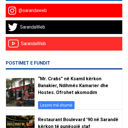
@sarandaweb
SarandaWeb
SarandaWeb
POSTIMET E FUNDIT
“Mr. Crabs” në Ksamil kërkon
Banakier, Ndihmës Kamarier dhe
Hostes. Ofrohet akomodim
Lexoni më shumë
Restaurant Boulevard ’90 në Sarandë
kërkon të punësojë staf