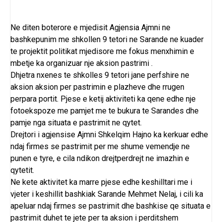
Ne diten boterore e mjedisit Agjensia Ajmni ne
bashkepunim me shkollen 9 tetori ne Sarande ne kuader
te projektit politikat mjedisore me fokus menxhimin e
mbetje ka organizuar nje aksion pastrimi .
Dhjetra nxenes te shkolles 9 tetori jane perfshire ne
aksion aksion per pastrimin e plazheve dhe rrugen
perpara portit. Pjese e ketij aktiviteti ka qene edhe nje
fotoekspoze me pamjet me te bukura te Sarandes dhe
pamje nga situata e pastrimit ne qytet.
Drejtori i agjensise Ajmni Shkelqim Hajno ka kerkuar edhe
ndaj firmes se pastrimit per me shume vemendje ne
punen e tyre, e cila ndikon drejtperdrejt ne imazhin e
qytetit.
Ne kete aktivitet ka marre pjese edhe keshilltari me i
vjeter i keshillit bashkiak Sarande Mehmet Nelaj, i cili ka
apeluar ndaj firmes se pastrimit dhe bashkise qe situata e
pastrimit duhet te jete per ta aksion i perditshem