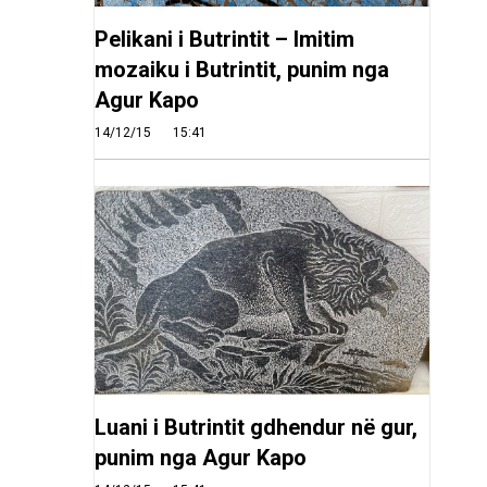
Pelikani i Butrintit – Imitim
mozaiku i Butrintit, punim nga
Agur Kapo
14/12/15
15:41
Luani i Butrintit gdhendur në gur,
punim nga Agur Kapo