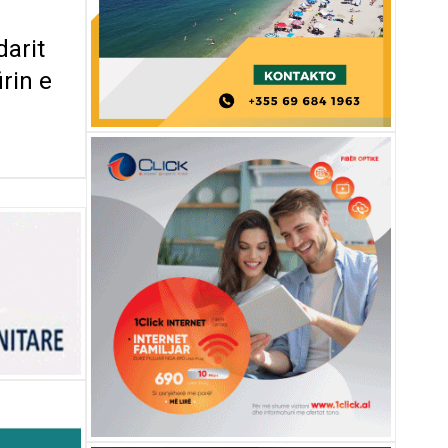
darit
irin e