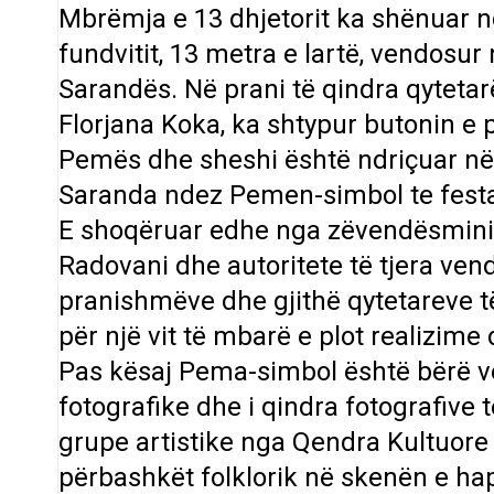
Mbrëmja e 13 dhjetorit ka shënuar n
fundvitit, 13 metra e lartë, vendosur 
Sarandës. Në prani të qindra qytetar
Florjana Koka, ka shtypur butonin e p
Pemës dhe sheshi është ndriçuar nën
Saranda ndez Pemen-simbol te festav
E shoqëruar edhe nga zëvendësministr
Radovani dhe autoritete të tjera vend
pranishmëve dhe gjithë qytetareve t
për një vit të mbarë e plot realizim
Pas kësaj Pema-simbol është bërë ve
fotografike dhe i qindra fotografive 
grupe artistike nga Qendra Kultuore
përbashkët folklorik në skenën e hap