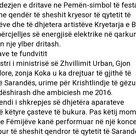
dezjen e dritave ne Pemën-simbol të fest
ne qendër të sheshit kryesor të qytetit të
ëve dhe të dhjetera artistëve Kryetarja e 
ërcjelljes së energjisë elektrike në qarku
 nje ylber dritash.
e te fundvitit
i i ministrisë së Zhvillimit Urban, Gjon
ore, zonja Koka u ka drejtuar të gjithë të
ë Sarandës, urime për Krishtlindje të gëz
e dëshirash dhe ambiciesh me 2016.
ndi i shkrepjes së dhjetëra aparateve
të këtyre çasteve të bukura. Pas këtij mom
 e Fëmijëve kanë performuar në një konce
ur të sheshit qendror të qytetit të Saran