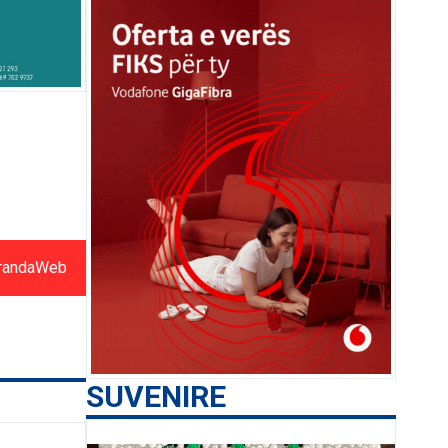
randaWeb
SUVENIRE