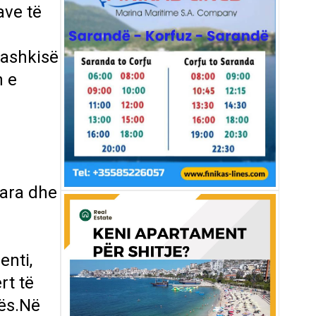
ave të
Bashkisë
n e
uara dhe
enti,
rt të
dës.Në