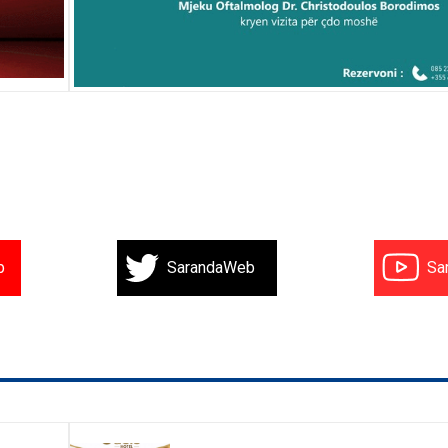
b
SarandaWeb
Sa