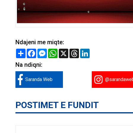
Ndajeni me miqte:
Share
Facebook
Messenger
WhatsApp
X
Threads
LinkedIn
Na ndiqni:
Saranda Web
@sarandawe
POSTIMET E FUNDIT