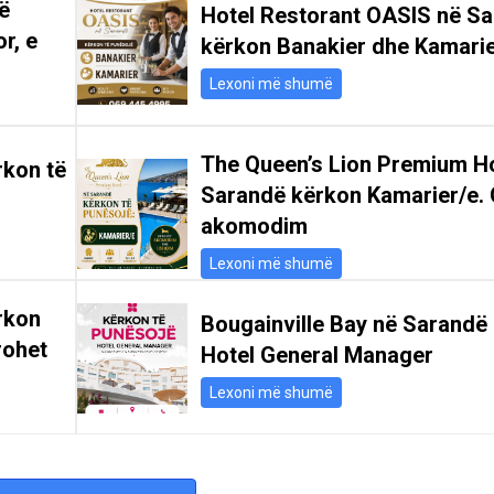
ë
Hotel Restorant OASIS në S
r, e
kërkon Banakier dhe Kamari
Lexoni më shumë
The Queen’s Lion Premium Ho
rkon të
Sarandë kërkon Kamarier/e. 
akomodim
Lexoni më shumë
rkon
Bougainville Bay në Sarandë
rohet
Hotel General Manager
Lexoni më shumë