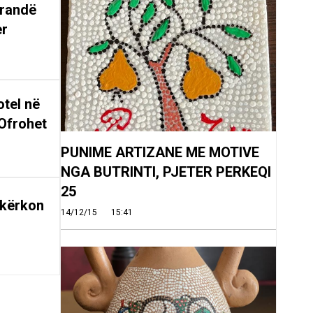
arandë
er
tel në
Ofrohet
PUNIME ARTIZANE ME MOTIVE
NGA BUTRINTI, PJETER PERKEQI
25
 kërkon
14/12/15
15:41