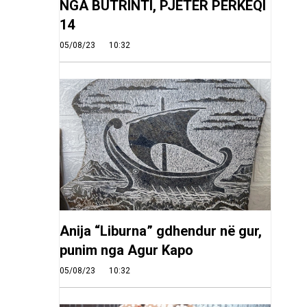
NGA BUTRINTI, PJETER PERKEQI
14
05/08/23
10:32
Anija “Liburna” gdhendur në gur,
punim nga Agur Kapo
05/08/23
10:32