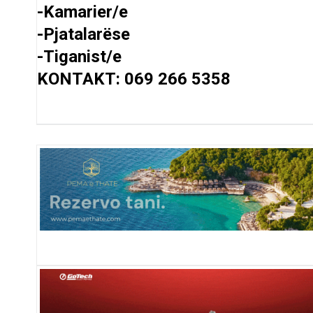
-Kamarier/e
-Pjatalarëse
-Tiganist/e
KONTAKT: 069 266 5358