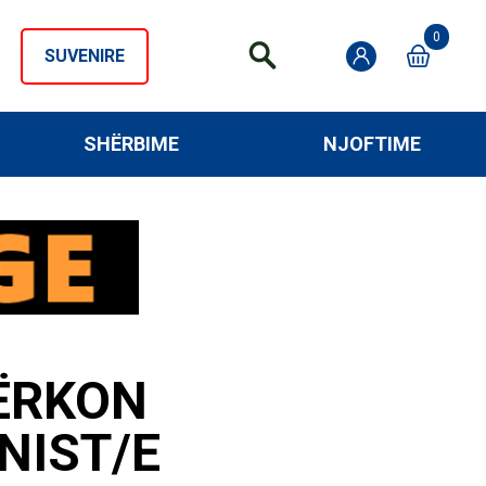
0
SUVENIRE
SHËRBIME
NJOFTIME
ËRKON
NIST/E