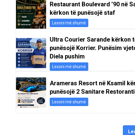
Restaurant Boulevard ’90 në S
kërkon të punësojë staf
Lexoni më shumë
Ultra Courier Sarande kërkon t
punësojë Korrier. Punësim vjeto
Diela pushim
Lexoni më shumë
Arameras Resort në Ksamil kë
punësojë 2 Sanitare Restoranti
Lexoni më shumë
Lex