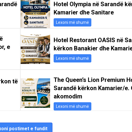
arandë
Hotel Olympia në Sarandë kë
Kamarier dhe Sanitare
Lexoni më shumë
ë
Hotel Restorant OASIS në S
r, e
kërkon Banakier dhe Kamari
Lexoni më shumë
The Queen’s Lion Premium Ho
rkon të
Sarandë kërkon Kamarier/e. 
akomodim
Lexoni më shumë
oni postimet e fundit