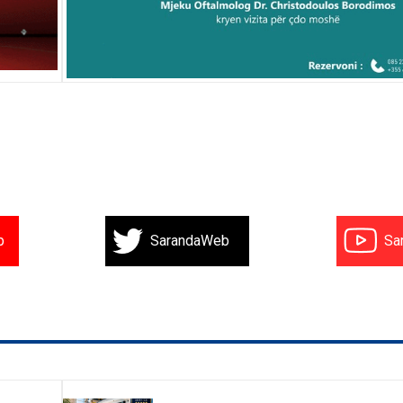
b
SarandaWeb
Sa