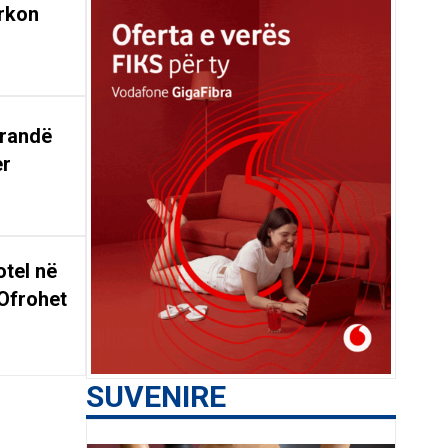
rkon
arandë
er
tel në
Ofrohet
SUVENIRE