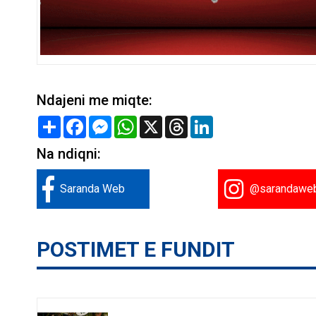
Ndajeni me miqte:
Share
Facebook
Messenger
WhatsApp
X
Threads
LinkedIn
Na ndiqni:
Saranda Web
@sarandawe
POSTIMET E FUNDIT