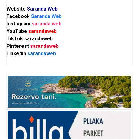
Website
Saranda Web
Facebook
Saranda Web
Instagram
saranda.web
YouTube
sarandaweb
TikTok
sarandaweb
Pinterest
sarandaweb
LinkedIn
sarandaweb