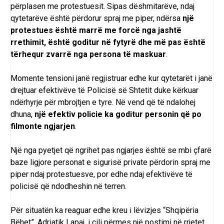
përplasen me protestuesit. Sipas dëshmitarëve, ndaj
qytetarëve është përdorur spraj me piper, ndërsa
një
protestues është marrë me forcë nga jashtë
rrethimit, është goditur në fytyrë dhe më pas është
tërhequr zvarrë nga persona të maskuar
.
Momente tensioni janë regjistruar edhe kur qytetarët i janë
drejtuar efektivëve të Policisë së Shtetit duke kërkuar
ndërhyrje për mbrojtjen e tyre. Në vend që të ndalohej
dhuna,
një efektiv policie ka goditur personin që po
filmonte ngjarjen
.
Një nga pyetjet që ngrihet pas ngjarjes është se mbi çfarë
baze ligjore personat e sigurisë private përdorin spraj me
piper ndaj protestuesve, por edhe ndaj efektivëve të
policisë që ndodheshin në terren.
Për situatën ka reaguar edhe kreu i lëvizjes “Shqipëria
Bëhet”, Adriatik Lapaj, i cili përmes një postimi në rrjetet