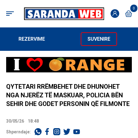
0
REZERVIME
SUVENIRE
QYTETARI RRËMBEHET DHE DHUNOHET
NGA NJERËZ TË MASKUAR, POLICIA BËN
SEHIR DHE GODET PERSONIN QË FILMONTE
30/05/26
18:48
Shperndaje: