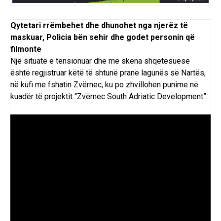
Qytetari rrëmbehet dhe dhunohet nga njerëz të
maskuar, Policia bën sehir dhe godet personin që
filmonte
Një situatë e tensionuar dhe me skena shqetësuese
është regjistruar këtë të shtunë pranë lagunës së Nartës,
në kufi me fshatin Zvërnec, ku po zhvillohen punime në
kuadër të projektit “Zvërnec South Adriatic Development”.