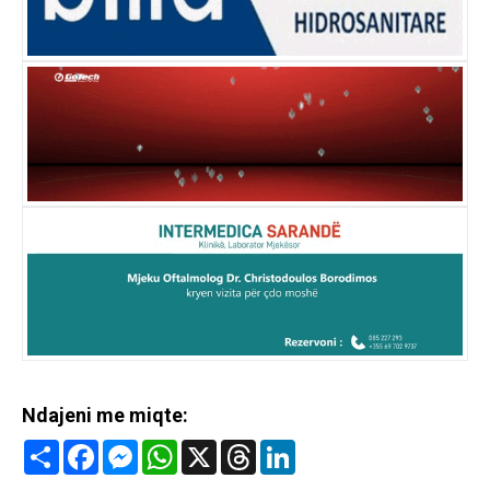
Ndajeni me miqte:
Share
Facebook
Messenger
WhatsApp
X
Threads
LinkedIn