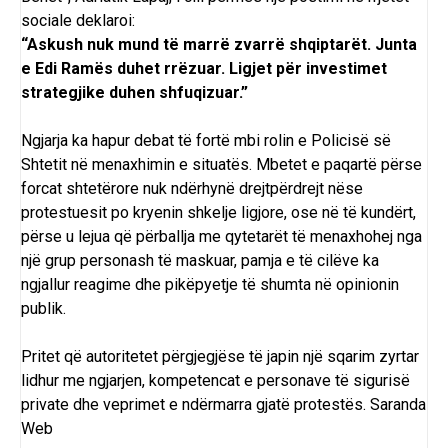
sociale deklaroi:
“Askush nuk mund të marrë zvarrë shqiptarët. Junta
e Edi Ramës duhet rrëzuar. Ligjet për investimet
strategjike duhen shfuqizuar.”
Ngjarja ka hapur debat të fortë mbi rolin e Policisë së
Shtetit në menaxhimin e situatës. Mbetet e paqartë përse
forcat shtetërore nuk ndërhynë drejtpërdrejt nëse
protestuesit po kryenin shkelje ligjore, ose në të kundërt,
përse u lejua që përballja me qytetarët të menaxhohej nga
një grup personash të maskuar, pamja e të cilëve ka
ngjallur reagime dhe pikëpyetje të shumta në opinionin
publik.
Pritet që autoritetet përgjegjëse të japin një sqarim zyrtar
lidhur me ngjarjen, kompetencat e personave të sigurisë
private dhe veprimet e ndërmarra gjatë protestës.
Saranda
Web