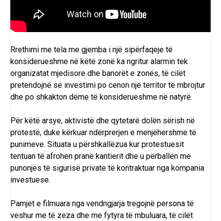
Rrethimi me tela me gjemba i një sipërfaqeje të
konsiderueshme në këtë zonë ka ngritur alarmin tek
organizatat mjedisore dhe banorët e zonës, të cilët
pretendojnë se investimi po cenon një territor të mbrojtur
dhe po shkakton dëme të konsiderueshme në natyrë.
Për këtë arsye, aktivistë dhe qytetarë dolën sërish në
protestë, duke kërkuar ndërprerjen e menjëhershme të
punimeve. Situata u përshkallëzua kur protestuesit
tentuan të afrohen pranë kantierit dhe u përballën me
punonjës të sigurisë private të kontraktuar nga kompania
investuese.
Pamjet e filmuara nga vendngjarja tregojnë persona të
veshur me të zeza dhe me fytyra të mbuluara, të cilët