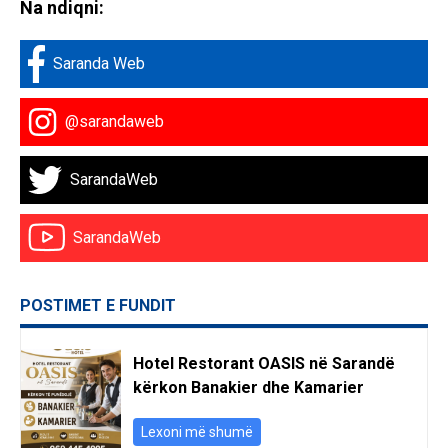
Na ndiqni:
Saranda Web
@sarandaweb
SarandaWeb
SarandaWeb
POSTIMET E FUNDIT
Hotel Restorant OASIS në Sarandë
kërkon Banakier dhe Kamarier
Lexoni më shumë