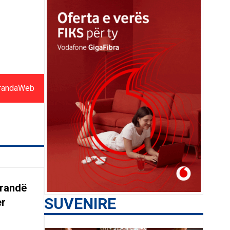
randaWeb
arandë
SUVENIRE
er