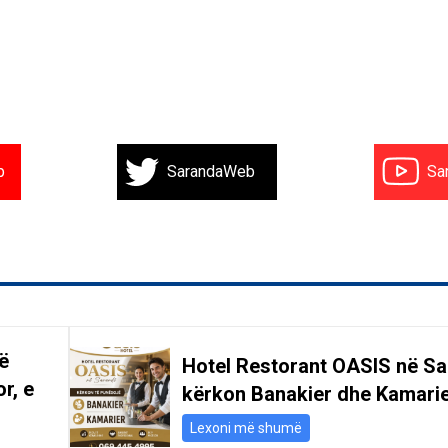
b
SarandaWeb
Sa
ë
Hotel Restorant OASIS në S
r, e
kërkon Banakier dhe Kamari
Lexoni më shumë