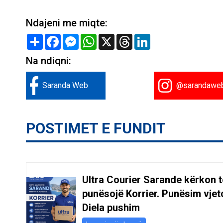
Ndajeni me miqte:
Share
Facebook
Messenger
WhatsApp
X
Threads
LinkedIn
Na ndiqni:
Saranda Web
@sarandawe
POSTIMET E FUNDIT
Ultra Courier Sarande kërkon t
punësojë Korrier. Punësim vjeto
Diela pushim