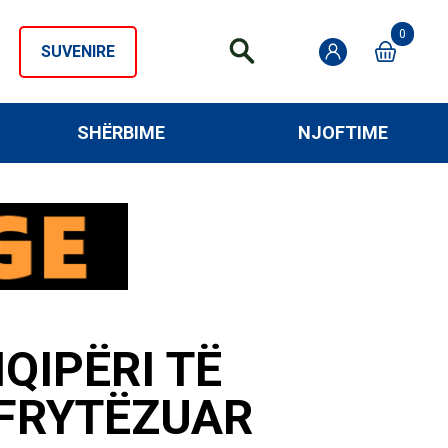
0
SUVENIRE
SHËRBIME
NJOFTIME
QIPËRI TË
HFRYTËZUAR