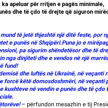
 ka apeluar për rritjen e pagës minimale,
unës dhe të çdo të drejte që siguron mirë
mund të jetë thjeshtë një ditë feste, por nj
shtet e punës në Shqipëri.Puna jo e mirëpa
ensioni, pa sigurim shëndetësor dhe të dre
 nga dinjiteti dhe e vendos në një marrë
ë fund!
emisë dhe luftës në Ukrainë, në veçanti rr
e forcë këtë domosdoshmëri, në veçanti 
 e kushteve në vendin e punës dhe të çdo t
ciale.
ëtorëve!
– përfundon mesazhin e tij Presi