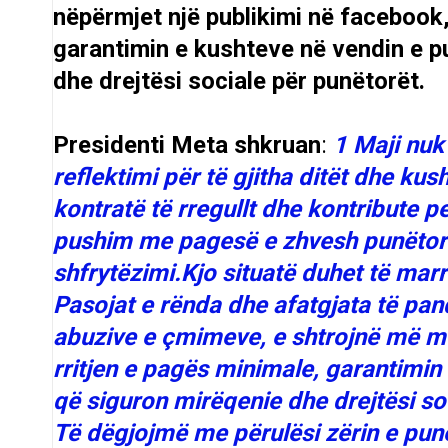
nëpërmjet një publikimi në facebook,
garantimin e kushteve në vendin e p
dhe drejtësi sociale për punëtorët.
Presidenti Meta shkruan
:
1 Maji nuk 
reflektimi për të gjitha ditët dhe ku
kontratë të rregullt dhe kontribute p
pushim me pagesë e zhvesh punëtorin
shfrytëzimi.Kjo situatë duhet të marr
Pasojat e rënda dhe afatgjata të pand
abuzive e çmimeve, e shtrojnë më m
rritjen e pagës minimale, garantimin
që siguron mirëqenie dhe drejtësi so
Të dëgjojmë me përulësi zërin e pun