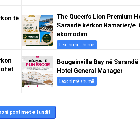
The Queen’s Lion Premium Ho
rkon të
Sarandë kërkon Kamarier/e. 
akomodim
Lexoni më shumë
rkon
Bougainville Bay në Sarandë
rohet
Hotel General Manager
Lexoni më shumë
oni postimet e fundit