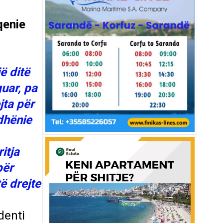
qenie
ë ditë
guar, pa
jta për
dhënie
itja
për
ë drejte
denti