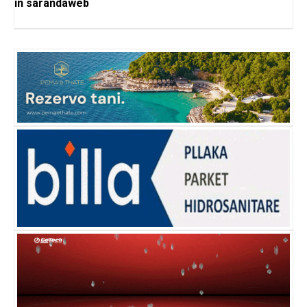
in
sarandaweb