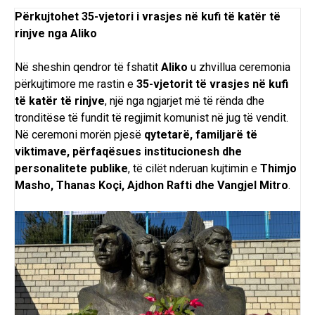
Përkujtohet 35-vjetori i vrasjes në kufi të katër të
rinjve nga Aliko
Në sheshin qendror të fshatit
Aliko
u zhvillua ceremonia
përkujtimore me rastin e
35-vjetorit të vrasjes në kufi
të katër të rinjve
, një nga ngjarjet më të rënda dhe
tronditëse të fundit të regjimit komunist në jug të vendit.
Në ceremoni morën pjesë
qytetarë, familjarë të
viktimave, përfaqësues institucionesh dhe
personalitete publike
, të cilët nderuan kujtimin e
Thimjo
Masho, Thanas Koçi, Ajdhon Rafti dhe Vangjel Mitro
.