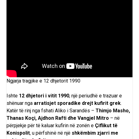
Ngjarja tragjike e 12 dhjetorit 1990
Ishte
12 dhjetori i vitit 1990
, një periudhë e trazuar e
shënuar nga
arratisjet sporadike drejt kufirit grek
.
Katër të rinj nga fshati Aliko i Sarandës –
Thimjo Masho,
Thanas Koçi, Ajdhon Rafti dhe Vangjel Mitro
– në
përpjekje për të kaluar kufirin në zonën e
Çiflikut të
Konispolit
, u përfshinë në një
shkëmbim zjarri me