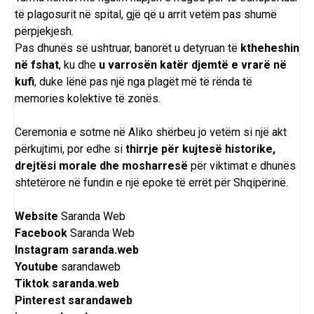
të plagosurit në spital, gjë që u arrit vetëm pas shumë
përpjekjesh.
Pas dhunës së ushtruar, banorët u detyruan të
ktheheshin
në fshat
, ku dhe
u varrosën katër djemtë e vrarë në
kufi
, duke lënë pas një nga plagët më të rënda të
memories kolektive të zonës.
Ceremonia e sotme në Aliko shërbeu jo vetëm si një akt
përkujtimi, por edhe si
thirrje për kujtesë historike,
drejtësi morale dhe mosharresë
për viktimat e dhunës
shtetërore në fundin e një epoke të errët për Shqipërinë.
Website
Saranda Web
Facebook
Saranda Web
Instagram
saranda.web
Youtube
sarandaweb
Tiktok
saranda.web
Pinterest
sarandaweb