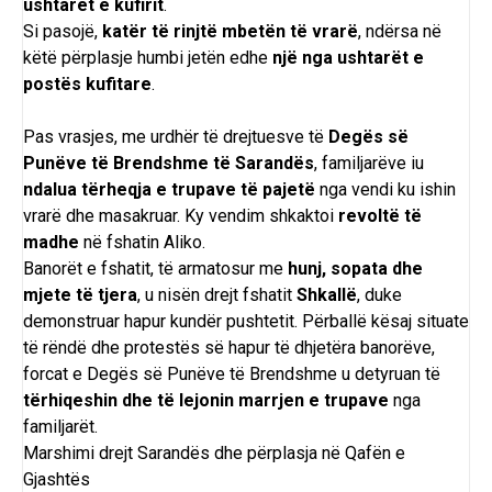
ushtarët e kufirit
.
Si pasojë,
katër të rinjtë mbetën të vrarë
, ndërsa në
këtë përplasje humbi jetën edhe
një nga ushtarët e
postës kufitare
.
Pas vrasjes, me urdhër të drejtuesve të
Degës së
Punëve të Brendshme të Sarandës
, familjarëve iu
ndalua tërheqja e trupave të pajetë
nga vendi ku ishin
vrarë dhe masakruar. Ky vendim shkaktoi
revoltë të
madhe
në fshatin Aliko.
Banorët e fshatit, të armatosur me
hunj, sopata dhe
mjete të tjera
, u nisën drejt fshatit
Shkallë
, duke
demonstruar hapur kundër pushtetit. Përballë kësaj situate
të rëndë dhe protestës së hapur të dhjetëra banorëve,
forcat e Degës së Punëve të Brendshme u detyruan të
tërhiqeshin dhe të lejonin marrjen e trupave
nga
familjarët.
Marshimi drejt Sarandës dhe përplasja në Qafën e
Gjashtës