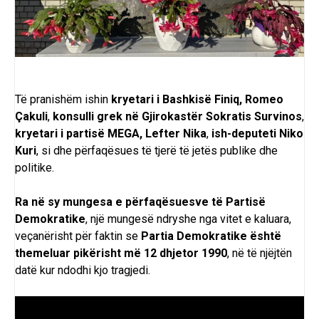
Të pranishëm ishin
kryetari i Bashkisë Finiq, Romeo
Çakuli
,
konsulli grek në Gjirokastër Sokratis Survinos
,
kryetari i partisë MEGA, Lefter Nika
,
ish-deputeti Niko
Kuri
, si dhe përfaqësues të tjerë të jetës publike dhe
politike.
Ra në sy mungesa e përfaqësuesve të Partisë
Demokratike
, një mungesë ndryshe nga vitet e kaluara,
veçanërisht për faktin se
Partia Demokratike është
themeluar pikërisht më 12 dhjetor 1990
, në të njëjtën
datë kur ndodhi kjo tragjedi.