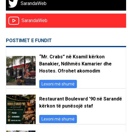
SarandaWeb
SarandaWeb
POSTIMET E FUNDIT
“Mr. Crabs” në Ksamil kërkon
Banakier, Ndihmës Kamarier dhe
Hostes. Ofrohet akomodim
Lexoni më shumë
Restaurant Boulevard ’90 në Sarandë
kërkon të punësojë staf
Lexoni më shumë