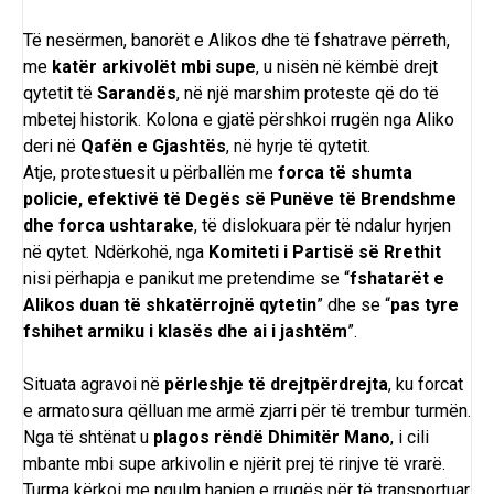
Të nesërmen, banorët e Alikos dhe të fshatrave përreth,
me
katër arkivolët mbi supe
, u nisën në këmbë drejt
qytetit të
Sarandës
, në një marshim proteste që do të
mbetej historik. Kolona e gjatë përshkoi rrugën nga Aliko
deri në
Qafën e Gjashtës
, në hyrje të qytetit.
Atje, protestuesit u përballën me
forca të shumta
policie, efektivë të Degës së Punëve të Brendshme
dhe forca ushtarake
, të dislokuara për të ndalur hyrjen
në qytet. Ndërkohë, nga
Komiteti i Partisë së Rrethit
nisi përhapja e panikut me pretendime se “
fshatarët e
Alikos duan të shkatërrojnë qytetin
” dhe se “
pas tyre
fshihet armiku i klasës dhe ai i jashtëm
”.
Situata agravoi në
përleshje të drejtpërdrejta
, ku forcat
e armatosura qëlluan me armë zjarri për të trembur turmën.
Nga të shtënat u
plagos rëndë Dhimitër Mano
, i cili
mbante mbi supe arkivolin e njërit prej të rinjve të vrarë.
Turma kërkoi me ngulm hapjen e rrugës për të transportuar