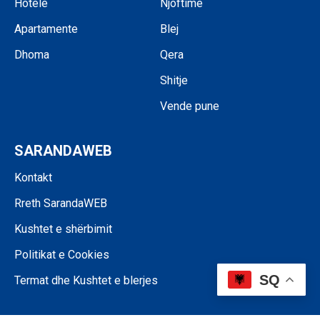
Hotele
Njoftime
Apartamente
Blej
Dhoma
Qera
Shitje
Vende pune
SARANDAWEB
Kontakt
Rreth SarandaWEB
Kushtet e shërbimit
Politikat e Cookies
SQ
Termat dhe Kushtet e blerjes