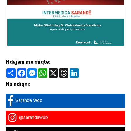
Ndajeni me miqte:
Share
Facebook
Messenger
WhatsApp
X
Threads
LinkedIn
Na ndiqni:
Saranda Web
@sarandaweb