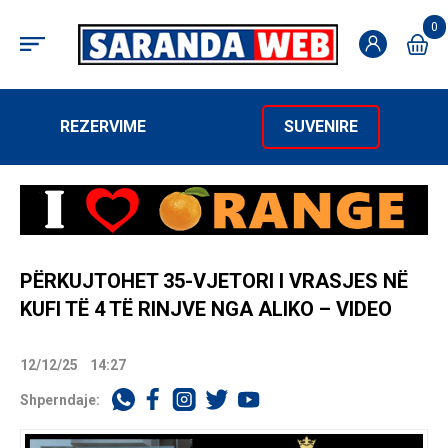
0
REZERVIME
SUVENIRE
PËRKUJTOHET 35-VJETORI I VRASJES NË
KUFI TË 4 TË RINJVE NGA ALIKO – VIDEO
12/12/25
14:27
Shperndaje: