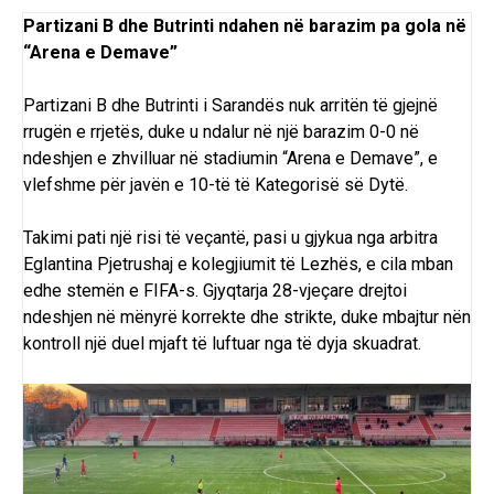
Partizani B dhe Butrinti ndahen në barazim pa gola në
“Arena e Demave”
Partizani B dhe Butrinti i Sarandës nuk arritën të gjejnë
rrugën e rrjetës, duke u ndalur në një barazim 0-0 në
ndeshjen e zhvilluar në stadiumin “
Arena e Demave
”, e
vlefshme për javën e 10-të të Kategorisë së Dytë.
Takimi pati një risi të veçantë, pasi u gjykua nga arbitra
Eglantina Pjetrushaj e kolegjiumit të Lezhës, e cila mban
edhe stemën e FIFA-s. Gjyqtarja 28-vjeçare drejtoi
ndeshjen në mënyrë korrekte dhe strikte, duke mbajtur nën
kontroll një duel mjaft të luftuar nga të dyja skuadrat.