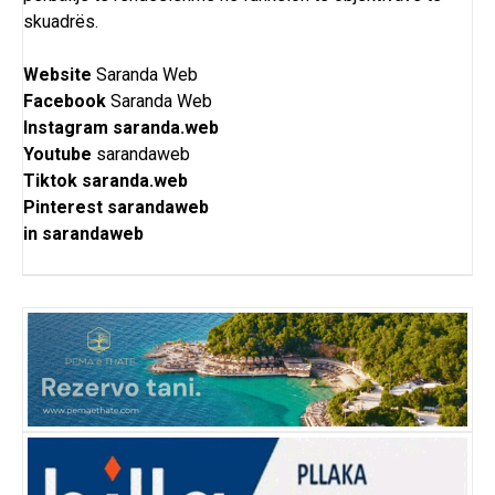
skuadrës.
Website
Saranda Web
Facebook
Saranda Web
Instagram
saranda.web
Youtube
sarandaweb
Tiktok
saranda.web
Pinterest
sarandaweb
in
sarandaweb