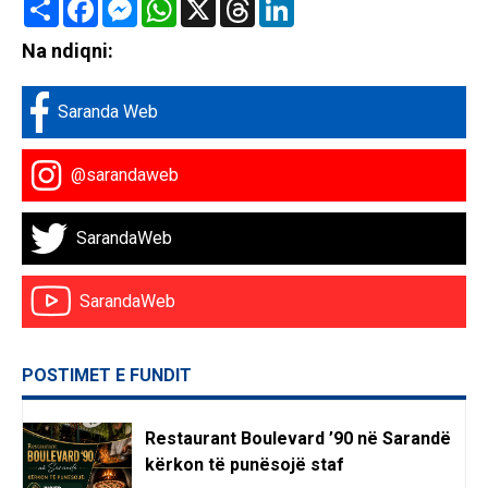
Share
Facebook
Messenger
WhatsApp
X
Threads
LinkedIn
Na ndiqni:
Saranda Web
@sarandaweb
SarandaWeb
SarandaWeb
POSTIMET E FUNDIT
Restaurant Boulevard ’90 në Sarandë
kërkon të punësojë staf