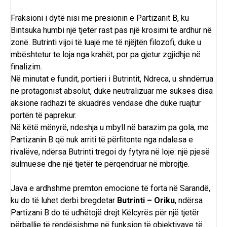
Fraksioni i dytë nisi me presionin e Partizanit B, ku
Bintsuka humbi një tjetër rast pas një krosimi të ardhur në
zonë. Butrinti vijoi të luajë me të njëjtën filozofi, duke u
mbështetur te loja nga krahët, por pa gjetur zgjidhje në
finalizim.
Në minutat e fundit, portieri i Butrintit, Ndreca, u shndërrua
në protagonist absolut, duke neutralizuar me sukses disa
aksione radhazi të skuadrës vendase dhe duke ruajtur
portën të paprekur.
Në këtë mënyrë, ndeshja u mbyll në barazim pa gola, me
Partizanin B që nuk arriti të përfitonte nga ndalesa e
rivalëve, ndërsa Butrinti tregoi dy fytyra në lojë: një pjesë
sulmuese dhe një tjetër të përqendruar në mbrojtje.
Java e ardhshme premton emocione të forta në Sarandë,
ku do të luhet derbi bregdetar
Butrinti –
Oriku
, ndërsa
Partizani B do të udhëtojë drejt Këlcyrës për një tjetër
përballje të rëndësishme në funksion të objektivave të